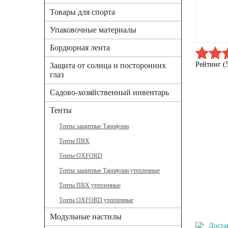
Товары для спорта
Упаковочные материалы
Бордюрная лента
Рейтинг (
Защита от солнца и посторонних
глаз
Садово-хозяйственный инвентарь
Тенты
Тенты защитные Тарпаулин
Тенты ПВХ
Тенты OXFORD
Тенты защитные Тарпаулин утепленные
Тенты ПВХ утепленные
Тенты OXFORD утепленные
Модульные настилы
Доста