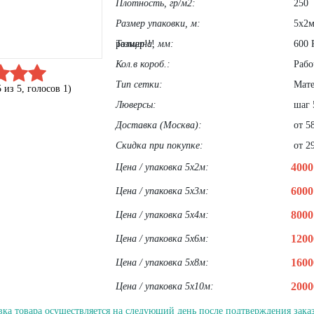
Плотность, гр/м2:
250
Размер упаковки, м:
5х2м
размер!!!
Толщина, мм:
600 
Кол.в короб.:
Рабоч
Тип сетки:
Мате
5
из
5
, голосов
1
)
Люверсы:
шаг 
Доставка (Москва):
от 58
Скидка при покупке:
от 29
400
Цена / упаковка 5х2м:
600
Цена / упаковка 5х3м:
800
Цена / упаковка 5х4м:
120
Цена / упаковка 5х6м:
160
Цена / упаковка 5х8м:
200
Цена / упаковка 5х10м:
вка товара осуществляется на следующий день после подтверждения заказ