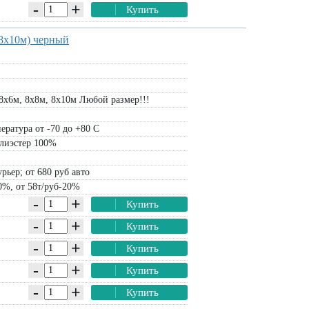
-
+
Купить
 8х10м) черный
8х6м, 8х8м, 8х10м Любой размер!!!
ература от -70 до +80 С
лиэстер 100%
рьер; от 680 руб авто
0%, от 58т/руб-20%
-
+
Купить
-
+
Купить
-
+
Купить
-
+
Купить
-
+
Купить