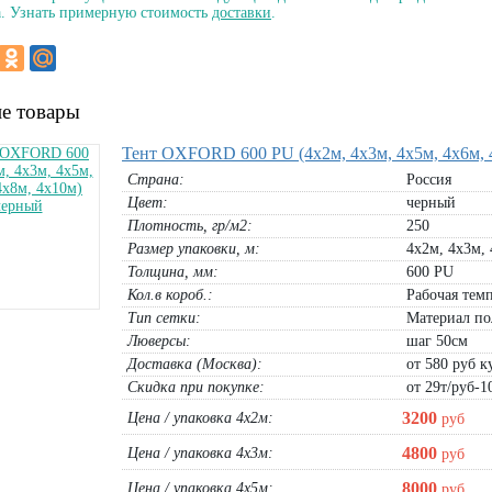
. Узнать примерную стоимость
доставки
.
е товары
Тент OXFORD 600 PU (4х2м, 4х3м, 4х5м, 4х6м, 
Страна:
Россия
Цвет:
черный
Плотность, гр/м2:
250
Размер упаковки, м:
4х2м, 4х3м, 
Толщина, мм:
600 PU
Кол.в короб.:
Рабочая темп
Тип сетки:
Материал по
3-50
Люверсы:
(Л)
шаг 50см
Доставка (Москва):
от 580 руб ку
Скидка при покупке:
от 29т/руб-1
3200
Цена / упаковка 4х2м:
руб
4800
Цена / упаковка 4х3м:
руб
8000
Цена / упаковка 4х5м:
руб