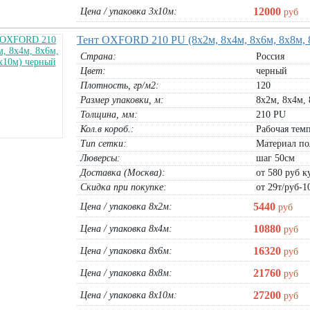
12000
Цена / упаковка 3х10м:
руб
Тент OXFORD 210 PU (8х2м, 8х4м, 8х6м, 8х8м,
Страна:
Россия
Цвет:
черный
Плотность, гр/м2:
120
Размер упаковки, м:
8х2м, 8х4м, 
Толщина, мм:
210 PU
Кол.в короб.:
Рабочая темп
Тип сетки:
Материал по
Люверсы:
шаг 50см
Доставка (Москва):
от 580 руб ку
Скидка при покупке:
от 29т/руб-1
5440
Цена / упаковка 8х2м:
руб
10880
Цена / упаковка 8х4м:
руб
16320
Цена / упаковка 8х6м:
руб
21760
Цена / упаковка 8х8м:
руб
27200
Цена / упаковка 8х10м:
руб