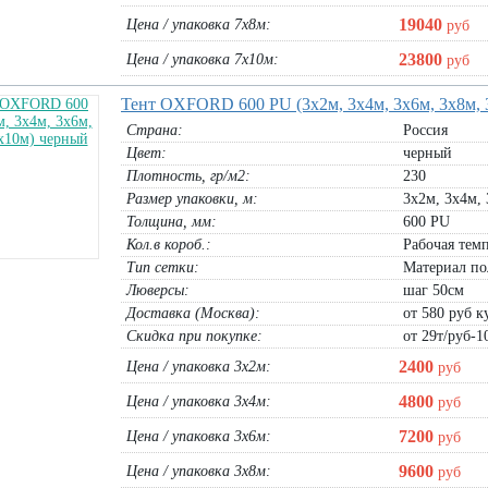
1х20м хаки:
3440
руб
В корзину
1,5х20м хаки:
5160
руб
19040
Цена / упаковка 7х8м:
руб
2х20м хаки:
6880
руб
23800
Цена / упаковка 7х10м:
руб
В корзину
Тент OXFORD 600 PU (3х2м, 3х4м, 3х6м, 3х8м,
Страна:
Россия
Цвет:
черный
Плотность, гр/м2:
230
Размер упаковки, м:
3х2м, 3х4м, 
Толщина, мм:
600 PU
Кол.в короб.:
Рабочая темп
Тип сетки:
Материал по
Люверсы:
шаг 50см
Доставка (Москва):
от 580 руб ку
Скидка при покупке:
от 29т/руб-1
2400
Цена / упаковка 3х2м:
руб
, 2м, 3м, 4м,
Сетка защитная МозаикаНет 120гр
Столбик дорожный полиэтилен 1 
4800
Цена / упаковка 3х4м:
руб
(Антиград)
ГОСТ Р 50970-2011
рулон 3,10х100м:
34780
руб
шт:
330
руб
7200
Цена / упаковка 3х6м:
руб
В корзину
В корзину
9600
Цена / упаковка 3х8м:
руб