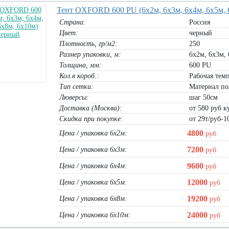
Тент OXFORD 600 PU (6х2м, 6х3м, 6х4м, 6х5м, 
Страна:
Россия
Цвет:
черный
Плотность, гр/м2:
250
Размер упаковки, м:
6х2м, 6х3м, 
Толщина, мм:
600 PU
Кол.в короб.:
Рабочая темп
Тип сетки:
Материал по
Люверсы:
шаг 50см
Доставка (Москва):
от 580 руб ку
Скидка при покупке:
от 29т/руб-1
4800
Цена / упаковка 6х2м:
руб
7200
Цена / упаковка 6х3м:
руб
9600
Цена / упаковка 6х4м:
руб
12000
Цена / упаковка 6х5м:
руб
19200
Цена / упаковка 6х8м:
руб
24000
Цена / упаковка 6х10м:
руб