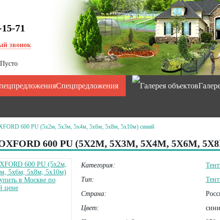
-15-71
ый звонок
Пусто
Спецпредложения
Галер
XFORD 600 PU (5х2м, 5х3м, 5х4м, 5х6м, 5х8м, 5х10м) синий
OXFORD 600 PU (5Х2М, 5Х3М, 5Х4М, 5Х6М, 5
Категория:
Тен
Тип:
Тен
Страна:
Росс
Цвет:
син