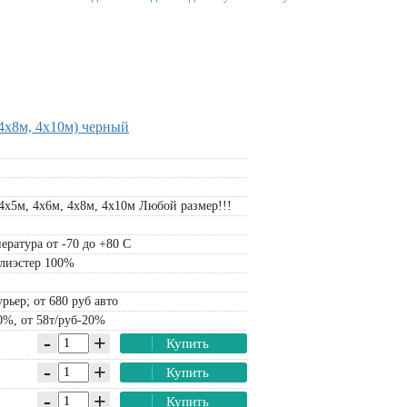
4х8м, 4х10м) черный
4х5м, 4х6м, 4х8м, 4х10м Любой размер!!!
ература от -70 до +80 С
лиэстер 100%
рьер; от 680 руб авто
0%, от 58т/руб-20%
-
+
Купить
-
+
Купить
-
+
Купить