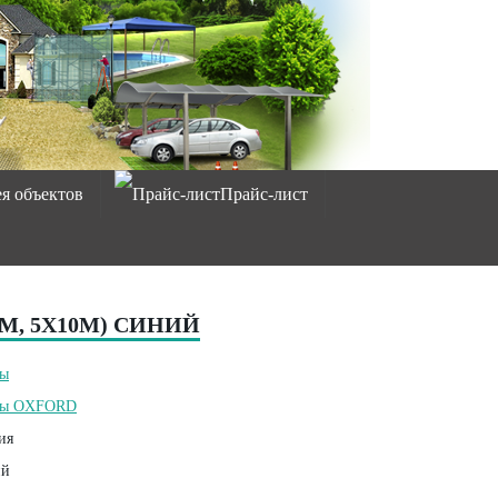
ея объектов
Прайс-лист
Х8М, 5Х10М) СИНИЙ
ты
ты OXFORD
ия
ий