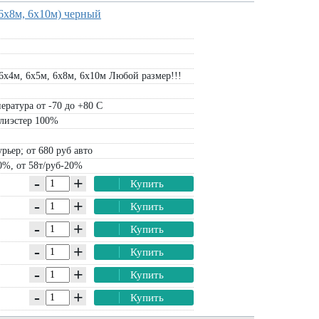
6х8м, 6х10м) черный
6х4м, 6х5м, 6х8м, 6х10м Любой размер!!!
ература от -70 до +80 С
лиэстер 100%
рьер; от 680 руб авто
0%, от 58т/руб-20%
-
+
Купить
-
+
Купить
-
+
Купить
-
+
Купить
-
+
Купить
-
+
Купить