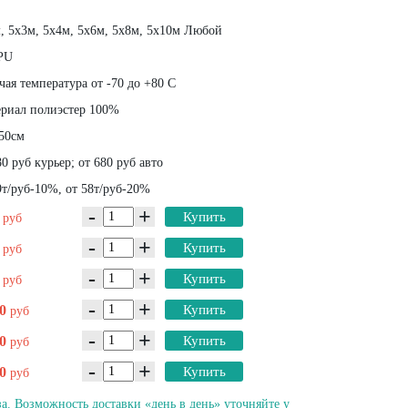
, 5х3м, 5х4м, 5х6м, 5х8м, 5х10м Любой
PU
ая температура от -70 до +80 С
риал полиэстер 100%
50см
0 руб курьер; от 680 руб авто
т/руб-10%, от 58т/руб-20%
-
+
0
Купить
руб
-
+
0
Купить
руб
-
+
0
Купить
руб
-
+
00
Купить
руб
-
+
00
Купить
руб
-
+
00
Купить
руб
а. Возможность доставки «день в день» уточняйте у