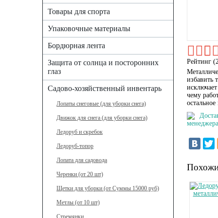
Товары для спорта
Упаковочные материалы
Бордюрная лента
Рейтинг (
Защита от солнца и посторонних
глаз
Металличе
избавить 
исключает
Садово-хозяйственный инвентарь
чему рабо
остальное 
Лопаты снеговые (для уборки снега)
Доста
Движок для снега (для уборки снега)
менеджера
Ледоруб и скребок
Ледоруб-топор
Лопата для садовода
Похожи
Черенки (от 20 шт)
Щетки для уборки (от Суммы 15000 руб)
Метлы (от 10 шт)
Стремянки