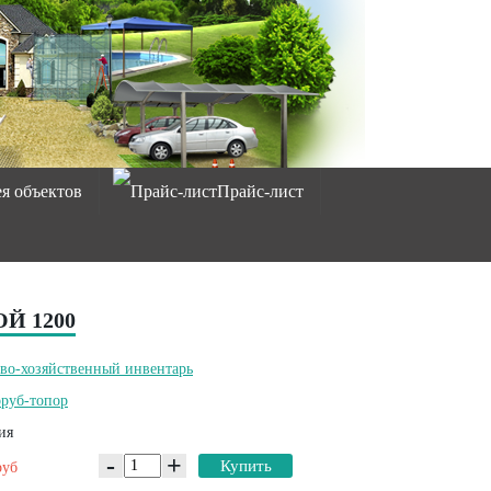
ея объектов
Прайс-лист
Й 1200
во-хозяйственный инвентарь
руб-топор
ия
-
+
Купить
руб