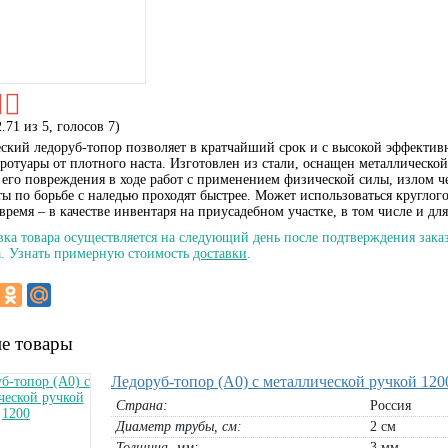
2.71
из
5
, голосов
7
)
ский ледоруб-топор позволяет в кратчайший срок и с высокой эффектив
тротуары от плотного наста. Изготовлен из стали, оснащен металлической
 его повреждения в ходе работ с применением физической силы, излом чер
ты по борьбе с наледью проходят быстрее. Может использоваться кругло
время – в качестве инвентаря на приусадебном участке, в том числе и для
вка товара осуществляется на следующий день после подтверждения заказ
. Узнать примерную стоимость
доставки
.
е товары
Ледоруб-топор (А0) с металлической ручкой 120
Страна:
Россия
Диаметр трубы, cм:
2 см
Толщина, мм:
3 мм