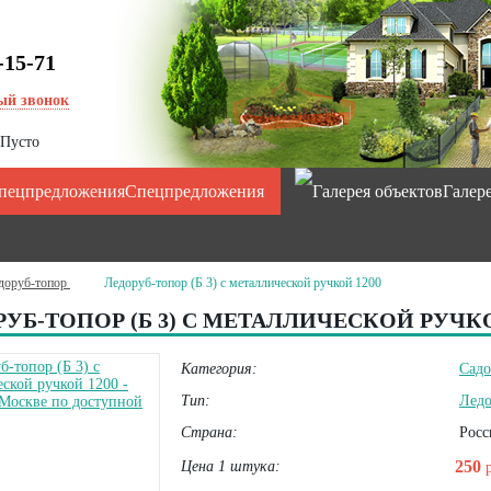
-15-71
ый звонок
Пусто
Спецпредложения
Галер
доруб-топор
Ледоруб-топор (Б 3) с металлической ручкой 1200
УБ-ТОПОР (Б 3) С МЕТАЛЛИЧЕСКОЙ РУЧКО
Категория:
Садо
Тип:
Ледо
Страна:
Росс
250
Цена 1 штука: