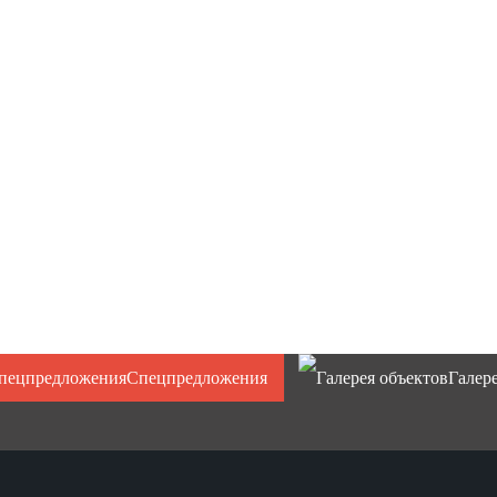
имерная)
Защитный ТЕНТ Тарпаулин 180г/м.кв
Фасадная защитная сетка 35гр 3м,
(12х8м, 12х10м)
рулон 3х50м:
3135
руб
рулон 3х100м:
6270
руб
тент 12х8м:
9408
руб
рулон 6х50м:
6270
руб
тент 12х10м:
11760
руб
рулон 6х100м:
12540
руб
тент 12х10м ОГНЕУПОРНЫЙ:
25200
руб
В корзину
В корзину
Спецпредложения
Галер