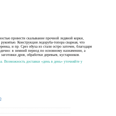
ностью провести скалывание прочной ледяной корки,
 рукоятью. Конструкция ледоруба-топора сварная, что
енка, и пр. Срез обуха из стали остро заточен, благодаря
годично: в зимний период по основному назначению, а
 заготовки дров, обработки деревьев, кустарников.
а. Возможность доставки «день в день» уточняйте у
0