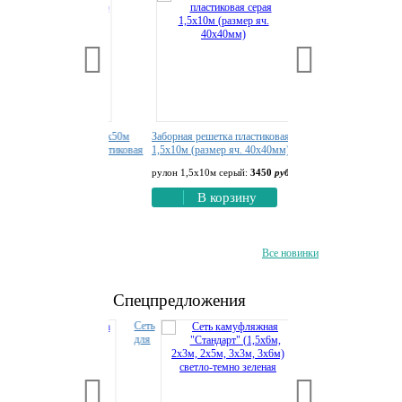
Стрэн 2х25м, 2х50м
Заборная решетка пластиковая серая
Строительная защитная с
ирующая, пластиковая
1,5х10м (размер яч. 40х40мм)
(бежевая)
950
руб
рулон 1,5х10м серый:
3450
руб
рулон 3х50м:
11690
руб
1800
руб
В корзину
В корзину
орзину
Все новинки
Спецпредложения
Сеть
Сеть
для