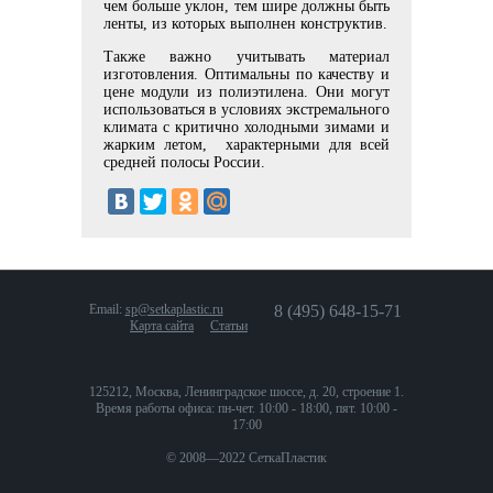
чем больше уклон, тем шире должны быть
ленты, из которых выполнен конструктив.
Также важно учитывать материал
изготовления. Оптимальны по качеству и
цене модули из полиэтилена. Они могут
использоваться в условиях экстремального
климата с критично холодными зимами и
жарким летом, характерными для всей
средней полосы России.
Email:
sp@setkaplastic.ru
8 (495) 648-15-71
Карта сайта
Статьи
125212, Москва, Ленинградское шоссе, д. 20, строение 1.
Время работы офиса: пн-чет. 10:00 - 18:00, пят. 10:00 -
17:00
© 2008—2022 СеткаПластик