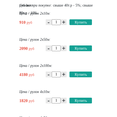
руб авто
Скидка при покупке:
свыше 40т.р - 5%; свыше
80т.р - 10%
Цена / рулон 2х10м:
-
+
910
Купить
руб
Цена / рулон 2х50м:
-
+
2090
Купить
руб
Цена / рулон 2х100м:
-
+
4180
Купить
руб
Цена / рулон 4х10м:
-
+
1820
Купить
руб