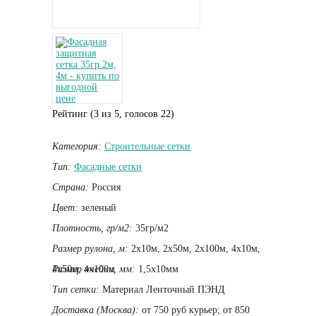
Рейтинг (
3
из
5
, голосов
22
)
Категория:
Строительные сетки
Тип:
Фасадные сетки
Страна:
Россия
Цвет:
зеленый
Плотность, гр/м2:
35гр/м2
Размер рулона, м:
2х10м, 2х50м, 2х100м, 4х10м,
4х50м, 4х100м
Размер ячейки, мм:
1,5х10мм
Тип сетки:
Материал Ленточный ПЭНД
Доставка (Москва):
от 750 руб курьер; от 850