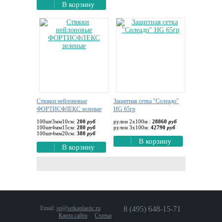
В корзину
Стяжки нейлоновые
Защитная сетка "Солеадо"
ФОРТИСФЛЕКС зеленые
HG 65гр
100шт3мм10см:
200
руб
рулон 2х100м :
28860
руб
100шт4мм15см:
280
руб
рулон 3х100м:
42790
руб
100шт4мм20см:
380
руб
В корзину
В корзину
Email:
sp@setkaplastic.ru
8 (495) 648-15-71
Карта сайта
Статьи