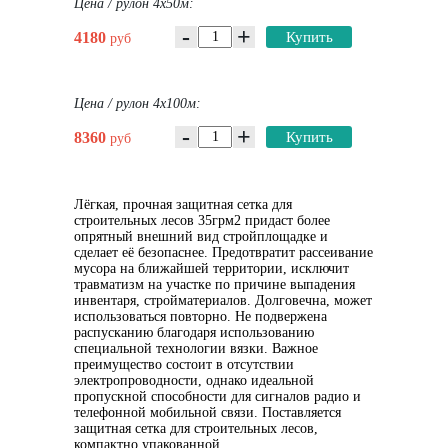
Цена / рулон 4х50м:
-
+
4180
Купить
руб
Цена / рулон 4х100м:
-
+
8360
Купить
руб
Лёгкая, прочная защитная сетка для
строительных лесов 35грм2 придаст более
опрятный внешний вид стройплощадке и
сделает её безопаснее. Предотвратит рассеивание
мусора на ближайшей территории, исключит
травматизм на участке по причине выпадения
инвентаря, стройматериалов. Долговечна, может
использоваться повторно. Не подвержена
распусканию благодаря использованию
специальной технологии вязки. Важное
преимущество состоит в отсутствии
электропроводности, однако идеальной
пропускной способности для сигналов радио и
телефонной мобильной связи. Поставляется
защитная сетка для строительных лесов,
компактно упакованной.