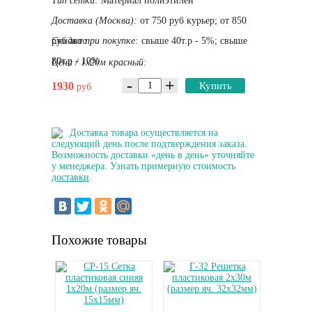
Тип сетки:
Материал полиэтилен
Доставка (Москва):
от 750 руб курьер; от 850
руб авто
Скидка при покупке:
свыше 40т.р - 5%; свыше
80т.р - 10%
Цена / 1х20м красный:
-
+
1930
Купить
руб
Доставка товара осуществляется на
следующий день после подтверждения заказа.
Возможность доставки «день в день» уточняйте
у менеджера. Узнать примерную стоимость
доставки
.
Похожие товары