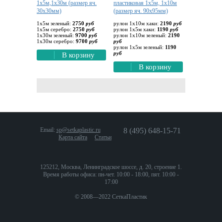
1х5м,1х30м (размер яч.
пластиковая 1х5м, 1х10м
30х30мм)
(размер яч. 90х95мм)
1х5м зеленый:
2750
руб
рулон 1х10м хаки:
2190
руб
1х5м серебро:
2750
руб
рулон 1х5м хаки:
1190
руб
1х30м зеленый:
9700
руб
рулон 1х10м зеленый:
2190
1х30м серебро:
9700
руб
руб
рулон 1х5м зеленый:
1190
руб
В корзину
В корзину
Email:
sp@setkaplastic.ru
8 (495) 648-15-71
Карта сайта
Статьи
125212, Москва, Ленинградское шоссе, д. 20, строение 1.
Время работы офиса: пн-чет. 10:00 - 18:00, пят. 10:00 -
17:00
© 2008—2022 СеткаПластик