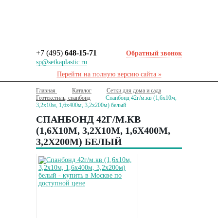
+7 (495)
648-15-71
Обратный звонок
sp@setkaplastic.ru
Перейти на полную версию сайта »
Главная
Каталог
Сетки для дома и сада
Геотекстиль, спанбонд
Спанбонд 42г/м.кв (1,6х10м,
3,2х10м, 1,6х400м, 3,2х200м) белый
СПАНБОНД 42Г/М.КВ
(1,6Х10М, 3,2Х10М, 1,6Х400М,
3,2Х200М) БЕЛЫЙ