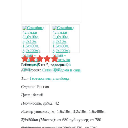
Рейтинг (
5
из
5
, голосов
1
)
Категория:
Сетки для дома и сада
Тип:
Геотекстиль, спанбонд
Страна:
Россия
Цвет:
белый
Плотность, гр/м2:
42
Размер упаковки, м:
1,6х10м, 3,2х10м, 1,6х400м,
3,2х200м
Доставка (Москва):
от 680 руб курьер; от 780