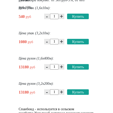
руб авто
Скидка при покупке:
от 30т/руб-5%, от 60т/
руб-10%
Цена упак (1,6х10м):
-
+
540
Купить
руб
Цена упак (3,2х10м):
-
+
1080
Купить
руб
Цена рулон (1,6х400м):
-
+
13180
Купить
руб
Цена рулон (3,2х200м):
-
+
13180
Купить
руб
Спанбонд - используется в сельском