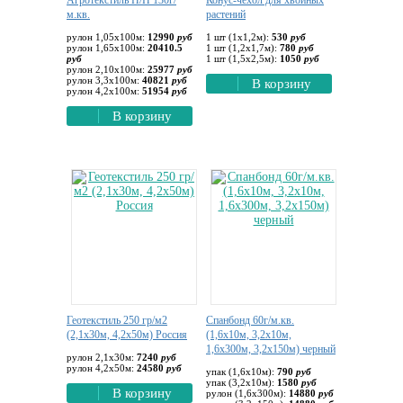
Агротекстиль П/П 130г/
Конус-чехол для хвойных
м.кв.
растений
рулон 1,05х100м:
12990
руб
1 шт (1х1,2м):
530
руб
рулон 1,65х100м:
20410.5
1 шт (1,2х1,7м):
780
руб
руб
1 шт (1,5х2,5м):
1050
руб
рулон 2,10х100м:
25977
руб
рулон 3,3х100м:
40821
руб
В корзину
рулон 4,2х100м:
51954
руб
В корзину
Геотекстиль 250 гр/м2
Спанбонд 60г/м.кв.
(2,1х30м, 4,2х50м) Россия
(1,6х10м, 3,2х10м,
1,6х300м, 3,2х150м) черный
рулон 2,1х30м:
7240
руб
рулон 4,2х50м:
24580
руб
упак (1,6х10м):
790
руб
упак (3,2х10м):
1580
руб
В корзину
рулон (1,6х300м):
14880
руб