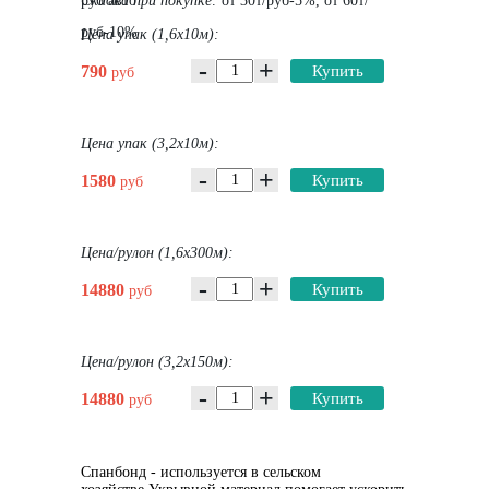
руб авто
Скидка при покупке:
от 30т/руб-5%, от 60т/
руб-10%
Цена упак (1,6х10м):
-
+
790
Купить
руб
Цена упак (3,2х10м):
-
+
1580
Купить
руб
Цена/рулон (1,6х300м):
-
+
14880
Купить
руб
Цена/рулон (3,2х150м):
-
+
14880
Купить
руб
Спанбонд - используется в сельском