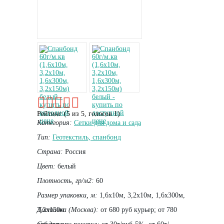
Рейтинг (
5
из
5
, голосов
1
)
Категория:
Сетки для дома и сада
Тип:
Геотекстиль, спанбонд
Страна:
Россия
Цвет:
белый
Плотность, гр/м2:
60
Размер упаковки, м:
1,6х10м, 3,2х10м, 1,6х300м,
3,2х150м
Доставка (Москва):
от 680 руб курьер; от 780