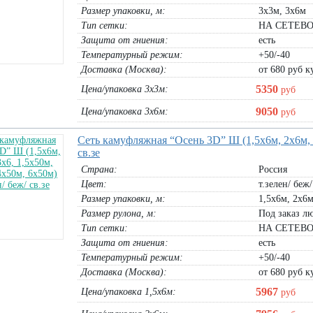
Размер упаковки, м:
3х3м, 3х6м
Тип сетки:
НА СЕТЕВО
Защита от гниения:
есть
Температурный режим:
+50/-40
Доставка (Москва):
от 680 руб ку
5350
Цена/упаковка 3х3м:
руб
9050
Цена/упаковка 3х6м:
руб
Сеть камуфляжная “Осень 3D” Ш (1,5х6м, 2х6м, 3
св.зе
Страна:
Россия
Цвет:
т.зелен/ беж/
Размер упаковки, м:
1,5х6м, 2х6м
Размер рулона, м:
Под заказ лю
Тип сетки:
НА СЕТЕВО
Защита от гниения:
есть
Температурный режим:
+50/-40
Доставка (Москва):
от 680 руб ку
5967
Цена/упаковка 1,5х6м:
руб