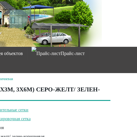
ея объектов
Прайс-лист
ричневая
Х3М, 3Х6М) СЕРО-ЖЕЛТ/ ЗЕЛЕН-
ительные сетки
ировочная сетка
ия
желт/ зелен-коричневая