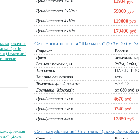
11934
Цена/упаковка 3х6м:
руб
59800
Цена/упаковка 2х50м:
руб
119600
Цена/упаковка 4х50м:
руб
179400
Цена/упаковка 6х50м:
руб
Сеть маскировочная “Шахматка” (2х3м, 2х6м, 3
Страна:
Россия
Цвет:
бежевый/ ко
икарбоната
Скотч упаковочный 50ммх50м желтый
Защитный ТЕНТ из армированной
Размер упаковки, м:
2х3м, 2х6м,
м зеленая
пленки 120г/м.кв (3х2м, 3х4м)
1 штука:
70
руб
Тип сетки:
НА СЕТЕВО
тент 3х2м:
690
руб
В корзину
чк.:
1360
руб
тент 3х4м:
1380
руб
Защита от гниения:
есть
Температурный режим:
+50/-40
В корзину
Доставка (Москва):
от 680 руб ку
4670
Цена/упаковка 2х3м:
руб
9340
Цена/упаковка 2х6м:
руб
13850
Цена/упаковка 3х6м:
руб
Сеть камуфляжная “Листовик” (2х3м, 2х6м, 3х6м
Страна:
Россия