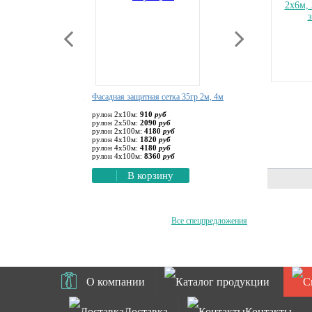
ная сетка 35гр 3м, 6м
Фасадная защитная сетка 35гр 2м, 4м
Сетка защитная Мозаика
(Антиград)
135
руб
рулон 2х10м:
910
руб
6270
руб
рулон 2х50м:
2090
руб
рулон 3,10х100м:
34780
270
руб
рулон 2х100м:
4180
руб
12540
руб
рулон 4х10м:
1820
руб
В корзину
рулон 4х50м:
4180
руб
рулон 4х100м:
8360
руб
орзину
В корзину
Все спецпредложения
О компании
Каталог продукции
Доставка
Контакты