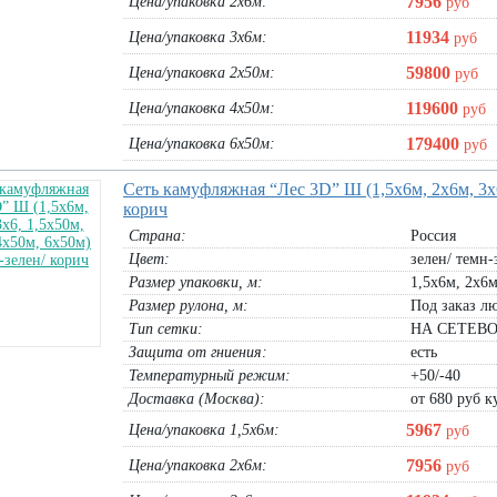
7956
Цена/упаковка 2х6м:
руб
11934
Цена/упаковка 3х6м:
руб
59800
Цена/упаковка 2х50м:
руб
119600
Цена/упаковка 4х50м:
руб
179400
Цена/упаковка 6х50м:
руб
Сеть камуфляжная “Лес 3D” Ш (1,5х6м, 2х6м, 3х6,
корич
Страна:
Россия
ERFOLG Green
Защитный ТЕНТ Тарпаулин 120г/м.кв
Цвет:
Баннер ограждение Штакетник
зелен/ темн-
,4х0,6м)
(15х3м, 15х4м, 15х10м, 15х15м,
Размер упаковки, м:
1,5х6м, 2х6м
банер 1,5х2м:
890
руб
15х20м)
уб
Размер рулона, м:
Под заказ лю
В корзину
тент 15х3м:
2925
руб
Тип сетки:
НА СЕТЕВО
тент 15х4м:
3900
руб
тент 15х10м:
9750
руб
Защита от гниения:
есть
тент 15х15м:
14625
руб
тент 15х20м:
19500
руб
Температурный режим:
+50/-40
Доставка (Москва):
от 680 руб ку
В корзину
5967
Цена/упаковка 1,5х6м:
руб
7956
Цена/упаковка 2х6м:
руб