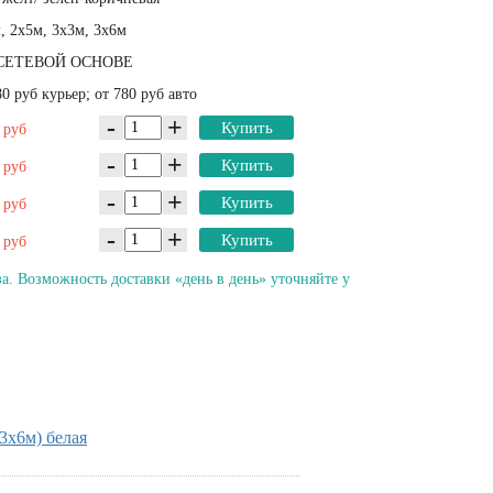
, 2х5м, 3х3м, 3х6м
СЕТЕВОЙ ОСНОВЕ
0 руб курьер; от 780 руб авто
-
+
0
Купить
руб
-
+
0
Купить
руб
-
+
0
Купить
руб
-
+
0
Купить
руб
а. Возможность доставки «день в день» уточняйте у
3х6м) белая