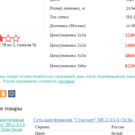
Размер упаковки, м:
2х3м
Тип сетки:
НА 
Доставка (Москва):
от 68
324
Цена/упаковка 2х3м:
2.78
из
5
, голосов
9
)
540
Цена/упаковка 2х5м:
486
Цена/упаковка 3х3м:
822
Цена/упаковка 3х6м:
вка товара осуществляется на следующий день после подтверждения заказ
. Узнать примерную стоимость
доставки
.
е товары
Сеть камуфляжная "Стандарт" МС2-3/2-6 (3х3м, 
Страна:
Россия
Цвет:
белый