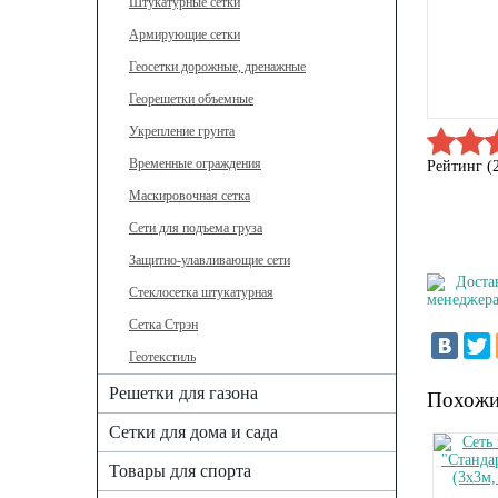
Штукатурные сетки
Армирующие сетки
Геосетки дорожные, дренажные
Георешетки объемные
Укрепление грунта
Временные ограждения
Рейтинг (
Маскировочная сетка
Сети для подъема груза
Защитно-улавливающие сети
Доста
Стеклосетка штукатурная
менеджера
Сетка Стрэн
Геотекстиль
Решетки для газона
Похожи
Сетки для дома и сада
Товары для спорта