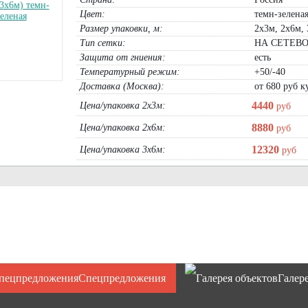
Цвет:
темн-зелена
Размер упаковки, м:
2х3м, 2х6м,
Тип сетки:
НА СЕТЕВО
Защита от гниения:
есть
Температурный режим:
+50/-40
Доставка (Москва):
от 680 руб ку
Нет 120гр
Защитный ТЕНТ Тарпаулин 180г/м.кв
подъема груза HUCK (1 тонна)
4440
Цена/упаковка 2х3м:
(6х3м, 6х4м, 6х5м, 6х8м, 6х10м)
руб
упаковка 4х4м:
43300
руб
руб
тент 6х3м:
1764
руб
8880
Цена/упаковка 2х6м:
руб
В корзину
тент 6х4м:
2352
руб
тент 6х5м:
2940
руб
тент 6х8м:
4704
руб
12320
Цена/упаковка 3х6м:
руб
тент 6х10м:
5880
руб
тент 6х10м ОГНЕУПОРНЫЙ:
12600
руб
В корзину
Спецпредложения
Галер