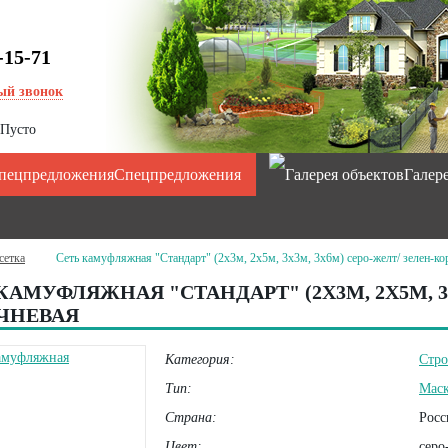
-15-71
ый звонок
Пусто
Спецпредложения
Галер
сетка
Сеть камуфляжная "Стандарт" (2х3м, 2х5м, 3х3м, 3х6м) серо-желт/ зелен-ко
КАМУФЛЯЖНАЯ "СТАНДАРТ" (2Х3М, 2Х5М, 3
ЧНЕВАЯ
Категория:
Стро
Тип:
Маск
Страна:
Росс
Цвет:
серо-