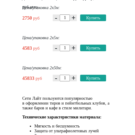
руб авто
Цена/упаковка 2х3м:
-
+
2750
Купить
руб
Цена/упаковка 2х5м:
-
+
4583
Купить
руб
Цена/упаковка 2х50м:
-
+
45833
Купить
руб
Сети Лайт пользуются популярностью
в оформлении тиров и пейнтбольных клубов, а
также баров и кафе в стиле милитари.
Технические характеристики материала:
Мягкость и бесшумность
Защита от ультрафиолетовых лучей