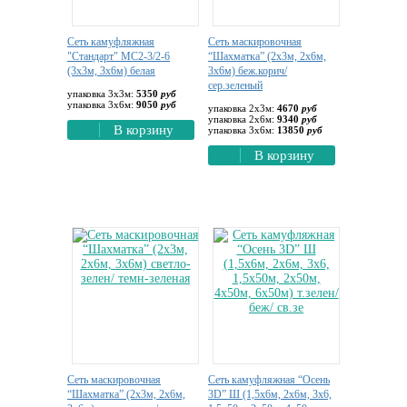
Сеть камуфляжная
Сеть маскировочная
"Стандарт" МС2-3/2-6
“Шахматка” (2х3м, 2х6м,
(3х3м, 3х6м) белая
3х6м) беж.корич/
сер.зеленый
упаковка 3х3м:
5350
руб
упаковка 3х6м:
9050
руб
упаковка 2х3м:
4670
руб
упаковка 2х6м:
9340
руб
В корзину
упаковка 3х6м:
13850
руб
В корзину
Сеть маскировочная
Сеть камуфляжная “Осень
“Шахматка” (2х3м, 2х6м,
3D” Ш (1,5х6м, 2х6м, 3х6,