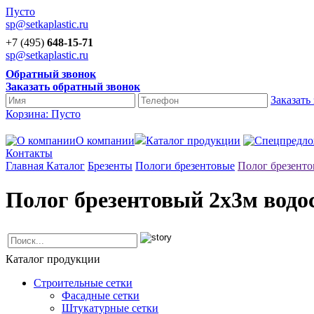
Пусто
sp@setkaplastic.ru
+7 (495)
648-15-71
sp@setkaplastic.ru
Обратный звонок
Заказать обратный звонок
Заказать
Корзина:
Пусто
О компании
Каталог продукции
Контакты
Главная
Каталог
Брезенты
Пологи брезентовые
Полог брезенто
Полог брезентовый 2х3м водо
Каталог продукции
Строительные сетки
Фасадные сетки
Штукатурные сетки