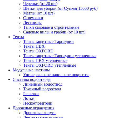
Черенки (от 20 шт)
Щетки для уборки (от Суммы 15000 руб)
Метлы (от 10 шт)
Стремянки
Лестницы
Тачки садовые и строительные
Садовые вилы и грабли (от 10 шт)
Тенты
Тенты защитные Тарпаулин
Тенты ПВХ
Тенты OXFORD
Тенты защитные Тарпаулин утепленные
Тенты ПВХ утепленные
Тенты OXFORD утепленные
Модульные настилы
Универсальное напольное покрытие
Системы водоотвода
Линейный водоотвод
Точечный водоотвод
Решетки
Лотки
Пескоуловители
Дорожные ограждения
Дорожные конуса
Ленты оградительные