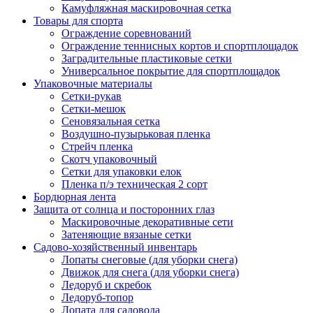
Камуфляжная маскировочная сетка
Товары для спорта
Ограждение соревнований
Ограждение теннисных кортов и спортплощадок
Заградительные пластиковые сетки
Универсальное покрытие для спортплощадок
Упаковочные материалы
Сетки-рукав
Сетки-мешок
Сеновязальная сетка
Воздушно-пузырьковая пленка
Стрейч пленка
Скотч упаковочный
Сетки для упаковки елок
Пленка п/э техническая 2 сорт
Бордюрная лента
Защита от солнца и посторонних глаз
Маскировочные декоративные сети
Затеняющие вязаные сетки
Садово-хозяйственный инвентарь
Лопаты снеговые (для уборки снега)
Движок для снега (для уборки снега)
Ледоруб и скребок
Ледоруб-топор
Лопата для садовода