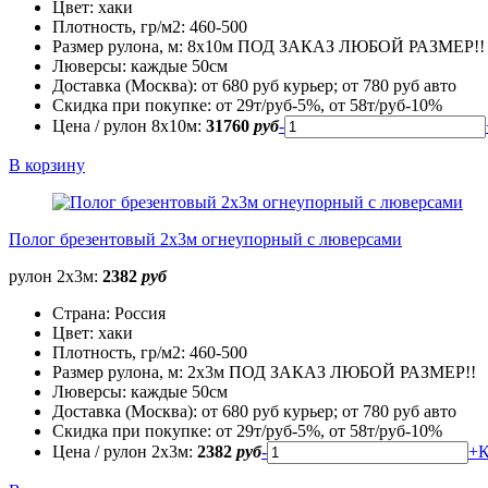
Цвет:
хаки
Плотность, гр/м2:
460-500
Размер рулона, м:
8х10м ПОД ЗАКАЗ ЛЮБОЙ РАЗМЕР!!
Люверсы:
каждые 50см
Доставка (Москва):
от 680 руб курьер; от 780 руб авто
Скидка при покупке:
от 29т/руб-5%, от 58т/руб-10%
Цена / рулон 8х10м:
31760
руб
-
В корзину
Полог брезентовый 2х3м огнеупорный с люверсами
рулон 2х3м:
2382
руб
Страна:
Россия
Цвет:
хаки
Плотность, гр/м2:
460-500
Размер рулона, м:
2х3м ПОД ЗАКАЗ ЛЮБОЙ РАЗМЕР!!
Люверсы:
каждые 50см
Доставка (Москва):
от 680 руб курьер; от 780 руб авто
Скидка при покупке:
от 29т/руб-5%, от 58т/руб-10%
Цена / рулон 2х3м:
2382
руб
-
+
К