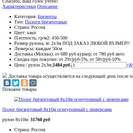
Спасибо, Ваш голос учтен!
Характеристики
Описание
Категория:
Брезенты
Тип:
Пологи брезентовые
Страна:
Россия
Цвет:
хаки
Плотность, гр/м2:
450-500
Размер рулона, м:
2х3м ПОД ЗАКАЗ ЛЮБОЙ РАЗМЕР!!
Люверсы:
каждые 50см
Доставка (Москва):
от 680 руб курьер; от 780 руб авто
Скидка при покупке:
от 29т/руб-5%, от 58т/руб-10%
Цена / рулон 2х3м:
2484
руб
-
+
К
Доставка товара осуществляется на следующий день после п
Похожие товары
Полог брезентовый 8х10м огнеупорный с люверсами
рулон 8х10м:
31760
руб
Страна:
Россия