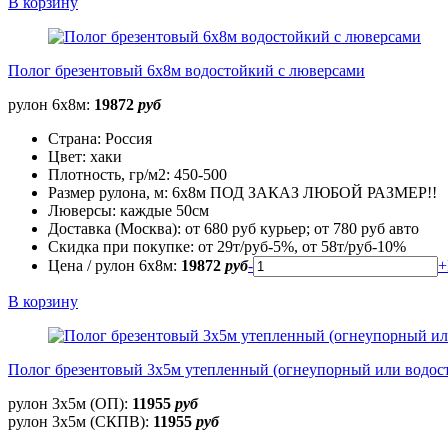
В корзину
Полог брезентовый 6х8м водостойкий с люверсами
рулон 6х8м:
19872
руб
Страна:
Россия
Цвет:
хаки
Плотность, гр/м2:
450-500
Размер рулона, м:
6х8м ПОД ЗАКАЗ ЛЮБОЙ РАЗМЕР!!
Люверсы:
каждые 50см
Доставка (Москва):
от 680 руб курьер; от 780 руб авто
Скидка при покупке:
от 29т/руб-5%, от 58т/руб-10%
Цена / рулон 6х8м:
19872
руб
-
+
В корзину
Полог брезентовый 3х5м утепленный (огнеупорный или водос
рулон 3х5м (ОП):
11955
руб
рулон 3х5м (СКПВ):
11955
руб