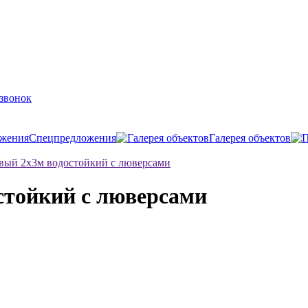
 звонок
Спецпредложения
Галерея объектов
вый 2х3м водостойкий с люверсами
стойкий с люверсами