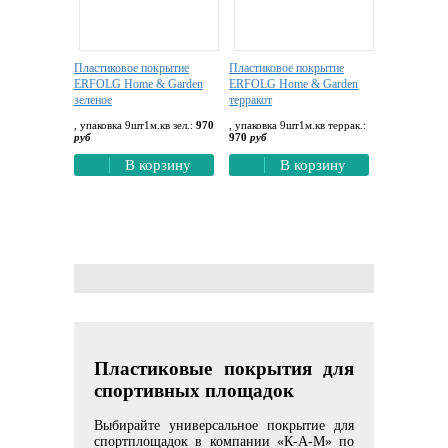
Пластиковое покрытие
Пластиковое покрытие
ERFOLG Home & Garden
ERFOLG Home & Garden
зеленое
терракот
, упаковка 9шт1м.кв зел.:
970
, упаковка 9шт1м.кв террак.:
руб
970
руб
В корзину
В корзину
Пластиковые покрытия для
спортивных площадок
Выбирайте универсальное покрытие для
спортплощадок в компании «К-А-М» по