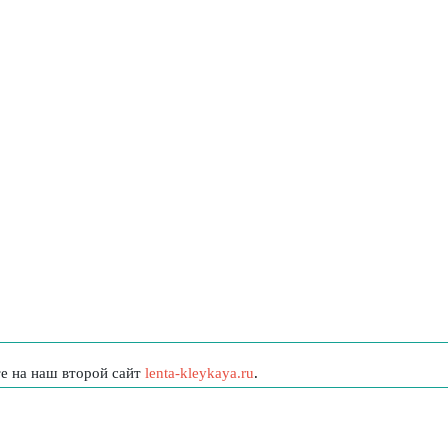
те на наш второй сайт
lenta-kleykaya.ru
.