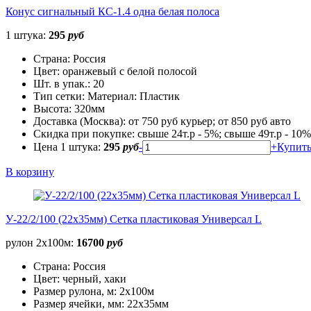
Конус сигнальный КС-1.4 одна белая полоса
1 штука:
295
руб
Страна:
Россия
Цвет:
оранжевый с белой полосой
Шт. в упак.:
20
Тип сетки:
Материал: Пластик
Высота:
320мм
Доставка (Москва):
от 750 руб курьер; от 850 руб авто
Скидка при покупке:
свыше 24т.р - 5%; свыше 49т.р - 10%
Цена 1 штука:
295
руб
-
+
Купит
В корзину
У-22/2/100 (22х35мм) Сетка пластиковая Универсал L
рулон 2х100м:
16700
руб
Страна:
Россия
Цвет:
черный, хаки
Размер рулона, м:
2х100м
Размер ячейки, мм:
22х35мм