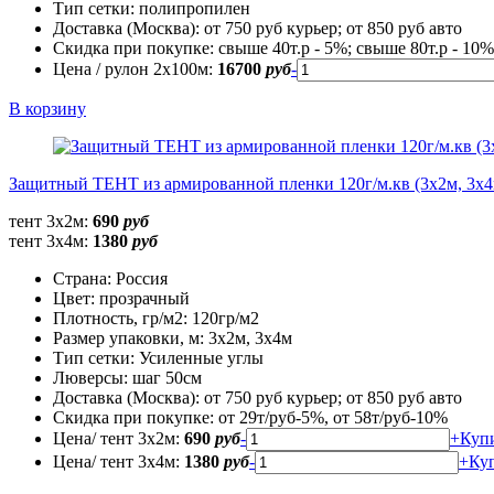
Тип сетки:
полипропилен
Доставка (Москва):
от 750 руб курьер; от 850 руб авто
Скидка при покупке:
свыше 40т.р - 5%; свыше 80т.р - 10%
Цена / рулон 2х100м:
16700
руб
-
В корзину
Защитный ТЕНТ из армированной пленки 120г/м.кв (3х2м, 3х4
тент 3х2м:
690
руб
тент 3х4м:
1380
руб
Страна:
Россия
Цвет:
прозрачный
Плотность, гр/м2:
120гр/м2
Размер упаковки, м:
3х2м, 3х4м
Тип сетки:
Усиленные углы
Люверсы:
шаг 50см
Доставка (Москва):
от 750 руб курьер; от 850 руб авто
Скидка при покупке:
от 29т/руб-5%, от 58т/руб-10%
Цена/ тент 3х2м:
690
руб
-
+
Куп
Цена/ тент 3х4м:
1380
руб
-
+
Ку