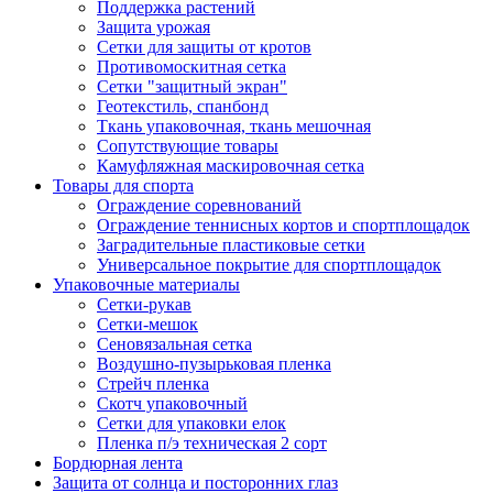
Поддержка растений
Защита урожая
Сетки для защиты от кротов
Противомоскитная сетка
Сетки "защитный экран"
Геотекстиль, спанбонд
Ткань упаковочная, ткань мешочная
Сопутствующие товары
Камуфляжная маскировочная сетка
Товары для спорта
Ограждение соревнований
Ограждение теннисных кортов и спортплощадок
Заградительные пластиковые сетки
Универсальное покрытие для спортплощадок
Упаковочные материалы
Сетки-рукав
Сетки-мешок
Сеновязальная сетка
Воздушно-пузырьковая пленка
Стрейч пленка
Скотч упаковочный
Сетки для упаковки елок
Пленка п/э техническая 2 сорт
Бордюрная лента
Защита от солнца и посторонних глаз