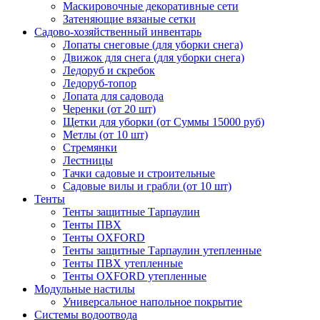
Маскировочные декоративные сети
Затеняющие вязаные сетки
Садово-хозяйственный инвентарь
Лопаты снеговые (для уборки снега)
Движок для снега (для уборки снега)
Ледоруб и скребок
Ледоруб-топор
Лопата для садовода
Черенки (от 20 шт)
Щетки для уборки (от Суммы 15000 руб)
Метлы (от 10 шт)
Стремянки
Лестницы
Тачки садовые и строительные
Садовые вилы и грабли (от 10 шт)
Тенты
Тенты защитные Тарпаулин
Тенты ПВХ
Тенты OXFORD
Тенты защитные Тарпаулин утепленные
Тенты ПВХ утепленные
Тенты OXFORD утепленные
Модульные настилы
Универсальное напольное покрытие
Системы водоотвода