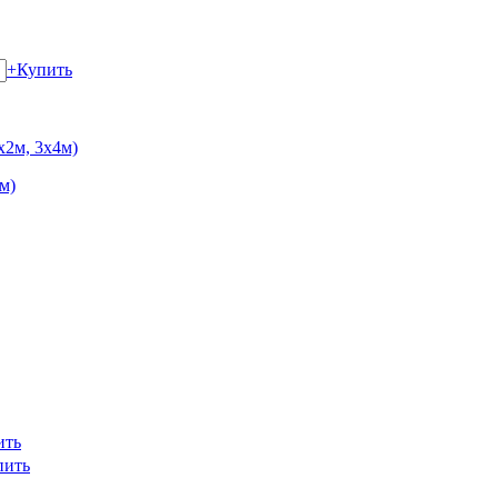
+
Купить
м)
ить
пить