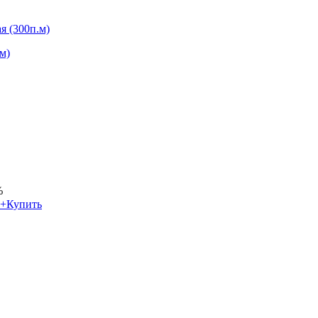
м)
%
+
Купить