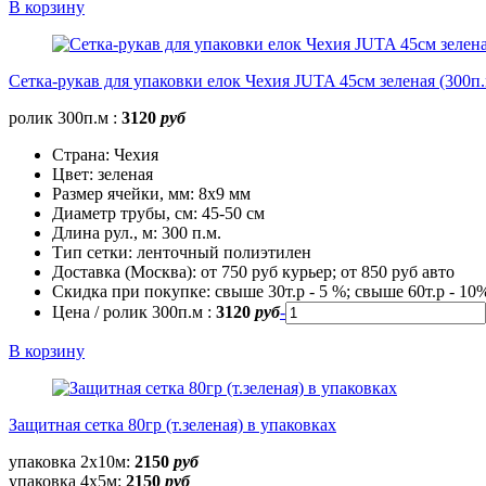
В корзину
Сетка-рукав для упаковки елок Чехия JUTA 45см зеленая (300п.
ролик 300п.м :
3120
руб
Страна:
Чехия
Цвет:
зеленая
Размер ячейки, мм:
8х9 мм
Диаметр трубы, cм:
45-50 см
Длина рул., м:
300 п.м.
Тип сетки:
ленточный полиэтилен
Доставка (Москва):
от 750 руб курьер; от 850 руб авто
Скидка при покупке:
свыше 30т.р - 5 %; свыше 60т.р - 10
Цена / ролик 300п.м :
3120
руб
-
В корзину
Защитная сетка 80гр (т.зеленая) в упаковках
упаковка 2х10м:
2150
руб
упаковка 4х5м:
2150
руб