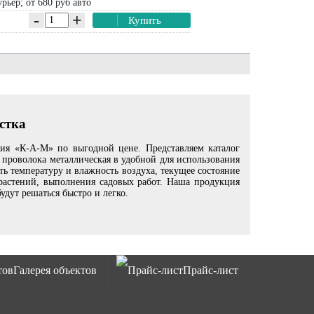
рьер; от 680 руб авто
-
+
Купить
стка
ния «К-А-М» по выгодной цене. Представляем каталог
 проволока металлическая в удобной для использования
 температуру и влажность воздуха, текущее состояние
 растений, выполнения садовых работ. Наша продукция
удут решаться быстро и легко.
Галерея объектов
Прайс-лист