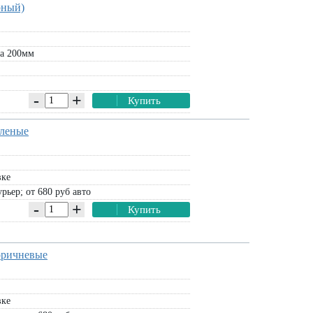
рный)
а 200мм
-
+
Купить
еленые
вке
рьер; от 680 руб авто
-
+
Купить
оричневые
вке