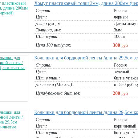
Хомут пластиковый толщ 3мм, длина 200мм (че
Страна:
Россия
Цвет:
черный
Длина рул., м:
Длина хомут
Толщина, мм:
3мм
Шт. в упак.:
100шт
300
Цена 100 шт/упак:
руб
Колышки для бордюрной ленты /длина 29,5см з
Страна:
Россия
Цвет:
зеленый
Шт. в упак.:
6шт в упако
Доставка (Москва):
от 580 руб ку
200
Цена/упаковка 6шт зел:
руб
Колышки для бордюрной ленты /длина 29,5см к
Страна:
Россия
Цвет:
коричневый
Шт. в упак.:
6шт в упако