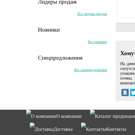
Лидеры продаж
Все лидеры продаж
Новинки
Все новинки
Хомут
Спецпредложения
На дачн
сопутст
Все спецпредложения
упаковк
почвы. 
компакт
О компании
Каталог продукци
Доставка
Контакты