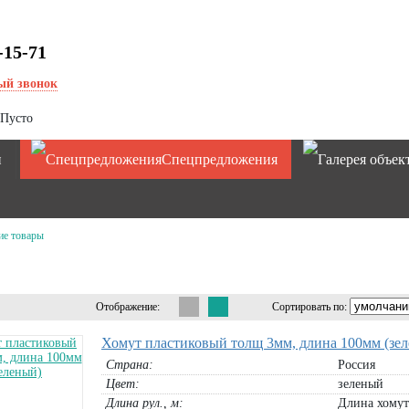
-15-71
ый звонок
Пусто
и
Спецпредложения
е товары
Отображение:
Сортировать по:
Хомут пластиковый толщ 3мм, длина 100мм (зе
Страна:
Россия
Цвет:
зеленый
Длина рул., м:
Длина хомут