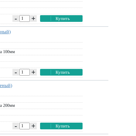
-
+
Купить
рный)
а 100мм
-
+
Купить
леный)
а 200мм
-
+
Купить