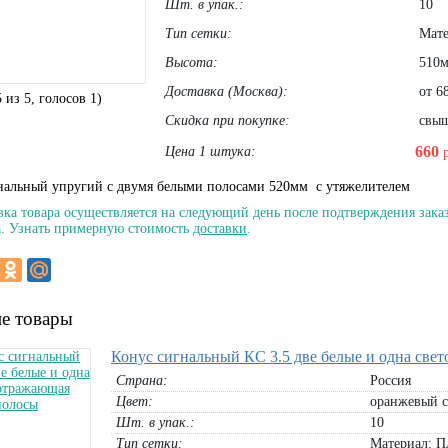
Шт. в упак.:
10
Тип сетки:
Мате
Высота:
510
Доставка (Москва):
от 68
5
из
5
, голосов
1
)
Скидка при покупке:
свыше
660
Цена 1 штука:
нальный упругий с двумя белыми полосами 520мм
с утяжелителем
вка товара осуществляется на следующий день после подтверждения заказ
. Узнать примерную стоимость
доставки
.
е товары
Конус сигнальный КС 3.5 две белые и одна све
Страна:
Россия
Цвет:
оранжевый с
Шт. в упак.:
10
Тип сетки:
Материал: П