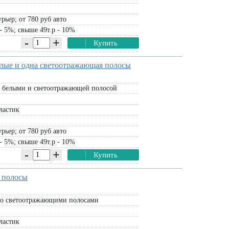
рьер; от 780 руб авто
- 5%; свыше 49т.р - 10%
-
+
Купить
елые и одна светоотражающая полосы
 белыми и светоотражающей полосой
ластик
рьер; от 780 руб авто
- 5%; свыше 49т.р - 10%
-
+
Купить
 полосы
о светоотражающими полосами
ластик