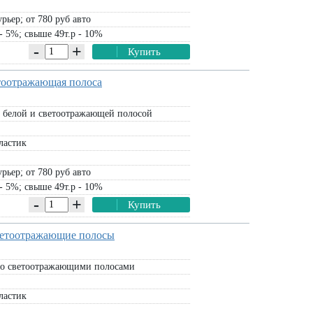
рьер; от 780 руб авто
- 5%; свыше 49т.р - 10%
-
+
Купить
етоотражающая полоса
 белой и светоотражающей полосой
ластик
рьер; от 780 руб авто
- 5%; свыше 49т.р - 10%
-
+
Купить
светоотражающие полосы
о светоотражающими полосами
ластик