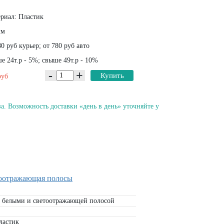
риал: Пластик
мм
0 руб курьер; от 780 руб авто
 24т.р - 5%; свыше 49т.р - 10%
-
+
Купить
руб
а. Возможность доставки «день в день» уточняйте у
тоотражающая полосы
 белыми и светоотражающей полосой
ластик