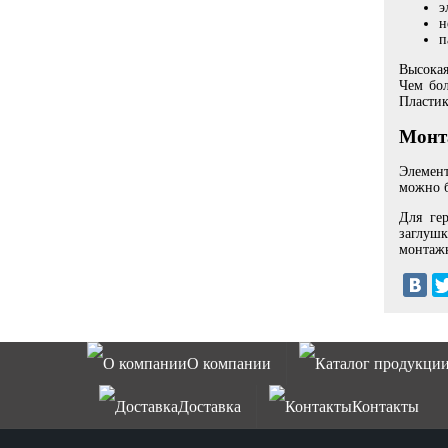
э
н
п
Высокая
Чем бол
Пластик
Монт
Элемент
можно б
Для ге
заглуш
монтажн
О компании
Каталог продукци
Доставка
Контакты