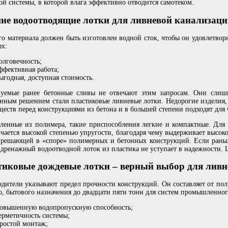
ой системы, в которой влага эффективно отводится самотеком.
ие водоотводящие лотки для ливневой канализац
го материала должен быть изготовлен водной сток, чтобы он удовлетвор
х:
олговечность;
ффективная работа;
ыгодная, доступная стоимость.
зуемые ранее бетонные сливы не отвечают этим запросам. Они слиш
нным решением стали пластиковые ливневые лотки. Недорогие изделия, 
еств перед конструкциями из бетона и в большей степени подходят для 
ленные из полимера, такие приспособления легкие и компактные. Для
чается высокой степенью упругости, благодаря чему выдерживает высок
 решающей в «споре» полимерных и бетонных конструкций. Если рань
 дренажный водоотводной лоток из пластика не уступает в надежности. 
тиковые дождевые лотки – верный выбор для ливн
дители указывают предел прочности конструкций. Он составляет от пол
о, бытового назначения до двадцати пяти тонн для систем промышленног
овышенную водопропускную способность;
ерметичность системы;
ростой монтаж;