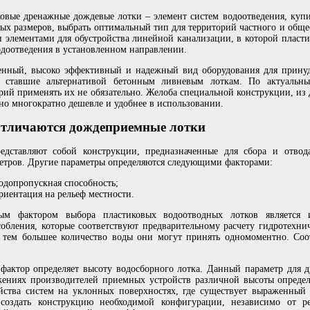
рулон 2,1х30м:
4990
руб
2х50м серебристый:
43950
руб
рулон 4,2х50м:
16980
руб
4х50м серебристый:
87900
руб
овые дренажные дождевые лотки – элемент систем водоотведения, куп
1,5х25м черный:
16930
руб
ых размеров, выбрать оптимальный тип для территорий частного и общес
В корзину
 элементами для обустройства линейной канализации, в которой пласти
В корзину
одоотведения в установленном направлении.
енный, высоко эффективный и надежный вид оборудования для принуд
, ставшие альтернативой бетонным ливневым лоткам. По актуаль
рий применять их не обязательно. Желоба специальной конструкции, и
 но многократно дешевле и удобнее в использовании.
отличаются дождеприемные лотки
едставляют собой конструкции, предназначенные для сбора и отвод
тров. Другие параметры определяются следующими факторами:
одопропускная способность;
риентация на рельеф местности.
ым фактором выбора пластиковых водоотводных лотков является и
обления, которые соответствуют предварительному расчету гидротехн
 тем большее количество воды они могут принять одномоментно. Соот
фактор определяет высоту водосборного лотка. Данный параметр для 
ениях производителей приемных устройств различной высоты определ
йства систем на уклонных поверхностях, где существует выраженный
создать конструкцию необходимой конфигурации, независимо от ре