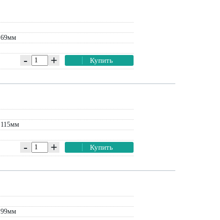
 69мм
-
+
Купить
 115мм
-
+
Купить
Тент
 99мм