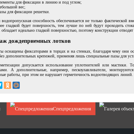
лементы для фиксации в линию и под углом;
ебольшой вес;
азы для фиксации решетки.
 водопропускная способность обеспечивается не только фактической вм
ее гладкой будет поверхность, тем лучше по ней будут проходить сто
 обладает идеально гладкой поверхностью, поэтому конструкции отводят 
аж дождеприемных лотков
ы оснащены фиксаторами в торцах и на стенках, благодаря чему они о
ез дополнительных крепежей, применяя лишь специальные пазы для уст
рметизации допускается использование уплотнителей или мастики. Т
ками. А дополнительные, например, пескоулавливатели, монтируютс
ые работы, при этом не нарушает герметичность водоотводящих линий.
и
Спецпредложения