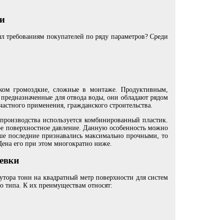
ии
ял требованиям покупателей по ряду параметров? Среди
ком громоздкие, сложные в монтаже. Продуктивным,
предназначенные для отвода воды, они обладают рядом
частного применения, гражданского строительства.
 производства используется комбинированный пластик.
ое поверхностное давление. Данную особенность можно
ше последние признавались максимально прочными, то
Цена его при этом многократно ниже.
евки
утора тонн на квадратный метр поверхности для систем
о типа. К их преимуществам относят: