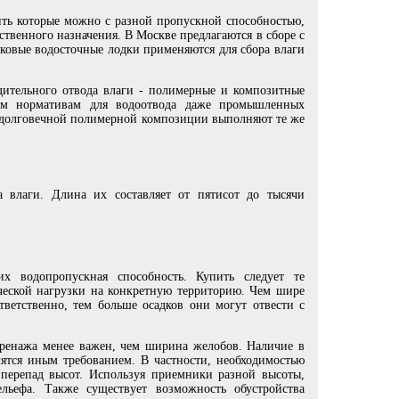
руло
В корзину
упаковка 2х3м:
3240
руб
руло
упаковка 2х5м:
5400
руб
ить которые можно с разной пропускной способностью,
руло
упаковка 3х3м:
4860
руб
твенного назначения. В Москве предлагаются в сборе с
упаковка 3х6м:
8220
руб
ковые водосточные лодки применяются для сбора влаги
В корзину
ительного отвода влаги - полимерные и композитные
ным нормативам для водоотвода даже промышленных
з долговечной полимерной композиции выполняют те же
а влаги. Длина их составляет от пятисот до тысячи
х водопропускная способность. Купить следует те
ической нагрузки на конкретную территорию. Чем шире
ветственно, тем больше осадков они могут отвести с
дренажа менее важен, чем ширина желобов. Наличие в
ятся иным требованием. В частности, необходимостью
 перепад высот. Используя приемники разной высоты,
льефа. Также существует возможность обустройства