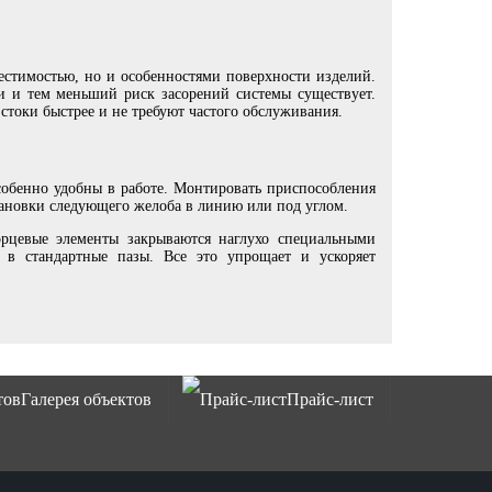
естимостью, но и особенностями поверхности изделий.
ки и тем меньший риск засорений системы существует.
стоки быстрее и не требуют частого обслуживания.
собенно удобны в работе. Монтировать приспособления
ановки следующего желоба в линию или под углом.
орцевые элементы закрываются наглухо специальными
я в стандартные пазы. Все это упрощает и ускоряет
Галерея объектов
Прайс-лист