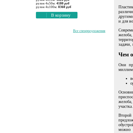
рулон 4х50м:
4180
руб
Пластик
рулон 4х100м:
8360
руб
орзину
различн
В корзину
другими
и для в
Соврем
Все спецпредложения
желоба
террито
задачи,
Чем 
Они пр
миллиме
в
о
Основн
приспос
желоба,
участка.
Второй 
предлож
обустро
можно 