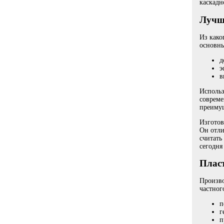
каскадн
Лучш
Из како
основны
д
э
в
Исполь
совреме
преимущ
Изготов
Он отли
считать
сегодня
Плас
Произво
частног
п
г
п