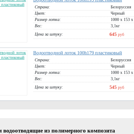
В корзину
В корзину
б
Страна:
Белоруссия
Цвет:
Черный
б
Размер лотка:
1000 х 153 х
уб
уб
Вес:
3,1кг
645
Цена за штуку:
руб
Водоотводной лоток 100h179 пластиковый
Страна:
Белоруссия
Цвет:
Черный
Сеть
для
Размер лотка:
1000 х 153 х
Вес:
3,1кг
545
Цена за штуку:
руб
тонны)
Геотекстиль 150 гр/м2 (1х30м,
Миллениум Сетка для ограждения
1,6х30м, 2,1х30м, 4,2х50м) Россия
1х10м, 2х50м, 4х50м (размер яч.
руб
35х43мм)
рулон 1х30м:
2420
руб
и водоотводящие из полимерного композита
рулон 1,6х30м:
3910
руб
1х10м серебристый:
5280
руб