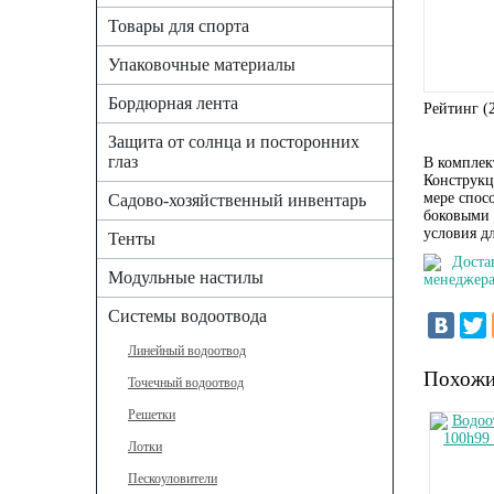
Товары для спорта
Упаковочные материалы
Бордюрная лента
Рейтинг (
Защита от солнца и посторонних
глаз
В комплек
Конструкц
мере спос
Садово-хозяйственный инвентарь
боковыми 
условия д
Тенты
Доста
Модульные настилы
менеджера
Системы водоотвода
Линейный водоотвод
Похожи
Точечный водоотвод
Решетки
Лотки
Пескоуловители