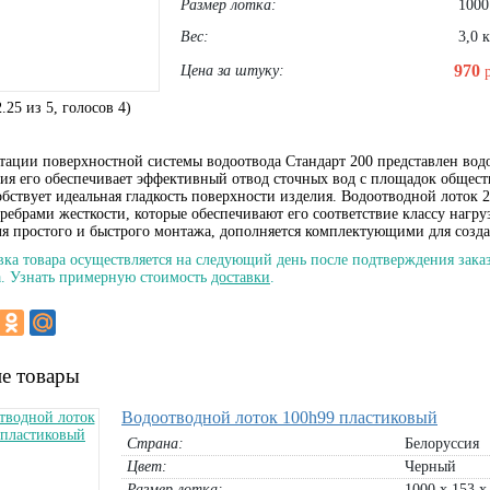
Размер лотка:
1000
Вес:
3,0 к
970
Цена за штуку:
2.25
из
5
, голосов
4
)
тации поверхностной системы водоотвода Стандарт 200 представлен водо
ия его обеспечивает эффективный отвод сточных вод с площадок обществ
обствует идеальная гладкость поверхности изделия. Водоотводной лото
ребрами жесткости, которые обеспечивают его соответствие классу нагру
ля простого и быстрого монтажа, дополняется комплектующими для созд
вка товара осуществляется на следующий день после подтверждения заказ
. Узнать примерную стоимость
доставки
.
е товары
Водоотводной лоток 100h99 пластиковый
Страна:
Белоруссия
Цвет:
Черный
Размер лотка:
1000 х 153 х