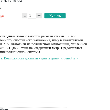
 х 260 х 185мм
г
-
+
Купить
руб
отводный лоток с высотой рабочей стенки 185 мм.
енного, спортивного назначения, чему в значительной
к 200h185 выполнен из полимерной композиции, усиленной
зки А-С до 25 тонн на квадратный метр. Предоставляет
ания полноценной системы.
а. Возможность доставки «день в день» уточняйте у
 99мм