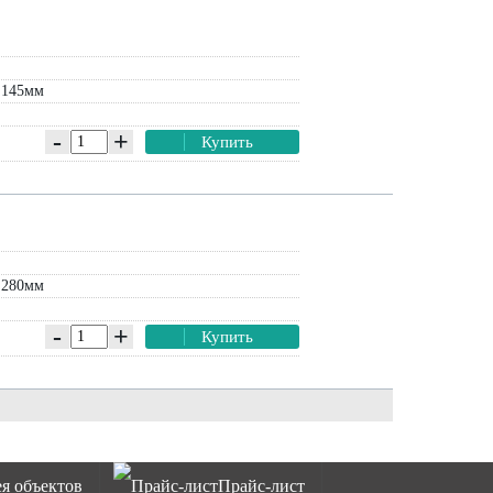
 145мм
-
+
Купить
 280мм
-
+
Купить
ея объектов
Прайс-лист