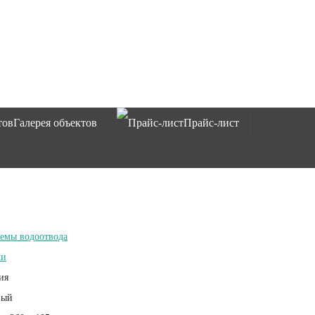
Галерея объектов
Прайс-лист
емы водоотвода
ки
ия
ный