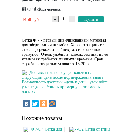
руб авто
Скидка при покупке:
свыше 30т.р - 5%; свыше
60т.р - 10%
Цена / 0,8х5м черный:
-
+
1450
Купить
руб
Сетка Ф 7 - первый цивилизованный материал
для обертывания штамбов. Хорошо защищает
стволы деревьев от зайцев, коз и различных
грызунов. Очень удобна в использовании, на её
установку требуется минимум времени. Срок
службы в открытых условиях 15-20 лет.
Доставка товара осуществляется на
следующий день после подтверждения заказа.
Возможность доставки «день в день» уточняйте
у менеджера. Узнать примерную стоимость
доставки
.
Похожие товары