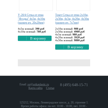
У-20/4 Сетка от птиц
Тенет Сетка от птиц 2х10м,
"Ягодка" 4х5м, 4х10м
2х50м, 4х5м, 4х20м, 4х50м
(размер яч. 20х20мм)
(размер яч. 7х7мм)
4х5м зеленый:
390
руб
2х10м зеленый:
980
руб
4х10м зеленый:
780
руб
2х50м зеленый:
4900
руб
4х5м зеленый:
980
руб
4х20м зеленый:
3920
руб
В корзину
4х50м зеленый:
9800
руб
В корзину
Email:
sp@setkaplastic.ru
8 (495) 648-15-71
Карта сайта
Статьи
125212, Москва, Ленинградское шоссе, д. 20, строение 1.
Время работы офиса: пн-чет. 10:00 - 18:00, пят. 10:00 -