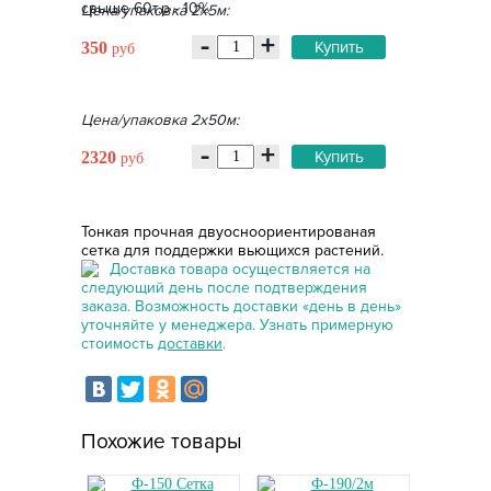
свыше 60т.р - 10%
Цена/упаковка 2х5м:
-
+
Купить
350
руб
Цена/упаковка 2х50м:
-
+
Купить
2320
руб
Тонкая прочная двуосноориентированая
сетка для поддержки вьющихся растений.
Доставка товара осуществляется на
следующий день после подтверждения
заказа. Возможность доставки «день в день»
уточняйте у менеджера. Узнать примерную
стоимость
доставки
.
Похожие товары