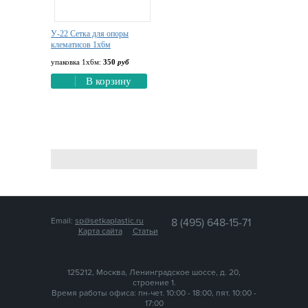
У-22 Сетка для опоры
клематисов 1х6м
упаковка 1х6м:
350
руб
В корзину
Email:
sp@setkaplastic.ru
8 (495) 648-15-71
Карта сайта
Статьи
125212, Москва, Ленинградское шоссе, д. 20,
строение 1.
Время работы офиса: пн-чет. 10:00 - 18:00, пят. 10:00 -
17:00