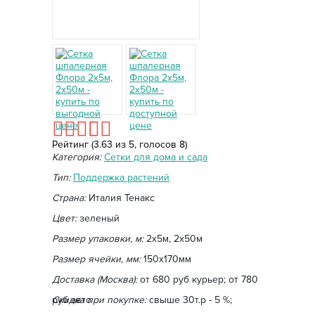
Рейтинг (
3.63
из
5
, голосов
8
)
Категория:
Сетки для дома и сада
Тип:
Поддержка растений
Страна:
Италия Тенакс
Цвет:
зеленый
Размер упаковки, м:
2х5м, 2х50м
Размер ячейки, мм:
150х170мм
Доставка (Москва):
от 680 руб курьер; от 780
руб авто
Скидка при покупке:
свыше 30т.р - 5 %;