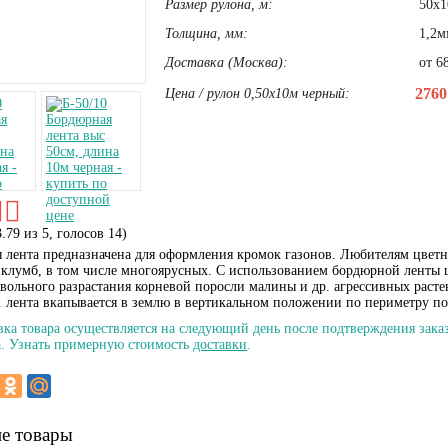
Размер рулона, м:
50х1
Толщина, мм:
1,2м
Доставка (Москва):
от 68
276
Цена / рулон 0,50х10м черный:
3.79
из
5
, голосов
14
)
 лента предназначена для оформления кромок газонов. Любителям цветн
клумб, в том числе многоярусных. С использованием бордюрной ленты 
вольного разрастания корневой поросли малины и др. агрессивных расте
. лента вкапывается в землю в вертикальном положении по периметру по
вка товара осуществляется на следующий день после подтверждения заказ
. Узнать примерную стоимость
доставки
.
е товары