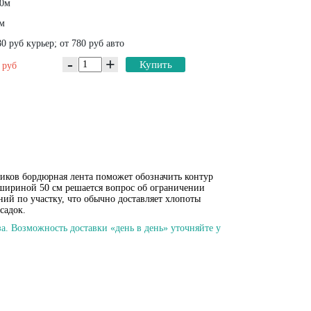
0м
м
0 руб курьер; от 780 руб авто
-
+
0
Купить
руб
иков бордюрная лента поможет обозначить контур
шириной 50 см решается вопрос об ограничении
ний по участку, что обычно доставляет хлопоты
садок.
а. Возможность доставки «день в день» уточняйте у