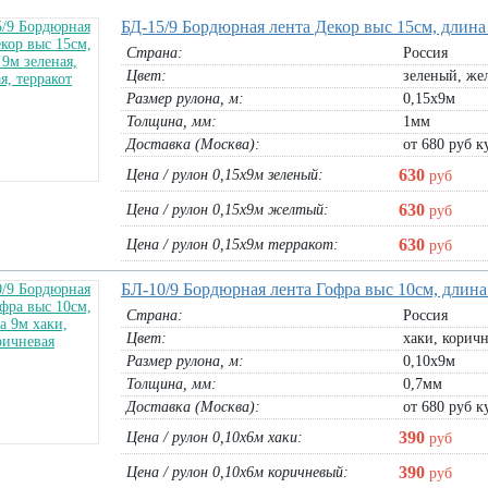
БД-15/9 Бордюрная лента Декор выс 15см, длина 
Страна:
Россия
Цвет:
зеленый, жел
Размер рулона, м:
0,15х9м
Толщина, мм:
1мм
Доставка (Москва):
от 680 руб ку
630
Цена / рулон 0,15х9м зеленый:
руб
630
Цена / рулон 0,15х9м желтый:
руб
630
Цена / рулон 0,15х9м терракот:
руб
БЛ-10/9 Бордюрная лента Гофра выс 10см, длина
 3м, 4м, 6м
Сетка-рукав для упаковки елок Чехия
ЛО-200 "Эконом" 35 мкм, ширина
Страна:
Россия
JUTA 45см зеленая (300п.м)
50мм, длина 200м
Цвет:
хаки, корич
ролик 300п.м :
3120
руб
1 шт (красн-бел):
195
руб
Размер рулона, м:
0,10х9м
1 шт (черн-желт):
195
руб
В корзину
Толщина, мм:
0,7мм
В корзину
Доставка (Москва):
от 680 руб ку
390
Цена / рулон 0,10х6м хаки:
руб
390
Цена / рулон 0,10х6м коричневый:
руб