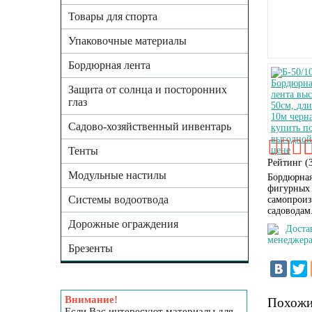
Товары для спорта
Упаковочные материалы
Бордюрная лента
Защита от солнца и посторонних
глаз
Садово-хозяйственный инвентарь
Тенты
Рейтинг (
Модульные настилы
Бордюрная
фигурных 
Системы водоотвода
самопроиз
садоводам
Дорожные ограждения
Доста
менеджера
Брезенты
Внимание!
Похожи
Если Вас интересуют материалы для