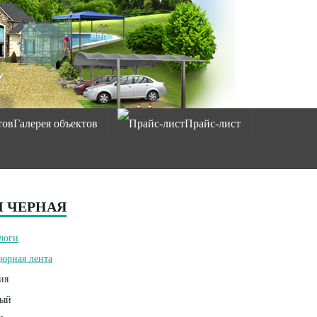
Галерея объектов
Прайс-лист
М ЧЕРНАЯ
логи
юрная лента
ия
ый