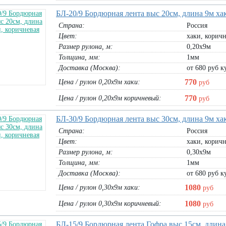
БЛ-20/9 Бордюрная лента выс 20см, длина 9м ха
Страна:
Россия
Цвет:
хаки, корич
Размер рулона, м:
0,20х9м
Толщина, мм:
1мм
Доставка (Москва):
от 680 руб ку
770
Цена / рулон 0,20х9м хаки:
руб
770
Цена / рулон 0,20х9м коричневый:
руб
 пластиковая
Защитный ТЕНТ Тарпаулин 70г/м.кв
ЗР-15 Сетка пластиковая коричнев
ЭКОНОМ (3х2м, 3х4м, 3х5м, 3х6м)
0,5х20м, 1х20м (размер яч. 20х2
БЛ-30/9 Бордюрная лента выс 30см, длина 9м ха
тент 3х2м:
288
руб
0,5х20м коричневый:
1750
руб
Страна:
Россия
тент 3х4м:
576
руб
1х20м коричневый:
2987
руб
тент 3х5м:
720
руб
Цвет:
хаки, корич
б
тент 3х6м:
864
руб
В корзину
Размер рулона, м:
0,30х9м
В корзину
Толщина, мм:
1мм
Доставка (Москва):
от 680 руб ку
1080
Цена / рулон 0,30х9м хаки:
руб
1080
Цена / рулон 0,30х9м коричневый:
руб
БЛ-15/9 Бордюрная лента Гофра выс 15см, длина