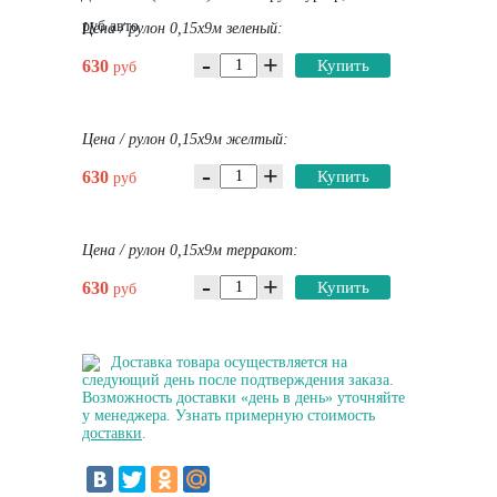
руб авто
Цена / рулон 0,15х9м зеленый:
-
+
630
Купить
руб
Цена / рулон 0,15х9м желтый:
-
+
630
Купить
руб
Цена / рулон 0,15х9м терракот:
-
+
630
Купить
руб
Доставка товара осуществляется на
следующий день после подтверждения заказа.
Возможность доставки «день в день» уточняйте
у менеджера. Узнать примерную стоимость
доставки
.