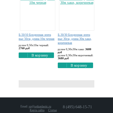
Б-50/10 Бордюрная лента
Б-30/30 Бордюрная лента
выс 50см, длина 10м черная
выс 30см, длина 30м хаки,
коричневая
рулон 0,50х10м черный:
2760
руб
рулон 0,30х30м хаки:
3680
руб
В корзину
рулон 0,30х30м коричневый:
3680
руб
В корзину
Email:
sp@setkaplastic.ru
8 (495) 648-15-71
Карта сайта
Статьи