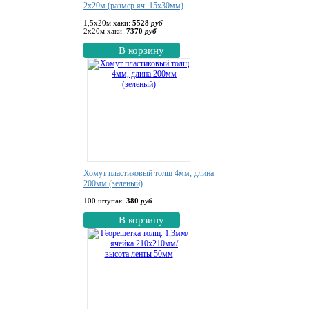
2х20м (размер яч. 15х30мм)
1,5х20м хаки:
5528
руб
2х20м хаки:
7370
руб
В корзину
Хомут пластиковый толщ 4мм, длина
200мм (зеленый)
100 штупак:
380
руб
В корзину