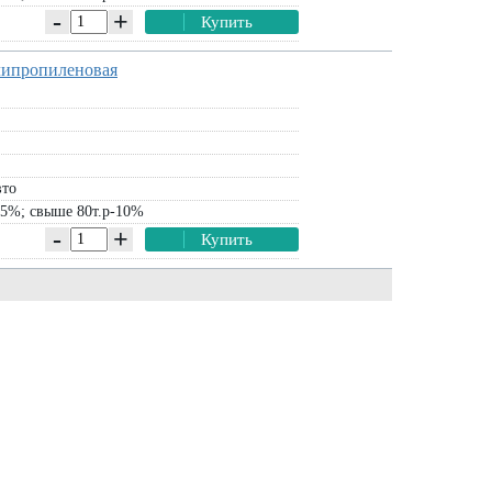
-
+
Купить
олипропиленовая
вто
-5%; свыше 80т.р-10%
-
+
Купить