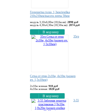
Георешетка толщ. 1,3мм/ячейка
210х210мм/высота ленты 50мм
модуль 3,10х6,00м (18,6м.кв):
2890
руб
модуль 4,30х4,30м (18,50м.кв):
2874
руб
В корзину
35гр
Cетка от птиц 2х10м, 4х10м (размер
яч. 1,5х10мм)
2х10м зеленая:
910
руб
4х10м зеленая:
1820
руб
В корзину
3-55