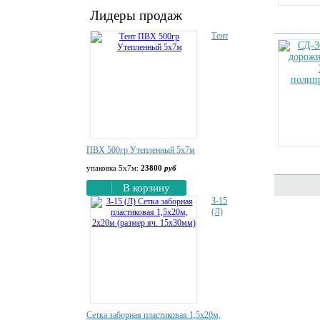
Лидеры продаж
Тент
ПВХ 500гр Утепленный 5х7м
упаковка 5х7м:
23800
руб
В корзину
З-15
(Л)
Сетка заборная пластиковая 1,5х20м,