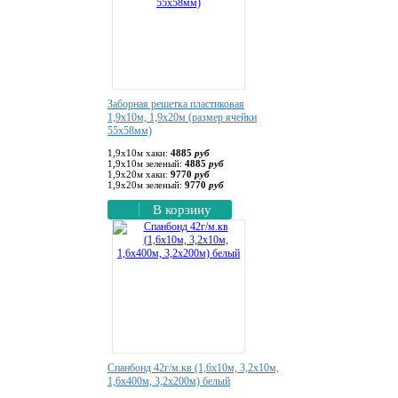
Заборная решетка пластиковая
1,9х10м, 1,9х20м (размер ячейки
55х58мм)
1,9х10м хаки:
4885
руб
1,9х10м зеленый:
4885
руб
1,9х20м хаки:
9770
руб
1,9х20м зеленый:
9770
руб
В корзину
Спанбонд 42г/м.кв (1,6х10м, 3,2х10м,
1,6х400м, 3,2х200м) белый