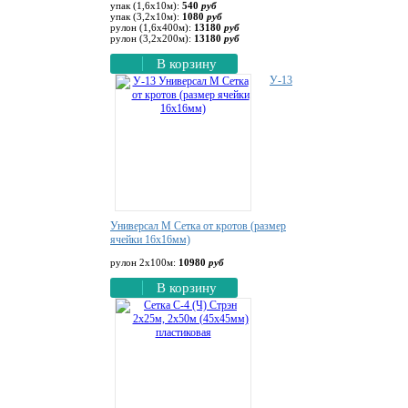
упак (1,6х10м):
540
руб
упак (3,2х10м):
1080
руб
рулон (1,6х400м):
13180
руб
рулон (3,2х200м):
13180
руб
В корзину
У-13
Универсал М Сетка от кротов (размер
ячейки 16х16мм)
рулон 2х100м:
10980
руб
В корзину