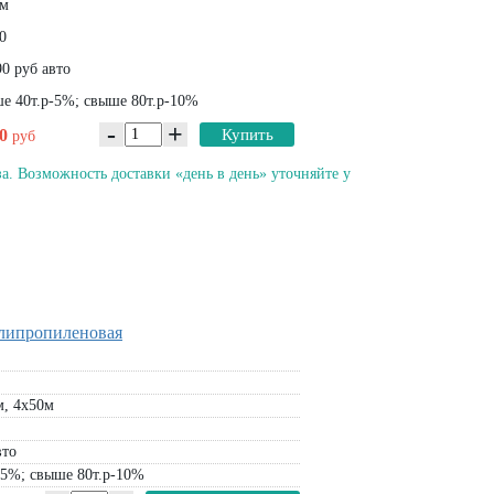
м
0
0 руб авто
е 40т.р-5%; свыше 80т.р-10%
-
+
00
Купить
руб
а. Возможность доставки «день в день» уточняйте у
олипропиленовая
м, 4х50м
вто
-5%; свыше 80т.р-10%