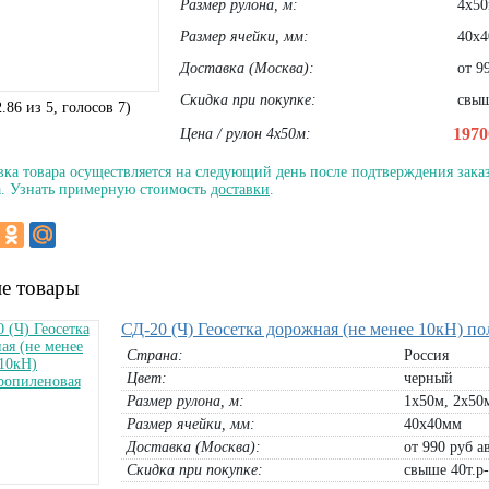
Размер рулона, м:
4х50
Размер ячейки, мм:
40х4
Доставка (Москва):
от 99
Скидка при покупке:
свыш
2.86
из
5
, голосов
7
)
197
Цена / рулон 4х50м:
вка товара осуществляется на следующий день после подтверждения заказ
. Узнать примерную стоимость
доставки
.
е товары
СД-20 (Ч) Геосетка дорожная (не менее 10кН) п
Страна:
Россия
Цвет:
черный
Размер рулона, м:
1х50м, 2х50
Размер ячейки, мм:
40х40мм
Доставка (Москва):
от 990 руб а
Скидка при покупке:
свыше 40т.р