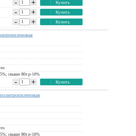
-
+
Купить
-
+
Купить
-
+
Купить
олипропиленовая
вто
-5%; свыше 80т.р-10%
-
+
Купить
) полипропиленовая
вто
-5%; свыше 80т.р-10%