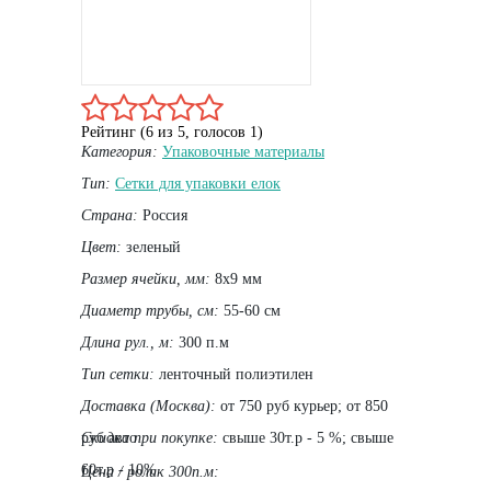
Рейтинг (
6
из
5
, голосов
1
)
Категория:
Упаковочные материалы
Тип:
Сетки для упаковки елок
Страна:
Россия
Цвет:
зеленый
Размер ячейки, мм:
8х9 мм
Диаметр трубы, cм:
55-60 см
Длина рул., м:
300 п.м
Тип сетки:
ленточный полиэтилен
Доставка (Москва):
от 750 руб курьер; от 850
руб авто
Скидка при покупке:
свыше 30т.р - 5 %; свыше
60т.р - 10%
Цена / ролик 300п.м: