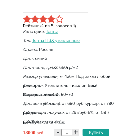
Рейтинг (
4
из
5
, голосов
1
)
Категория:
Тенты
Тип:
Тенты ПВХ утепленные
Страна:
Россия
Цвет:
синий
Плотность, гр/м2:
650гр/м2
Размер упаковки, м:
4х6м Под заказ любой
размер!!
Тип сетки:
Утеплитель - изолон 5мм/
Морозостойкость -60+70
Люверсы:
шаг 50см
Доставка (Москва):
от 680 руб курьер; от 780
руб авто
Скидка при покупке:
от 29т/руб-5%, от 58т/
руб-10%
Цена/упаковка 4х6м:
-
+
Купить
18000
руб