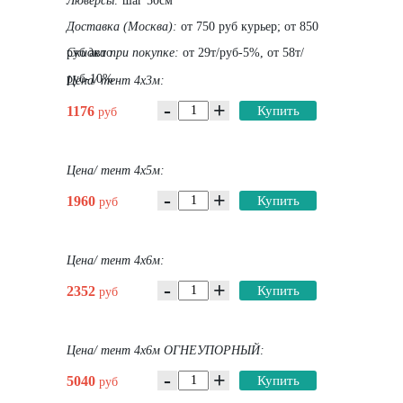
Люверсы:
шаг 50см
Доставка (Москва):
от 750 руб курьер; от 850
руб авто
Скидка при покупке:
от 29т/руб-5%, от 58т/
руб-10%
Цена/ тент 4х3м:
-
+
1176
Купить
руб
Цена/ тент 4х5м:
-
+
1960
Купить
руб
Цена/ тент 4х6м:
-
+
2352
Купить
руб
Цена/ тент 4х6м ОГНЕУПОРНЫЙ:
-
+
5040
Купить
руб