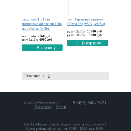
Защитный ТЕНТ из
Тент Тарпаулин в рулоне
армированной пленки 120г/
230г/м.кв (2х50м, 4х25м)
м.кв (6х4м, 6х10м)
рулон 2х50м:
13500
руб
рулон 4х25м:
13500
руб
тент 6х4м:
2760
руб
тент 6х10м:
6900
руб
В корзину
В корзину
Страницы:
1
2
Email:
sp@setkaplastic.ru
8 (495) 648-15-71
Карта сайта
Статьи
125212, Москва, Ленинградское шоссе, д. 20, строение 1.
Время работы офиса: пн-чет. 10:00 - 18:00, пят. 10:00 -