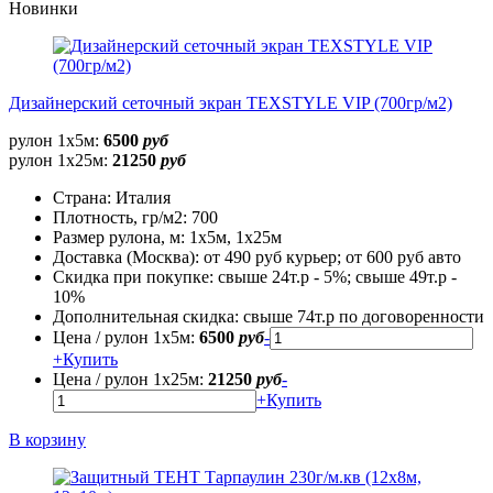
Новинки
Дизайнерский сеточный экран TEXSTYLE VIP (700гр/м2)
рулон 1х5м:
6500
руб
рулон 1х25м:
21250
руб
Страна:
Италия
Плотность, гр/м2:
700
Размер рулона, м:
1х5м, 1х25м
Доставка (Москва):
от 490 руб курьер; от 600 руб авто
Скидка при покупке:
свыше 24т.р - 5%; свыше 49т.р -
10%
Дополнительная скидка:
свыше 74т.р по договоренности
Цена / рулон 1х5м:
6500
руб
-
+
Купить
Цена / рулон 1х25м:
21250
руб
-
+
Купить
В корзину