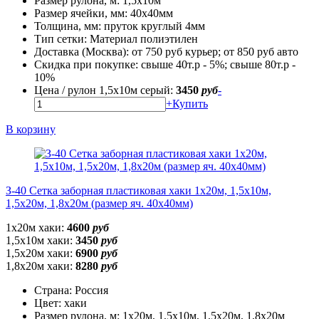
Размер рулона, м:
1,5х10м
Размер ячейки, мм:
40х40мм
Толщина, мм:
пруток круглый 4мм
Тип сетки:
Материал полиэтилен
Доставка (Москва):
от 750 руб курьер; от 850 руб авто
Скидка при покупке:
свыше 40т.р - 5%; свыше 80т.р -
10%
Цена / рулон 1,5х10м серый:
3450
руб
-
+
Купить
В корзину
З-40 Сетка заборная пластиковая хаки 1х20м, 1,5х10м,
1,5х20м, 1,8х20м (размер яч. 40х40мм)
1х20м хаки:
4600
руб
1,5х10м хаки:
3450
руб
1,5х20м хаки:
6900
руб
1,8х20м хаки:
8280
руб
Страна:
Россия
Цвет:
хаки
Размер рулона, м:
1х20м, 1,5х10м, 1,5х20м, 1,8х20м