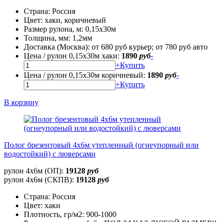
Страна:
Россия
Цвет:
хаки, коричневый
Размер рулона, м:
0,15х30м
Толщина, мм:
1,2мм
Доставка (Москва):
от 680 руб курьер; от 780 руб авто
Цена / рулон 0,15х30м хаки:
1890
руб
-
+
Купить
Цена / рулон 0,15х30м коричневый:
1890
руб
-
+
Купить
В корзину
Полог брезентовый 4х6м утепленный (огнеупорный или
водостойкий) с люверсами
рулон 4х6м (ОП):
19128
руб
рулон 4х6м (СКПВ):
19128
руб
Страна:
Россия
Цвет:
хаки
Плотность, гр/м2:
900-1000