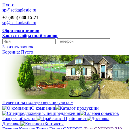
Пусто
sp@setkaplastic.ru
+7 (495)
648-15-71
sp@setkaplastic.ru
Обратный звонок
Заказать обратный звонок
Заказать звонок
Корзина:
Пусто
Перейти на полную версию сайта »
О компании
Каталог продукции
Спецпредложения
Галерея объектов
Прайс-лист
Доставка
Контакты
Главная
Каталог
Тенты
Тенты OXFORD
Тент OXFORD 210