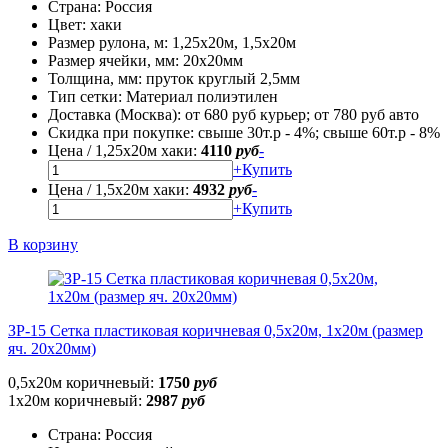
Страна:
Россия
Цвет:
хаки
Размер рулона, м:
1,25х20м, 1,5х20м
Размер ячейки, мм:
20х20мм
Толщина, мм:
пруток круглый 2,5мм
Тип сетки:
Материал полиэтилен
Доставка (Москва):
от 680 руб курьер; от 780 руб авто
Скидка при покупке:
свыше 30т.р - 4%; свыше 60т.р - 8%
Цена / 1,25х20м хаки:
4110
руб
-
+
Купить
Цена / 1,5х20м хаки:
4932
руб
-
+
Купить
В корзину
ЗР-15 Сетка пластиковая коричневая 0,5х20м, 1х20м (размер
яч. 20х20мм)
0,5х20м коричневый:
1750
руб
1х20м коричневый:
2987
руб
Страна:
Россия