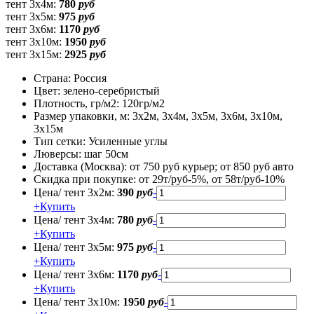
тент 3х4м:
780
руб
тент 3х5м:
975
руб
тент 3х6м:
1170
руб
тент 3х10м:
1950
руб
тент 3х15м:
2925
руб
Страна:
Россия
Цвет:
зелено-серебристый
Плотность, гр/м2:
120гр/м2
Размер упаковки, м:
3х2м, 3х4м, 3х5м, 3х6м, 3х10м,
3х15м
Тип сетки:
Усиленные углы
Люверсы:
шаг 50см
Доставка (Москва):
от 750 руб курьер; от 850 руб авто
Скидка при покупке:
от 29т/руб-5%, от 58т/руб-10%
Цена/ тент 3х2м:
390
руб
-
+
Купить
Цена/ тент 3х4м:
780
руб
-
+
Купить
Цена/ тент 3х5м:
975
руб
-
+
Купить
Цена/ тент 3х6м:
1170
руб
-
+
Купить
Цена/ тент 3х10м:
1950
руб
-