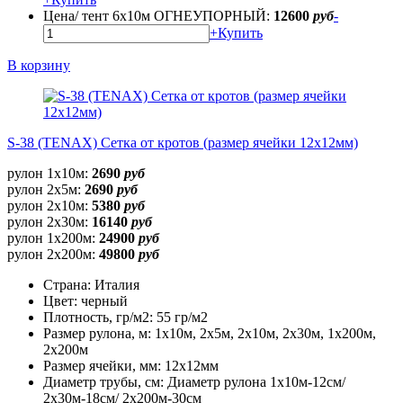
Цена/ тент 6х10м ОГНЕУПОРНЫЙ:
12600
руб
-
+
Купить
В корзину
S-38 (TENAX) Сетка от кротов (размер ячейки 12х12мм)
рулон 1х10м:
2690
руб
рулон 2х5м:
2690
руб
рулон 2х10м:
5380
руб
рулон 2х30м:
16140
руб
рулон 1х200м:
24900
руб
рулон 2х200м:
49800
руб
Страна:
Италия
Цвет:
черный
Плотность, гр/м2:
55 гр/м2
Размер рулона, м:
1х10м, 2х5м, 2х10м, 2х30м, 1х200м,
2х200м
Размер ячейки, мм:
12х12мм
Диаметр трубы, cм:
Диаметр рулона 1х10м-12см/
2х30м-18см/ 2х200м-30см