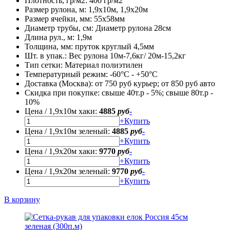
Плотность, гр/м2:
400 гр/м2
Размер рулона, м:
1,9х10м, 1,9х20м
Размер ячейки, мм:
55х58мм
Диаметр трубы, cм:
Диаметр рулона 28см
Длина рул., м:
1,9м
Толщина, мм:
пруток круглый 4,5мм
Шт. в упак.:
Вес рулона 10м-7,6кг/ 20м-15,2кг
Тип сетки:
Материал полиэтилен
Температурный режим:
-60°С - +50°С
Доставка (Москва):
от 750 руб курьер; от 850 руб авто
Скидка при покупке:
свыше 40т.р - 5%; свыше 80т.р -
10%
Цена / 1,9х10м хаки:
4885
руб
-
+
Купить
Цена / 1,9х10м зеленый:
4885
руб
-
+
Купить
Цена / 1,9х20м хаки:
9770
руб
-
+
Купить
Цена / 1,9х20м зеленый:
9770
руб
-
+
Купить
В корзину