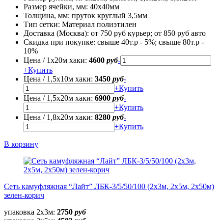
Размер ячейки, мм:
40х40мм
Толщина, мм:
пруток круглый 3,5мм
Тип сетки:
Материал полиэтилен
Доставка (Москва):
от 750 руб курьер; от 850 руб авто
Скидка при покупке:
свыше 40т.р - 5%; свыше 80т.р -
10%
Цена / 1х20м хаки:
4600
руб
-
+
Купить
Цена / 1,5х10м хаки:
3450
руб
-
+
Купить
Цена / 1,5х20м хаки:
6900
руб
-
+
Купить
Цена / 1,8х20м хаки:
8280
руб
-
+
Купить
В корзину
Сеть камуфляжная “Лайт” ЛБК-3/5/50/100 (2х3м, 2х5м, 2х50м)
зелен-корич
упаковка 2х3м:
2750
руб