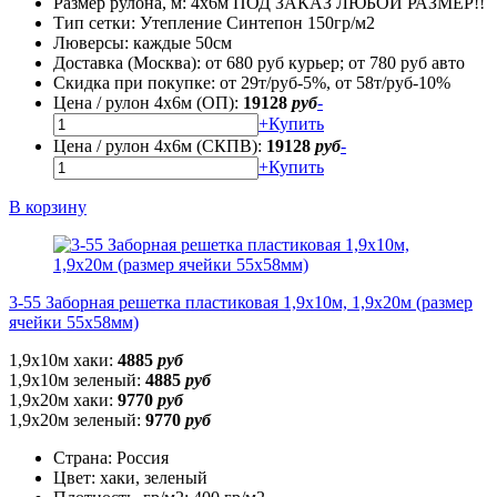
Размер рулона, м:
4х6м ПОД ЗАКАЗ ЛЮБОЙ РАЗМЕР!!
Тип сетки:
Утепление Синтепон 150гр/м2
Люверсы:
каждые 50см
Доставка (Москва):
от 680 руб курьер; от 780 руб авто
Скидка при покупке:
от 29т/руб-5%, от 58т/руб-10%
Цена / рулон 4х6м (ОП):
19128
руб
-
+
Купить
Цена / рулон 4х6м (СКПВ):
19128
руб
-
+
Купить
В корзину
3-55 Заборная решетка пластиковая 1,9х10м, 1,9х20м (размер
ячейки 55х58мм)
1,9х10м хаки:
4885
руб
1,9х10м зеленый:
4885
руб
1,9х20м хаки:
9770
руб
1,9х20м зеленый:
9770
руб
Страна:
Россия
Цвет:
хаки, зеленый