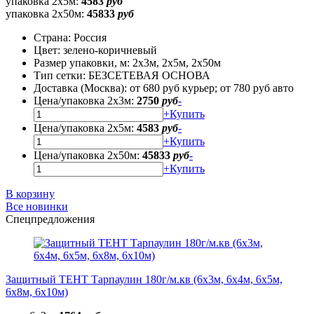
упаковка 2х5м:
4583
руб
упаковка 2х50м:
45833
руб
Страна:
Россия
Цвет:
зелено-коричневый
Размер упаковки, м:
2х3м, 2х5м, 2х50м
Тип сетки:
БЕЗСЕТЕВАЯ ОСНОВА
Доставка (Москва):
от 680 руб курьер; от 780 руб авто
Цена/упаковка 2х3м:
2750
руб
-
+
Купить
Цена/упаковка 2х5м:
4583
руб
-
+
Купить
Цена/упаковка 2х50м:
45833
руб
-
+
Купить
В корзину
Все новинки
Спецпредложения
Защитный ТЕНТ Тарпаулин 180г/м.кв (6х3м, 6х4м, 6х5м,
6х8м, 6х10м)