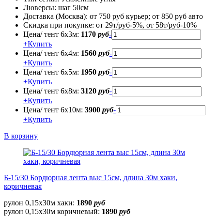
Люверсы:
шаг 50см
Доставка (Москва):
от 750 руб курьер; от 850 руб авто
Скидка при покупке:
от 29т/руб-5%, от 58т/руб-10%
Цена/ тент 6х3м:
1170
руб
-
+
Купить
Цена/ тент 6х4м:
1560
руб
-
+
Купить
Цена/ тент 6х5м:
1950
руб
-
+
Купить
Цена/ тент 6х8м:
3120
руб
-
+
Купить
Цена/ тент 6х10м:
3900
руб
-
+
Купить
В корзину
Б-15/30 Бордюрная лента выс 15см, длина 30м хаки,
коричневая
рулон 0,15х30м хаки:
1890
руб
рулон 0,15х30м коричневый:
1890
руб