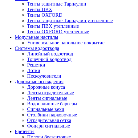
Тенты защитные Тарпаулин
Тенты ПВХ
Тенты OXFORD
Тенты защитные Тарпаулин утепленные
Тенты ПВХ утепленные
Тенты OXFORD утепленные
Модульные настилы
Универсальное напольное покрытие
Системы водоотвода
Линейный водоотвод
Точечный водоотвод
Решетки
Лотки
Пескоуловители
Дорожные ограждения
Дорожные конуса
Ленты оградительные
Ленты сигнальные
Водоналивные барьеры
Сигнальные вехи
Столбики парковочные
Оградительная сетка
Фонари сигнальные
Брезенты
Пологи брезентовые