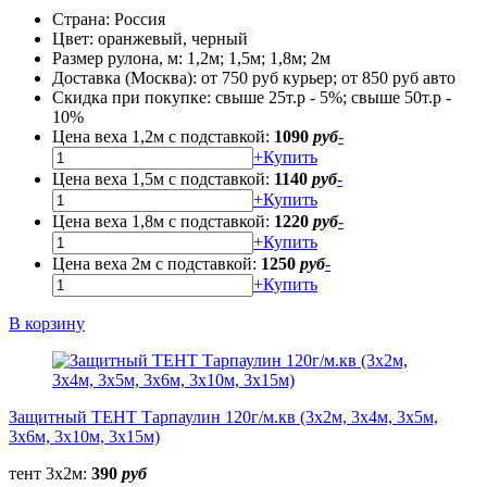
Страна:
Россия
Цвет:
оранжевый, черный
Размер рулона, м:
1,2м; 1,5м; 1,8м; 2м
Доставка (Москва):
от 750 руб курьер; от 850 руб авто
Скидка при покупке:
свыше 25т.р - 5%; свыше 50т.р -
10%
Цена веха 1,2м с подставкой:
1090
руб
-
+
Купить
Цена веха 1,5м с подставкой:
1140
руб
-
+
Купить
Цена веха 1,8м с подставкой:
1220
руб
-
+
Купить
Цена веха 2м с подставкой:
1250
руб
-
+
Купить
В корзину
Защитный ТЕНТ Тарпаулин 120г/м.кв (3х2м, 3х4м, 3х5м,
3х6м, 3х10м, 3х15м)
тент 3х2м:
390
руб