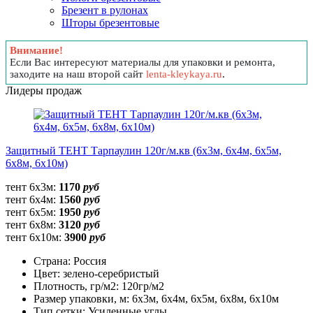
Брезент в рулонах
Шторы брезентовые
Внимание!
Если Вас интересуют материалы для упаковки и ремонта,
заходите на наш второй сайт
lenta-kleykaya.ru
.
Лидеры продаж
Защитный ТЕНТ Тарпаулин 120г/м.кв (6х3м, 6х4м, 6х5м,
6х8м, 6х10м)
тент 6х3м:
1170
руб
тент 6х4м:
1560
руб
тент 6х5м:
1950
руб
тент 6х8м:
3120
руб
тент 6х10м:
3900
руб
Страна:
Россия
Цвет:
зелено-серебристый
Плотность, гр/м2:
120гр/м2
Размер упаковки, м:
6х3м, 6х4м, 6х5м, 6х8м, 6х10м
Тип сетки:
Усиленные углы