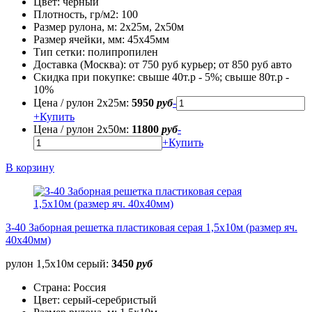
Цвет:
черный
Плотность, гр/м2:
100
Размер рулона, м:
2х25м, 2х50м
Размер ячейки, мм:
45х45мм
Тип сетки:
полипропилен
Доставка (Москва):
от 750 руб курьер; от 850 руб авто
Скидка при покупке:
свыше 40т.р - 5%; свыше 80т.р -
10%
Цена / рулон 2х25м:
5950
руб
-
+
Купить
Цена / рулон 2х50м:
11800
руб
-
+
Купить
В корзину
З-40 Заборная решетка пластиковая серая 1,5х10м (размер яч.
40х40мм)
рулон 1,5х10м серый:
3450
руб
Страна:
Россия
Цвет:
серый-серебристый