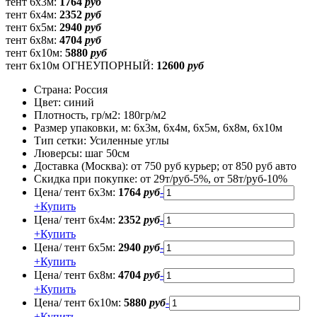
тент 6х3м:
1764
руб
тент 6х4м:
2352
руб
тент 6х5м:
2940
руб
тент 6х8м:
4704
руб
тент 6х10м:
5880
руб
тент 6х10м ОГНЕУПОРНЫЙ:
12600
руб
Страна:
Россия
Цвет:
синий
Плотность, гр/м2:
180гр/м2
Размер упаковки, м:
6х3м, 6х4м, 6х5м, 6х8м, 6х10м
Тип сетки:
Усиленные углы
Люверсы:
шаг 50см
Доставка (Москва):
от 750 руб курьер; от 850 руб авто
Скидка при покупке:
от 29т/руб-5%, от 58т/руб-10%
Цена/ тент 6х3м:
1764
руб
-
+
Купить
Цена/ тент 6х4м:
2352
руб
-
+
Купить
Цена/ тент 6х5м:
2940
руб
-
+
Купить
Цена/ тент 6х8м:
4704
руб
-
+
Купить
Цена/ тент 6х10м:
5880
руб
-
+
Купить