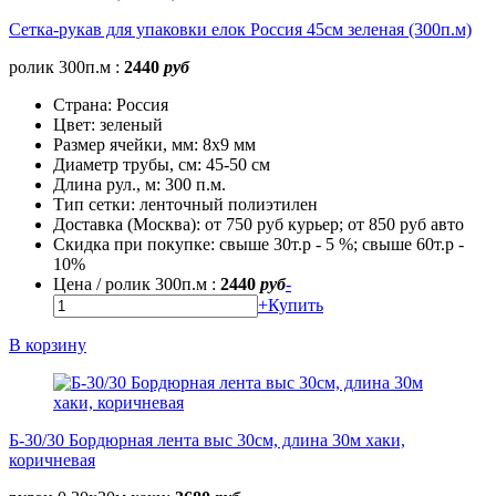
Сетка-рукав для упаковки елок Россия 45см зеленая (300п.м)
ролик 300п.м :
2440
руб
Страна:
Россия
Цвет:
зеленый
Размер ячейки, мм:
8х9 мм
Диаметр трубы, cм:
45-50 см
Длина рул., м:
300 п.м.
Тип сетки:
ленточный полиэтилен
Доставка (Москва):
от 750 руб курьер; от 850 руб авто
Скидка при покупке:
свыше 30т.р - 5 %; свыше 60т.р -
10%
Цена / ролик 300п.м :
2440
руб
-
+
Купить
В корзину
Б-30/30 Бордюрная лента выс 30см, длина 30м хаки,
коричневая