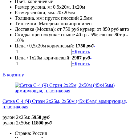
Цвет:
коричневый
Размер рулона, м:
0,5х20м, 1х20м
Размер ячейки, мм:
20х20мм
Толщина, мм:
пруток плоский 2,5мм
Тип сетки:
Материал полипропилен
Доставка (Москва):
от 750 руб курьер; от 850 руб авто
Скидка при покупке:
свыше 40т.р - 5%; свыше 80т.р -
10%
Цена / 0,5х20м коричневый:
1750
руб
-
+
Купить
Цена / 1х20м коричневый:
2987
руб
-
+
Купить
В корзину
Сетка С-4 (Ч) Стрэн 2х25м, 2х50м (45х45мм) армирующая,
пластиковая
рулон 2х25м:
5950
руб
рулон 2х50м:
11800
руб
Страна:
Россия