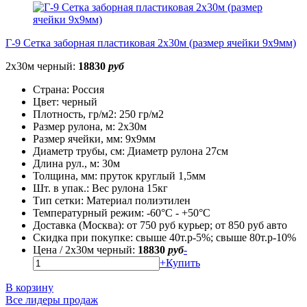
Г-9 Сетка заборная пластиковая 2х30м (размер ячейки 9х9мм)
2х30м черный:
18830
руб
Страна:
Россия
Цвет:
черный
Плотность, гр/м2:
250 гр/м2
Размер рулона, м:
2х30м
Размер ячейки, мм:
9х9мм
Диаметр трубы, cм:
Диаметр рулона 27см
Длина рул., м:
30м
Толщина, мм:
пруток круглый 1,5мм
Шт. в упак.:
Вес рулона 15кг
Тип сетки:
Материал полиэтилен
Температурный режим:
-60°С - +50°С
Доставка (Москва):
от 750 руб курьер; от 850 руб авто
Скидка при покупке:
свыше 40т.р-5%; свыше 80т.р-10%
Цена / 2х30м черный:
18830
руб
-
+
Купить
В корзину
Все лидеры продаж