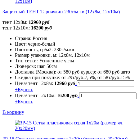
Защитный ТЕНТ Тарпаулин 230г/м.кв (12х8м, 12х10м)
тент 12х8м:
12960
руб
тент 12х10м:
16200
руб
Страна:
Россия
Цвет:
черно-белый
Плотность, гр/м2:
230г/м.кв
Размер упаковки, м:
12х8м, 12х10м
Тип сетки:
Усиленные углы
Люверсы:
шаг 50см
Доставка (Москва):
от 580 руб курьер; от 680 руб авто
Скидка при покупке:
от 29т/руб-7,5%, от 58т/руб-15%
Цена/ тент 12х8м:
12960
руб
-
+
Купить
Цена/ тент 12х10м:
16200
руб
-
+
Купить
В корзину
ЗР-15 Сетка пластиковая серая 1х20м (размер яч. 20х20мм)