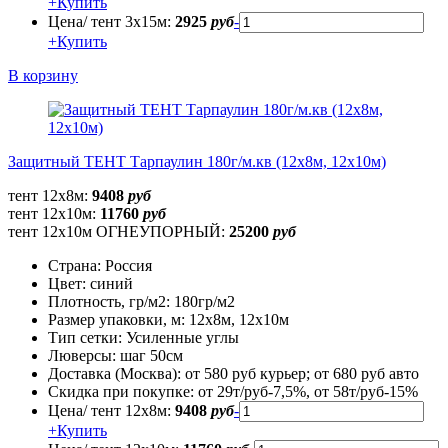
+
Купить
Цена/ тент 3х15м:
2925
руб
-
+
Купить
В корзину
Защитный ТЕНТ Тарпаулин 180г/м.кв (12х8м, 12х10м)
тент 12х8м:
9408
руб
тент 12х10м:
11760
руб
тент 12х10м ОГНЕУПОРНЫЙ:
25200
руб
Страна:
Россия
Цвет:
синий
Плотность, гр/м2:
180гр/м2
Размер упаковки, м:
12х8м, 12х10м
Тип сетки:
Усиленные углы
Люверсы:
шаг 50см
Доставка (Москва):
от 580 руб курьер; от 680 руб авто
Скидка при покупке:
от 29т/руб-7,5%, от 58т/руб-15%
Цена/ тент 12х8м:
9408
руб
-
+
Купить