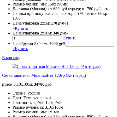
Размер ячейки, мм:
150х190мм
Доставка (Москва):
от 680 руб курьер; от 780 руб авто
Скидка при покупке:
свыше 30т.р - 5 %; свыше 60т.р -
10%
Цена/упаковка 2х5м:
170
руб
-
+
Купить
Цена/упаковка 2х10м:
340
руб
-
+
Купить
Цена/рулон 2х500м:
7090
руб
-
+
Купить
В корзину
Сетка защитная МозаикаНет 120гр (Антиград)
рулон 3,10х100м:
34780
руб
Страна:
Россия
Цвет:
Темно-зеленый
Плотность, гр/м2:
120гр/м2
Размер рулона, м:
3,10х100м
Размер ячейки, мм:
1х1мм
Доставка (Москва):
от 750 руб курьер; от 850 руб авто