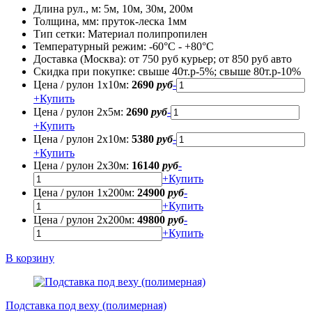
Длина рул., м:
5м, 10м, 30м, 200м
Толщина, мм:
пруток-леска 1мм
Тип сетки:
Материал полипропилен
Температурный режим:
-60°С - +80°С
Доставка (Москва):
от 750 руб курьер; от 850 руб авто
Скидка при покупке:
свыше 40т.р-5%; свыше 80т.р-10%
Цена / рулон 1х10м:
2690
руб
-
+
Купить
Цена / рулон 2х5м:
2690
руб
-
+
Купить
Цена / рулон 2х10м:
5380
руб
-
+
Купить
Цена / рулон 2х30м:
16140
руб
-
+
Купить
Цена / рулон 1х200м:
24900
руб
-
+
Купить
Цена / рулон 2х200м:
49800
руб
-
+
Купить
В корзину
Подставка под веху (полимерная)