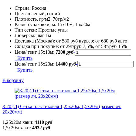
Страна:
Россия
Цвет:
зеленый, синий
Плотность, гр/м2:
70гр/м2
Размер упаковки, м:
15х10м, 15х20м
Тип сетки:
Простые углы
Люверсы:
шаг 1м
Доставка (Москва):
от 580 руб курьер; от 680 руб авто
Скидка при покупке:
от 29т/руб-7,5%, от 58т/руб-15%
Цена/ тент 15х10м:
7200
руб
-
+
Купить
Цена/ тент 15х20м:
14400
руб
-
+
Купить
В корзину
З-20 (Л) Сетка пластиковая 1,25х20м, 1,5х20м (размер яч.
20х20мм)
1,25х20м хаки:
4110
руб
1,5х20м хаки:
4932
руб