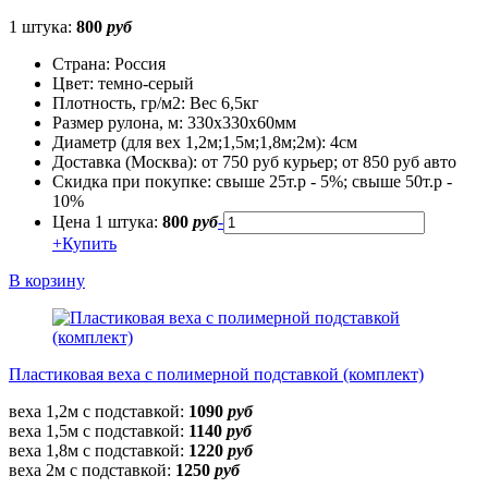
1 штука:
800
руб
Страна:
Россия
Цвет:
темно-серый
Плотность, гр/м2:
Вес 6,5кг
Размер рулона, м:
330х330х60мм
Диаметр (для вех 1,2м;1,5м;1,8м;2м):
4см
Доставка (Москва):
от 750 руб курьер; от 850 руб авто
Скидка при покупке:
свыше 25т.р - 5%; свыше 50т.р -
10%
Цена 1 штука:
800
руб
-
+
Купить
В корзину
Пластиковая веха с полимерной подставкой (комплект)
веха 1,2м с подставкой:
1090
руб
веха 1,5м с подставкой:
1140
руб
веха 1,8м с подставкой:
1220
руб
веха 2м с подставкой:
1250
руб