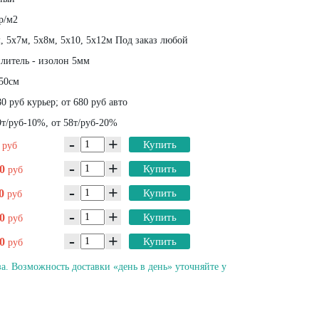
р/м2
 5х7м, 5х8м, 5х10, 5х12м Под заказ любой
литель - изолон 5мм
50см
0 руб курьер; от 680 руб авто
т/руб-10%, от 58т/руб-20%
-
+
0
Купить
руб
-
+
50
Купить
руб
-
+
00
Купить
руб
-
+
00
Купить
руб
-
+
00
Купить
руб
а. Возможность доставки «день в день» уточняйте у