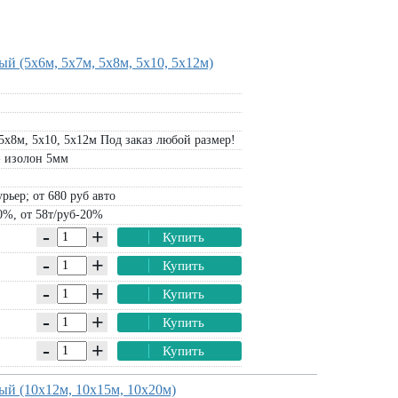
 (5х6м, 5х7м, 5х8м, 5х10, 5х12м)
5х8м, 5х10, 5х12м Под заказ любой размер!
- изолон 5мм
рьер; от 680 руб авто
0%, от 58т/руб-20%
-
+
Купить
-
+
Купить
Тент
-
+
Купить
-
+
Купить
-
+
Купить
й (10х12м, 10х15м, 10х20м)