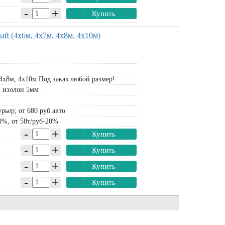
В корзину
В корзину
-
+
Купить
й (4х6м, 4х7м, 4х8м, 4х10м)
4х8м, 4х10м Под заказ любой размер!
- изолон 5мм
рьер; от 680 руб авто
0%, от 58т/руб-20%
-
+
Купить
-
+
Купить
-
+
Купить
-
+
Купить