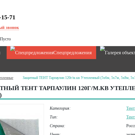
-15-71
ый звонок
Пусто
и
Спецпредложения
епленные
Защитный ТЕНТ Тарпаулин 120г/м.кв Утепленный (5х6м, 5х7м, 5х8м, 5х
НЫЙ ТЕНТ ТАРПАУЛИН 120Г/М.КВ УТЕПЛЕНН
)
Категория:
Тен
Тип:
Тент
Страна:
Росс
Цвет:
зеле