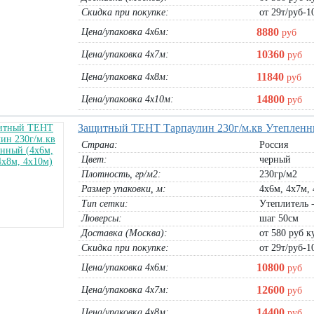
Скидка при покупке:
от 29т/руб-1
рулон 2х100м хаки:
21390
руб
тент 4х3м:
1380
руб
рулон 2х100м черн:
21390
руб
тент 4х6м:
2760
руб
тент 4х10м:
4600
руб
8880
Цена/упаковка 4х6м:
руб
В корзину
В корзину
10360
Цена/упаковка 4х7м:
руб
11840
Цена/упаковка 4х8м:
руб
14800
Цена/упаковка 4х10м:
руб
Защитный ТЕНТ Тарпаулин 230г/м.кв Утепленны
Страна:
Россия
Цвет:
черный
Плотность, гр/м2:
230гр/м2
Размер упаковки, м:
4х6м, 4х7м, 
Тип сетки:
Утеплитель 
Люверсы:
шаг 50см
Доставка (Москва):
от 580 руб ку
имерная)
Пластиковая веха со стержнем
Фасадная защитная сетка 35гр 2м,
Скидка при покупке:
от 29т/руб-1
(комплект)
рулон 2х10м:
910
руб
10800
Цена/упаковка 4х6м:
руб
рулон 2х50м:
2090
руб
веха 1,2м:
450
руб
рулон 2х100м:
4180
руб
веха 1,5м:
500
руб
рулон 4х10м:
1820
руб
веха 1,8м:
580
руб
12600
Цена/упаковка 4х7м:
руб
рулон 4х50м:
4180
руб
веха 2м:
610
руб
рулон 4х100м:
8360
руб
14400
Цена/упаковка 4х8м:
руб