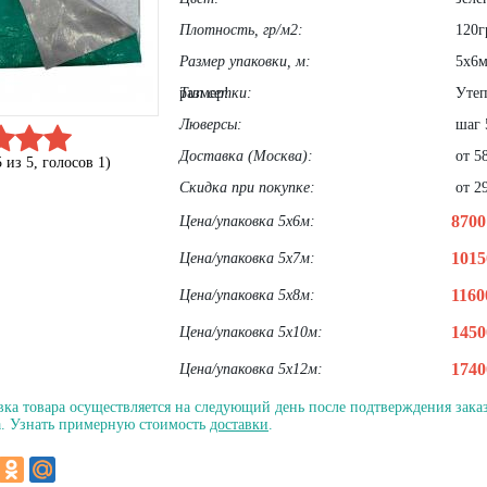
Плотность, гр/м2:
120г
Размер упаковки, м:
5х6м,
размер!
Тип сетки:
Утеп
Люверсы:
шаг 
Доставка (Москва):
от 58
5
из
5
, голосов
1
)
Скидка при покупке:
от 29
870
Цена/упаковка 5х6м:
101
Цена/упаковка 5х7м:
116
Цена/упаковка 5х8м:
145
Цена/упаковка 5х10м:
174
Цена/упаковка 5х12м:
вка товара осуществляется на следующий день после подтверждения заказ
. Узнать примерную стоимость
доставки
.