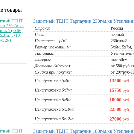
е товары
Защитный ТЕНТ Тарпаулин 230г/м.кв Утепленный
Страна:
Россия
Цвет:
черный
Плотность, гр/м2:
230гр/м2
Размер упаковки, м:
5х6м, 5х7м, 
Тип сетки:
Утеплитель 
Люверсы:
шаг 50см
Доставка (Москва):
от 580 руб ку
Скидка при покупке:
от 29т/руб-1
13500
Цена/упаковка 5х6м:
руб
15750
Цена/упаковка 5х7м:
руб
18000
Цена/упаковка 5х8м:
руб
22500
Цена/упаковка 5х10м:
руб
27000
Цена/упаковка 5х12м:
руб
Защитный ТЕНТ Тарпаулин 180г/м.кв Утепленны