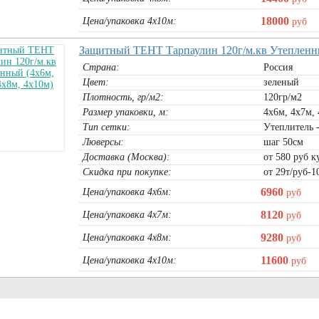
В корзину
В корзину
18000
Цена/упаковка 4х10м:
руб
Защитный ТЕНТ Тарпаулин 120г/м.кв Утепленны
Страна:
Россия
Цвет:
зеленый
Плотность, гр/м2:
120гр/м2
Размер упаковки, м:
4х6м, 4х7м, 
Тип сетки:
Утеплитель 
Люверсы:
шаг 50см
Доставка (Москва):
от 580 руб ку
Скидка при покупке:
от 29т/руб-1
6960
Цена/упаковка 4х6м:
руб
8120
Цена/упаковка 4х7м:
руб
9280
Цена/упаковка 4х8м:
руб
11600
Цена/упаковка 4х10м:
руб