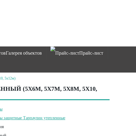
Галерея объектов
Прайс-лист
10, 5х12м)
ЫЙ (5Х6М, 5Х7М, 5Х8М, 5Х10,
ты
ы защитные Тарпаулин утепленные
ия
ный