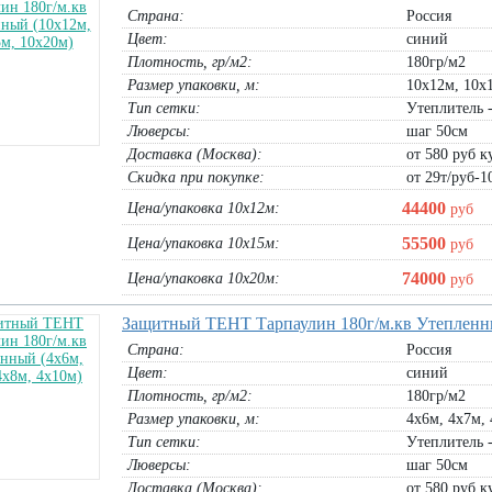
Страна:
Россия
 выс 50см,
Полог брезентовый 3х5м водостойкий
ПВХ 650гр 4х6м
Цвет:
синий
с люверсами
Плотность, гр/м2:
упаковка 4х6м синий:
180гр/м2
12720
руб
упаковка 4х6м белый:
12720
руб
2760
руб
рулон 3х5м:
6210
руб
Размер упаковки, м:
10х12м, 10х1
упаковка 4х6м зеленый:
12720
руб
упаковка 4х6м черный:
12720
руб
В корзину
Тип сетки:
Утеплитель 
упаковка 4х6м красный:
12720
руб
Люверсы:
шаг 50см
В корзину
Доставка (Москва):
от 580 руб ку
Скидка при покупке:
от 29т/руб-1
44400
Цена/упаковка 10х12м:
руб
55500
Цена/упаковка 10х15м:
руб
74000
Цена/упаковка 10х20м:
руб
Защитный ТЕНТ Тарпаулин 180г/м.кв Утепленны
Страна:
Россия
Цвет:
синий
Плотность, гр/м2:
180гр/м2
Размер упаковки, м:
4х6м, 4х7м, 
Тип сетки:
Утеплитель 
Люверсы:
шаг 50см
кран
У-45/2/100 (45х45мм) Сетка
Защитный ТЕНТ из армированной
мер яч.
пластиковая Универсал
пленки 120г/м.кв (4х3м, 4х6м, 4х
Доставка (Москва):
от 580 руб ку