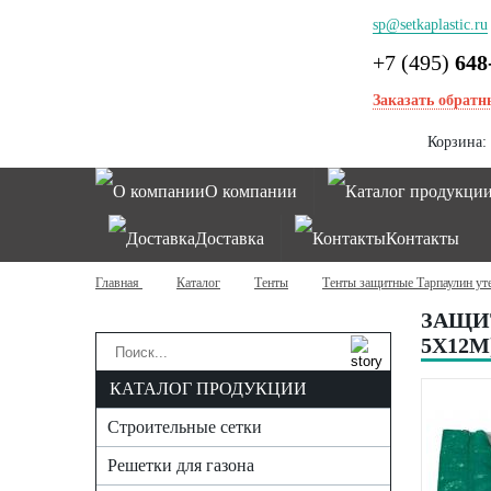
sp@setkaplastic.ru
+7 (495)
648
Заказать обратн
Корзина:
О компании
Каталог продукци
Доставка
Контакты
Главная
Каталог
Тенты
Тенты защитные Тарпаулин ут
ЗАЩИТ
5Х12М
КАТАЛОГ ПРОДУКЦИИ
Строительные сетки
Решетки для газона