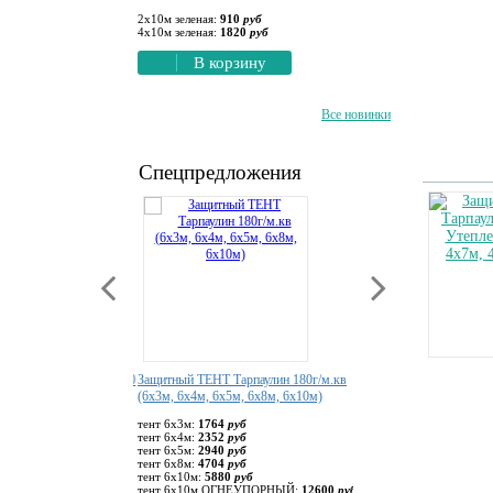
0,5х2мм)
7100
руб
2х10м зеленая:
910
руб
4х10м зеленая:
1820
руб
1х25м серый:
29900
руб
орзину
В корзину
В корзину
Все новинки
Спецпредложения
льный упругий ССУ-750
Защитный ТЕНТ Тарпаулин 180г/м.кв
Подставка под веху (пол
(6х3м, 6х4м, 6х5м, 6х8м, 6х10м)
1 штука:
800
руб
тент 6х3м:
1764
руб
орзину
В корзину
тент 6х4м:
2352
руб
тент 6х5м:
2940
руб
тент 6х8м:
4704
руб
тент 6х10м:
5880
руб
тент 6х10м ОГНЕУПОРНЫЙ:
12600
руб