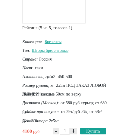
Рейтинг (
5
из
5
, голосов
1
)
Категория:
Брезенты
Тип:
Шторы брезентовые
Страна:
Россия
Цвет:
хаки
Плотность, гр/м2:
450-500
Размер рулона, м:
2х5м ПОД ЗАКАЗ ЛЮБОЙ
РАЗМЕР!!
Люверсы:
каждые 50см по верху
Доставка (Москва):
от 580 руб курьер; от 680
руб авто
Скидка при покупке:
от 29т/руб-5%, от 58т/
руб-10%
Цена / штора 2х5м:
-
+
4100
Купить
руб