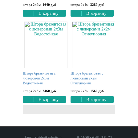
штора 2х2м:
1640
руб
штора 2х4м:
3280
руб
В корзину
В корзину
Штора брезентовая с
Штора брезентовая с
люверсами 2х3м
люверсами 2х2м
Водостойкая
Огнеупорная
штора 2х3м:
2460
руб
штора 2х2м:
1560
руб
В корзину
В корзину
Email:
sp@setkaplastic.ru
8 (495) 648-15-71