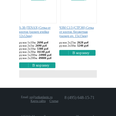
S-38 (TENAX) Сетка от
ЧЗМ С1/3 (СТРЭН) Сетка
кротов (размер ячейки
от кротов /бесцветная
12х12мм)
(размер яч. 15х15мм)
рулон 1х10м:
2690
руб
рулон 2х25м:
2620
руб
рулон 2х5м:
2690
руб
рулон 2х50м:
5240
руб
рулон 2х10м:
5380
руб
рулон 2х30м:
16140
руб
В корзину
рулон 1х200м:
24900
руб
рулон 2х200м:
49800
руб
В корзину
Email:
sp@setkaplastic.ru
8 (495) 648-15-71
Карта сайта
Статьи