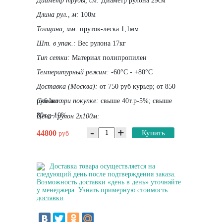
Диаметр трубы, cм:
Диаметр рулона 29см
Длина рул., м:
100м
Толщина, мм:
пруток-леска 1,1мм
Шт. в упак.:
Вес рулона 17кг
Тип сетки:
Материал полипропилен
Температурный режим:
-60°С - +80°С
Доставка (Москва):
от 750 руб курьер; от 850
руб авто
Скидка при покупке:
свыше 40т.р-5%; свыше
80т.р-10%
Цена / рулон 2х100м:
-
+
44800
Купить
руб
Доставка товара осуществляется на
следующий день после подтверждения заказа.
Возможность доставки «день в день» уточняйте
у менеджера. Узнать примерную стоимость
доставки
.