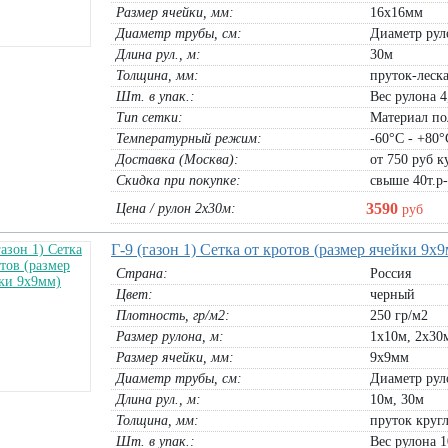
Размер ячейки, мм:
16х16мм
Диаметр трубы, cм:
Диаметр рул
Длина рул., м:
30м
Толщина, мм:
пруток-леска
плошная”
Сетка пластиковая 1,25х20м, 1,5х20м
Заборная решетка пластиковая
Шт. в упак.:
Вес рулона 4
о-зелен/ темн-
(размер яч. 20х20мм)
коричневая 1,5х10м (размер яч.
Тип сетки:
Материал по
40х40мм)
1,25х20м хаки:
4110
руб
Температурный режим:
-60°С - +80°
1,5х20м хаки:
4932
руб
1,5х10м коричневый:
3450
руб
Доставка (Москва):
от 750 руб ку
В корзину
В корзину
Скидка при покупке:
свыше 40т.р
3590
Цена / рулон 2х30м:
руб
Г-9 (газон 1) Сетка от кротов (размер ячейки 9х
Страна:
Россия
Цвет:
черный
Плотность, гр/м2:
250 гр/м2
СДС
Размер рулона, м:
1х10м, 2х30
Размер ячейки, мм:
9х9мм
Диаметр трубы, cм:
Диаметр рул
Длина рул., м:
10м, 30м
Толщина, мм:
пруток круг
Шт. в упак.:
Вес рулона 1