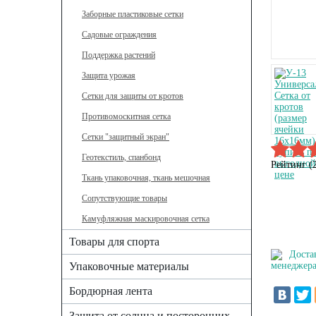
Заборные пластиковые сетки
Садовые ограждения
Поддержка растений
Защита урожая
Сетки для защиты от кротов
Противомоскитная сетка
Сетки "защитный экран"
Геотекстиль, спанбонд
Рейтинг (
Ткань упаковочная, ткань мешочная
Сопутствующие товары
Камуфляжная маскировочная сетка
Товары для спорта
Доста
Упаковочные материалы
менеджера
Бордюрная лента
Защита от солнца и посторонних