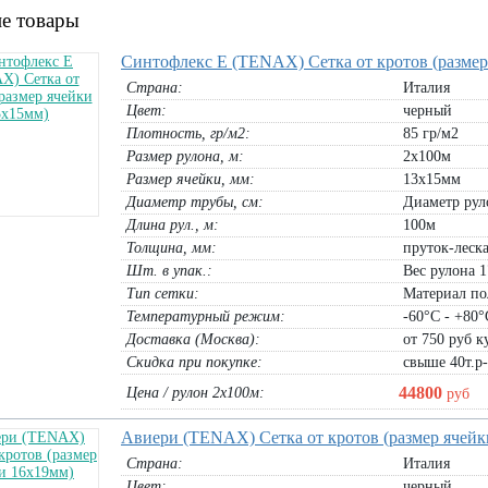
е товары
Cинтофлекс Е (TENAX) Сетка от кротов (размер
Страна:
Италия
Цвет:
черный
Плотность, гр/м2:
85 гр/м2
Размер рулона, м:
2х100м
Размер ячейки, мм:
13х15мм
Диаметр трубы, cм:
Диаметр рул
Длина рул., м:
100м
Толщина, мм:
пруток-леска
Шт. в упак.:
Вес рулона 1
Тип сетки:
Материал по
Температурный режим:
-60°С - +80°
Доставка (Москва):
от 750 руб ку
Скидка при покупке:
свыше 40т.р
44800
Цена / рулон 2х100м:
руб
Авиери (TENAX) Сетка от кротов (размер ячейк
Страна:
Италия
А-40
Цвет:
черный