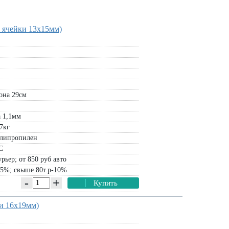
 ячейки 13х15мм)
она 29см
 1,1мм
7кг
липропилен
С
рьер; от 850 руб авто
-5%; свыше 80т.р-10%
-
+
Купить
и 16х19мм)