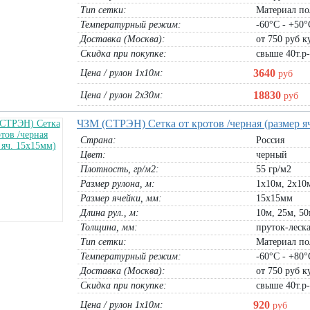
Тип сетки:
Материал по
тилен 1 сорт
Сигнальный фонарь ФС-12 на
Защитная сетка 100гр
Температурный режим:
-60°С - +50°
постоянном токе 12V
рулон 2х50м :
8380
руб
Доставка (Москва):
от 750 руб ку
рулон 3х50м:
12570
руб
1 комплект:
233
руб
Скидка при покупке:
свыше 40т.р
рулон 4х50м :
16760
руб
В корзину
В корзину
3640
Цена / рулон 1х10м:
руб
18830
Цена / рулон 2х30м:
руб
ЧЗМ (СТРЭН) Сетка от кротов /черная (размер я
Страна:
Россия
Цвет:
черный
Плотность, гр/м2:
55 гр/м2
Размер рулона, м:
1х10м, 2х10м
Размер ячейки, мм:
15х15мм
Длина рул., м:
10м, 25м, 5
Толщина, мм:
пруток-леск
Тип сетки:
Материал по
Температурный режим:
-60°С - +80°
Доставка (Москва):
от 750 руб ку
Скидка при покупке:
свыше 40т.р
920
Цена / рулон 1х10м:
руб