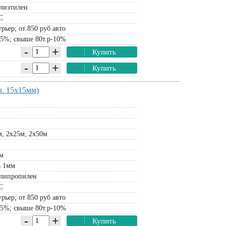
лиэтилен
Подставка под веху (полимерная)
подъема груза HUCK (2 тонны)
С
1 штука:
800
руб
упаковка 4х4м:
48960
руб
рьер; от 850 руб авто
-5%; свыше 80т.р-10%
В корзину
В корзину
-
+
Купить
-
+
Купить
ч. 15х15мм)
, 2х25м, 2х50м
0м
а 1мм
липропилен
С
рьер; от 850 руб авто
-5%; свыше 80т.р-10%
-
+
Купить