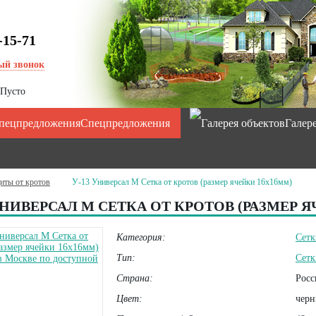
-15-71
ый звонок
Пусто
Спецпредложения
Галер
иты от кротов
У-13 Универсал М Сетка от кротов (размер ячейки 16х16мм)
УНИВЕРСАЛ М СЕТКА ОТ КРОТОВ (РАЗМЕР 
Категория:
Сетк
Тип:
Сетк
Страна:
Росс
Цвет:
черн