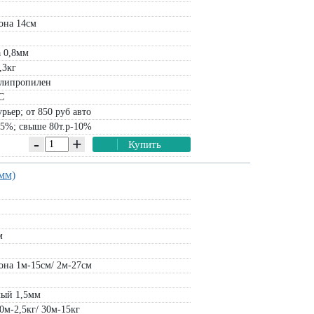
она 14см
 0,8мм
Защитный ТЕНТ Тарпаулин 70г/м.кв
Дизайнерский сеточный экран
,3кг
ЭКОНОМ (15х10м, 15х20м)
TEXSTYLE PRIVE (580гр/м2)
липропилен
тент 15х10м:
7200
руб
рулон 1х5м:
5250
руб
С
тент 15х20м:
14400
руб
рулон 1х25м:
17750
руб
рьер; от 850 руб авто
В корзину
В корзину
-5%; свыше 80т.р-10%
-
+
Купить
9мм)
Сеть
для
м
она 1м-15см/ 2м-27см
лый 1,5мм
0м-2,5кг/ 30м-15кг