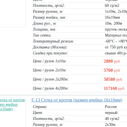
Плотность, гр/м2:
60 гр/м2
Размер рулона, м:
1х10м, 2х10м
Размер ячейки, мм:
16х19мм
Длина рул., м:
10м, 200м
Толщина, мм:
пруток-леска
Тип сетки:
Материал по
Температурный режим:
-60°С - +80°
ж) пластиковая
Аварийное ограждение 130г/м.кв
Пленка воздушно-пузырчатая BA
Доставка (Москва):
от 750 руб ку
змер яч.
(Эконом) 1,5х50м
NEW 60гр (1,2х50м)
Скидка при покупке:
свыше 40т.р
рулон 1,5х50м :
5390
руб
рулон 1,2х50м:
1490
руб
2880
Цена / рулон 1х10м:
руб
В корзину
В корзину
5760
Цена / рулон 2х10м:
руб
58580
Цена / рулон 2х200м:
руб
117160
Цена / рулон 4х200м:
руб
Г-13 Сетка от кротов (размер ячейки 16х16мм)
Страна:
Россия
Сеть
З-20
(Л)
Цвет:
черный
Плотность, гр/м2:
48 гр/м2
Размер рулона, м:
2х30м