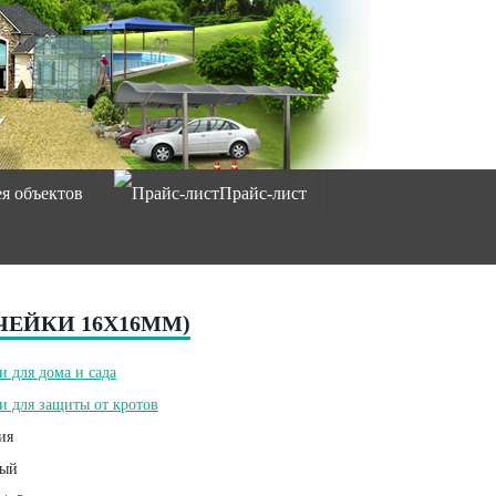
ея объектов
Прайс-лист
ЯЧЕЙКИ 16Х16ММ)
и для дома и сада
и для защиты от кротов
ия
ый