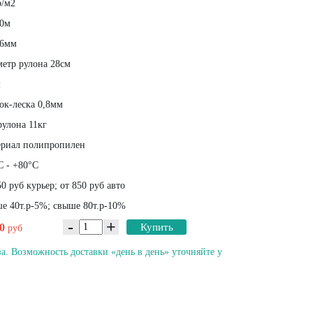
р/м2
0м
6мм
етр рулона 28см
м
ок-леска 0,8мм
рулона 11кг
риал полипропилен
С - +80°С
0 руб курьер; от 850 руб авто
е 40т.р-5%; свыше 80т.р-10%
-
+
80
Купить
руб
а. Возможность доставки «день в день» уточняйте у