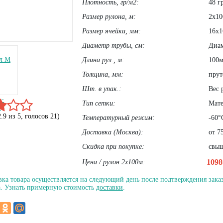
Плотность, гр/м2:
48 г
Размер рулона, м:
2х10
Размер ячейки, мм:
16х1
Диаметр трубы, cм:
Диам
Длина рул., м:
100
Толщина, мм:
прут
Шт. в упак.:
Вес 
Тип сетки:
Мате
2.9
из
5
, голосов
21
)
Температурный режим:
-60°
Доставка (Москва):
от 75
Скидка при покупке:
свыш
109
Цена / рулон 2х100м:
вка товара осуществляется на следующий день после подтверждения заказ
. Узнать примерную стоимость
доставки
.