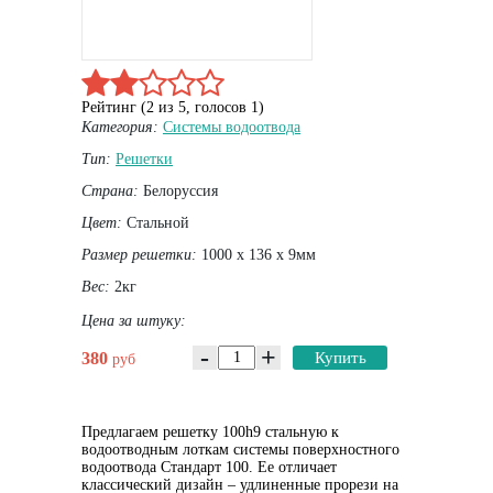
Рейтинг (
2
из
5
, голосов
1
)
Категория:
Системы водоотвода
Тип:
Решетки
Страна:
Белоруссия
Цвет:
Стальной
Размер решетки:
1000 х 136 х 9мм
Вес:
2кг
Цена за штуку:
-
+
380
Купить
руб
Предлагаем решетку 100h9 стальную к
водоотводным лоткам системы поверхностного
водоотвода Стандарт 100. Ее отличает
классический дизайн – удлиненные прорези на