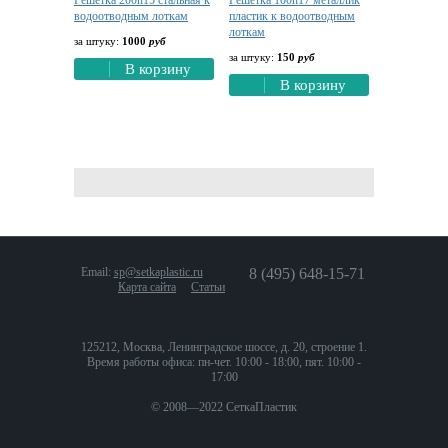
Решетка 200h15 стальная к
Решетка 100h17 металлик
водоотводным лоткам
пластик к водоотводным
лоткам
за штуку:
1000
руб
за штуку:
150
руб
В корзину
В корзину
Email:
sp@setkaplastic.ru
8 (495) 648-15-71
Карта сайта
Статьи
125212, Москва, Ленинградское шоссе, д. 20, строение 1.
Время работы офиса: пн-чет. 10:00 - 18:00, пят. 10:00 -
17:00
© 2008—2022 СеткаПластик