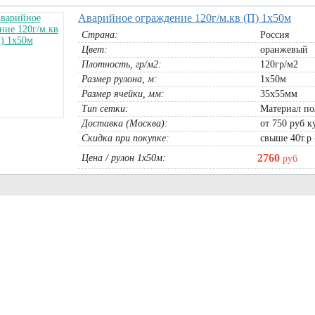
СД
Аварийное ограждение 120г/м.кв (П) 1х50м
(Ч)
Страна:
Россия
Цвет:
оранжевый
Плотность, гр/м2:
120гр/м2
Размер рулона, м:
1х50м
Размер ячейки, мм:
35х55мм
Тип сетки:
Материал по
ругий ССУ-480
Сетка армирующая 1х50м, 2х50м
Cетка от птиц 2х10м, 4х10м (разм
Доставка (Москва):
от 750 руб ку
(размер яч. 40х40мм)
яч. 1,5х10мм)
Скидка при покупке:
свыше 40т.р 
рулон 1х50м:
5450
руб
2х10м зеленая:
910
руб
рулон 2х50м:
10900
руб
4х10м зеленая:
1820
руб
2760
Цена / рулон 1х50м:
руб
В корзину
В корзину