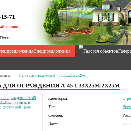
-15-71
ый звонок
Пусто
Спецпредложения
Галер
ждения
Сетка для ограждения А-45 1,33х25м,2х25м
 ДЛЯ ОГРАЖДЕНИЯ А-45 1,33Х25М,2Х25М
Категория:
Стро
Тип:
Врем
Страна:
Росс
Цвет:
оран