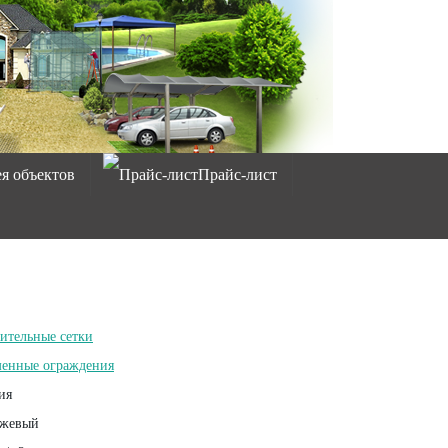
ея объектов
Прайс-лист
ительные сетки
енные ограждения
ия
жевый