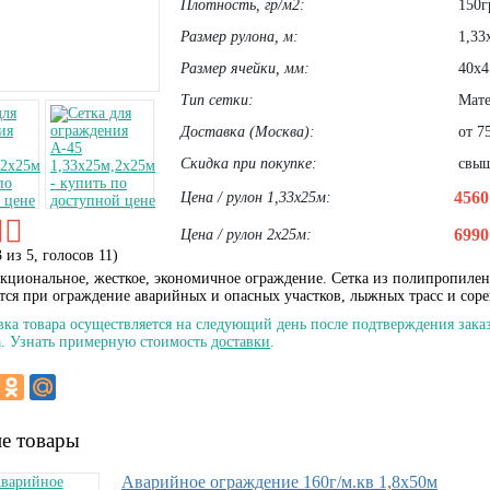
Плотность, гр/м2:
150г
Размер рулона, м:
1,33
Размер ячейки, мм:
40х4
Тип сетки:
Мате
Доставка (Москва):
от 75
Скидка при покупке:
свыше
456
Цена / рулон 1,33х25м:
699
Цена / рулон 2х25м:
3
из
5
, голосов
11
)
циональное, жесткое, экономичное ограждение. Сетка из полипропиле
тся при ограждение аварийных и опасных участков, лыжных трасс и сор
вка товара осуществляется на следующий день после подтверждения заказ
. Узнать примерную стоимость
доставки
.
е товары
Аварийное ограждение 160г/м.кв 1,8х50м