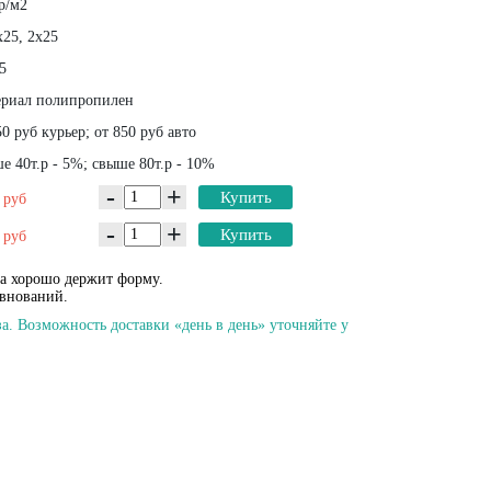
р/м2
х25, 2х25
5
риал полипропилен
0 руб курьер; от 850 руб авто
 40т.р - 5%; свыше 80т.р - 10%
-
+
0
Купить
руб
-
+
0
Купить
руб
на хорошо держит форму.
евнований.
а. Возможность доставки «день в день» уточняйте у