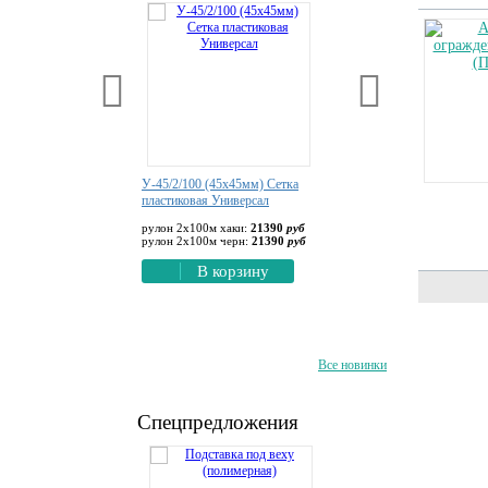
 птиц 2х10м, 2х50м,
У-45/2/100 (45х45мм) Сетка
Столбик сигнальный уп
х50м (размер яч.
пластиковая Универсал
шт:
747
руб
рулон 2х100м хаки:
21390
руб
В корзину
рулон 2х100м черн:
21390
руб
980
руб
4900
руб
В корзину
80
руб
3920
руб
9800
руб
орзину
Все новинки
Спецпредложения