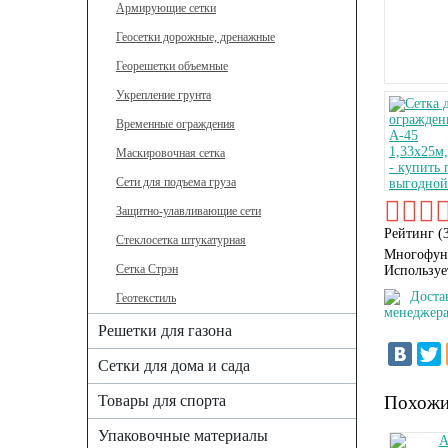
Армирующие сетки
Геосетки дорожные, дренажные
Георешетки объемные
Укрепление грунта
Временные ограждения
Маскировочная сетка
Сети для подъема груза
Защитно-улавливающие сети
Рейтинг (
Стеклосетка штукатурная
Многофунк
Сетка Стрэн
Используе
Доста
Геотекстиль
менеджера
Решетки для газона
Сетки для дома и сада
Товары для спорта
Похожи
Упаковочные материалы