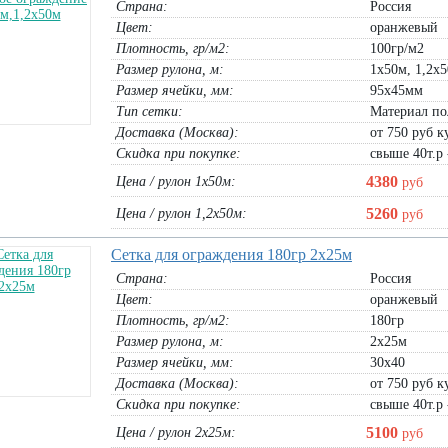
Страна:
Россия
Цвет:
оранжевый
Плотность, гр/м2:
100гр/м2
Размер рулона, м:
1х50м, 1,2х
Размер ячейки, мм:
95х45мм
Тип сетки:
Материал по
Доставка (Москва):
от 750 руб ку
Скидка при покупке:
свыше 40т.р 
4380
Цена / рулон 1х50м:
руб
н 180г/м.кв
Баннер ограждение Птичка 1,5х2м,
Тарпаулин в рулоне 180г/м.кв (2х
5260
Цена / рулон 1,2х50м:
руб
2х3м
4х25м)
банер 1,5х2м:
890
руб
рулон 2х50м:
9800
руб
Сетка для ограждения 180гр 2х25м
банер 2х3м:
1780
руб
рулон 4х25м:
9800
руб
НЫЙ:
25200
Страна:
Россия
В корзину
В корзину
Цвет:
оранжевый
Плотность, гр/м2:
180гр
Размер рулона, м:
2х25м
Размер ячейки, мм:
30х40
Доставка (Москва):
от 750 руб ку
Скидка при покупке:
свыше 40т.р 
5100
Цена / рулон 2х25м:
руб