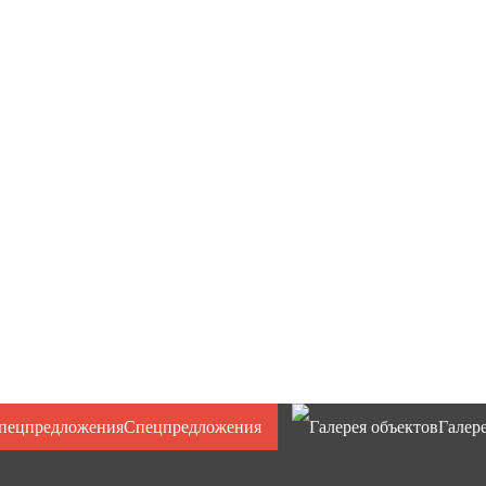
 35гр 2м, 4м
Сигнальный фонарь ФС-4.1 на двух
камуфляжная "Стандарт" (1,5х6м,
батарейках АА/1,5V
2х3м, 2х5м, 3х3м, 3х6м) светло-т
зеленая
1 комплект:
395
руб
упаковка 1,5х6м:
4860
руб
В корзину
упаковка 2х3м:
3240
руб
упаковка 2х5м:
5400
руб
упаковка 3х3м:
4860
руб
упаковка 3х6м:
8220
руб
В корзину
Спецпредложения
Галер