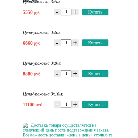
руб-20%
Цена/упаковка 3х5м:
-
+
5550
Купить
руб
Цена/упаковка 3х6м:
-
+
6660
Купить
руб
Цена/упаковка 3х8м:
-
+
8880
Купить
руб
Цена/упаковка 3х10м:
-
+
11100
Купить
руб
Доставка товара осуществляется на
следующий день после подтверждения заказа.
Возможность доставки «день в день» уточняйте