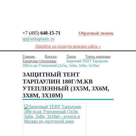
+7 (495)
648-15-71
Обратный звонок
sp@setkaplastic.ru
Перейти на полную версию сайта »
Главная
Каталог
Тенты
Тенты защитные
Тарпаулин утепленные
Защитный ТЕНТ Тарпаулин
180г/м.кв Утепленный (3х5м, 3х6м, 3х8м, 3х10м)
ЗАЩИТНЫЙ ТЕНТ
ТАРПАУЛИН 180Г/М.КВ
УТЕПЛЕННЫЙ (3Х5М, 3Х6М,
3Х8М, 3Х10М)