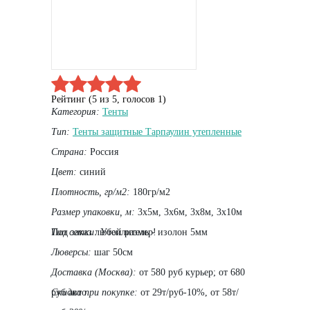
Рейтинг (
5
из
5
, голосов
1
)
Категория:
Тенты
Тип:
Тенты защитные Тарпаулин утепленные
Страна:
Россия
Цвет:
синий
Плотность, гр/м2:
180гр/м2
Размер упаковки, м:
3х5м, 3х6м, 3х8м, 3х10м
Под заказ любой размер!
Тип сетки:
Утеплитель - изолон 5мм
Люверсы:
шаг 50см
Доставка (Москва):
от 580 руб курьер; от 680
руб авто
Скидка при покупке:
от 29т/руб-10%, от 58т/