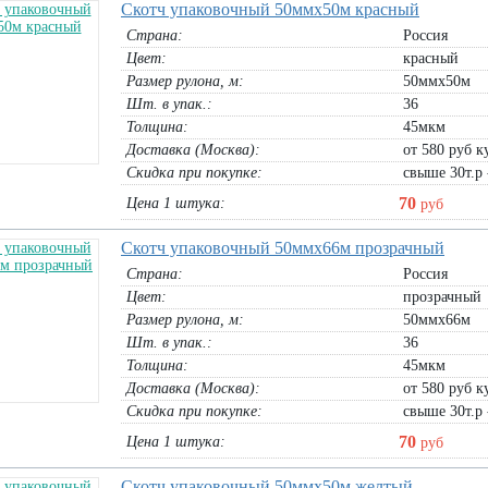
Скотч упаковочный 50ммх50м красный
Страна:
Россия
Цвет:
красный
Размер рулона, м:
50ммх50м
Шт. в упак.:
36
Толщина:
45мкм
Доставка (Москва):
от 580 руб ку
Скидка при покупке:
свыше 30т.р 
70
Цена 1 штука:
руб
Скотч упаковочный 50ммх66м прозрачный
Страна:
Россия
Цвет:
прозрачный
Размер рулона, м:
50ммх66м
Шт. в упак.:
36
Толщина:
45мкм
X-
Доставка (Москва):
от 580 руб ку
Скидка при покупке:
свыше 30т.р 
70
Цена 1 штука:
руб
Скотч упаковочный 50ммх50м желтый