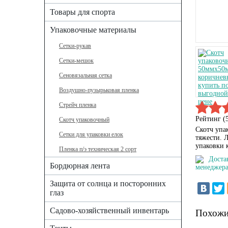
Товары для спорта
Упаковочные материалы
Сетки-рукав
Сетки-мешок
Сеновязальная сетка
Воздушно-пузырьковая пленка
Стрейч пленка
Рейтинг (
Скотч упаковочный
Скотч упа
Сетки для упаковки елок
тяжести. 
упаковки 
Пленка п/э техническая 2 сорт
Доста
Бордюрная лента
менеджера
Защита от солнца и посторонних
глаз
Садово-хозяйственный инвентарь
Похожи