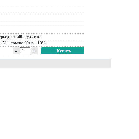
рьер; от 680 руб авто
- 5%; свыше 60т.р - 10%
-
+
Купить