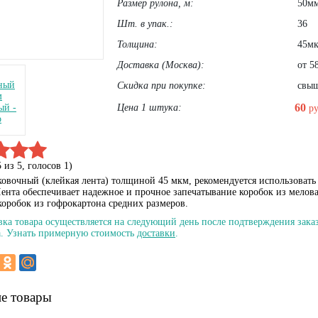
Размер рулона, м:
50мм
Шт. в упак.:
36
Толщина:
45м
Доставка (Москва):
от 58
Скидка при покупке:
свыше
60
Цена 1 штука:
р
5
из
5
, голосов
1
)
ковочный (клейкая лента) толщиной
45 мкм,
рекомендуется использовать
Лента обеспечивает надежное и прочное запечатывание коробок из мелова
коробок из гофрокартона средних размеров.
вка товара осуществляется на следующий день после подтверждения заказ
. Узнать примерную стоимость
доставки
.
е товары