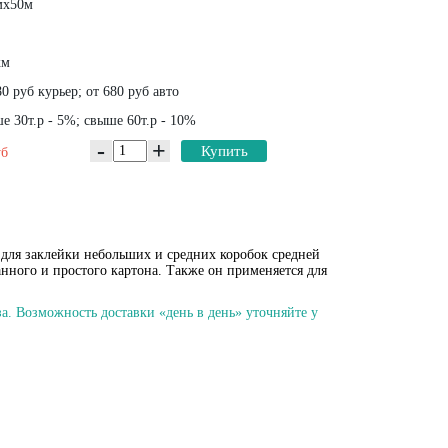
х50м
км
0 руб курьер; от 680 руб авто
 30т.р - 5%; свыше 60т.р - 10%
-
+
Купить
уб
 для заклейки небольших и средних коробок средней
нного и простого картона. Также он применяется для
а. Возможность доставки «день в день» уточняйте у