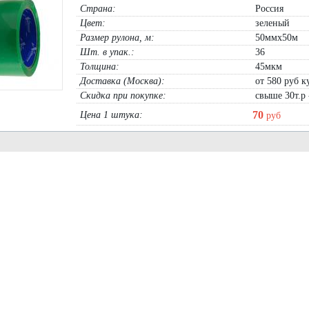
кг)
Страна:
15см, длина 9м хаки, коричневая
Россия
Цвет:
зеленый
он 3х100м (рукав 1,5м):
2240
руб
рулон 0,15х9м хаки:
540
руб
рулон 0,15х9м коричневый:
540
руб
Размер рулона, м:
50ммх50м
В корзину
Шт. в упак.:
36
В корзину
Толщина:
45мкм
Доставка (Москва):
от 580 руб ку
Скидка при покупке:
свыше 30т.р 
70
Цена 1 штука:
руб
игнальный фонарь ФС-12 на
Фасадная защитная сетка 35гр 2м, 4м
остоянном токе 12V
рулон 2х10м:
910
руб