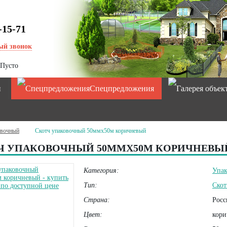
-15-71
ый звонок
Пусто
и
Спецпредложения
овочный
Скотч упаковочный 50ммх50м коричневый
Ч УПАКОВОЧНЫЙ 50ММХ50М КОРИЧНЕВЫ
Категория:
Упак
Тип:
Скот
Страна:
Росс
Цвет:
кори