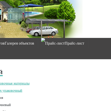
Галерея объектов
Прайс-лист
Й
овочные материалы
ч упаковочный
ия
чневый