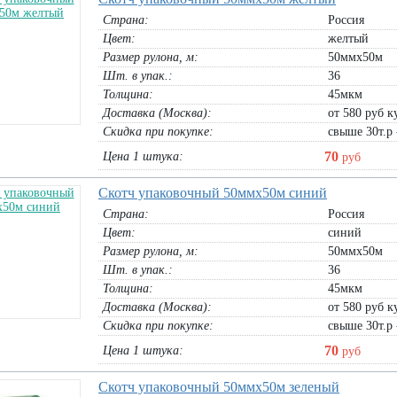
Страна:
Россия
Цвет:
желтый
Размер рулона, м:
50ммх50м
s Pro50 (5х5мм) 160 гр/м.кв
Полог брезентовый 3х5м огнеупорный
лосетка для фасадных работ
с люверсами
Шт. в упак.:
36
н 1х50м:
5110
руб
Толщина:
рулон 3х5м:
5955
руб
45мкм
Доставка (Москва):
от 580 руб ку
В корзину
В корзину
Скидка при покупке:
свыше 30т.р 
70
Цена 1 штука:
руб
Скотч упаковочный 50ммх50м синий
Страна:
Россия
Цвет:
синий
Размер рулона, м:
50ммх50м
Шт. в упак.:
36
Толщина:
45мкм
Доставка (Москва):
от 580 руб ку
Скидка при покупке:
свыше 30т.р 
70
Цена 1 штука:
руб
Скотч упаковочный 50ммх50м зеленый
нка п/э техническая СЭП 100мкм
БЛ-15/9 Бордюрная лента Гофра выс