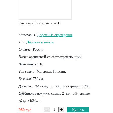
Рейтинг (
5
из
5
, голосов
1
)
Категория:
Дорожные ограждения
Тип:
Дорожные конуса
Страна:
Россия
Цвет:
оранжевый со светоотражающими
полосами
Шт. в упак.:
10
Тип сетки:
Материал: Пластик
Высота:
750мм
Доставка (Москва):
от 680 руб курьер; от 780
руб авто
Скидка при покупке:
свыше 24т.р - 5%; свыше
49т.р - 10%
Цена 1 штука:
-
+
960
Купить
руб