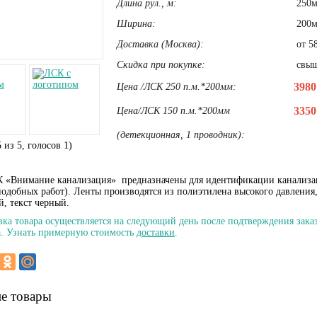
Длина рул., м:
250м
Ширина:
200
Доставка (Москва):
от 58
Скидка при покупке:
свыше
398
Цена /ЛСК 250 п.м.*200мм:
335
Цена/ЛСК 150 п.м.*200мм
(детекционная, 1 проводник):
5
из
5
, голосов
1
)
 «Внимание канализация» предназначены для идентификации канализаци
подобных работ). Ленты производятся из полиэтилена высокого давления
й, текст черный.
вка товара осуществляется на следующий день после подтверждения заказ
. Узнать примерную стоимость
доставки
.
е товары