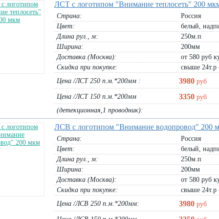
ЛСТ с логотипом "Внимание теплосеть" 200 мк
Страна:
Россия
Цвет:
белый, надпи
Длина рул., м:
250м.п
Ширина:
200мм
Доставка (Москва):
от 580 руб ку
Скидка при покупке:
свыше 24т.р 
3980
Цена /ЛСТ 250 п.м.*200мм :
руб
3350
Цена /ЛСТ 150 п.м.*200мм
руб
(детекционная,1 проводник):
ЛСВ с логотипом "Внимание водопровод" 200 
Страна:
Россия
Цвет:
белый, надпи
Длина рул., м:
250м.п
Ширина:
200мм
Доставка (Москва):
от 580 руб ку
Скидка при покупке:
свыше 24т.р 
3980
Цена /ЛСВ 250 п.м.*200мм:
руб