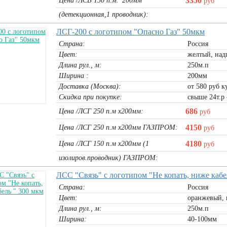
3350
Цена /ЛСВ 150 п.м.*200мм
руб
(детекционная,1 проводник):
ЛСГ-200 с логотипом "Опасно Газ" 50мкм
Страна:
Россия
Цвет:
желтый, надп
Длина рул., м:
250м.п
Ширина :
200мм
Доставка (Москва):
от 580 руб ку
Скидка при покупке:
свыше 24т.р 
686
Цена /ЛСГ 250 п.м х200мм:
руб
4150
Цена /ЛСГ 250 п.м х200мм ГАЗПРОМ:
руб
4180
Цена /ЛСГ 150 п.м х200мм (1
руб
изолиров.проводник) ГАЗПРОМ:
ЛСС "Связь" с логотипом "Не копать, ниже кабе
Страна:
Россия
Цвет:
оранжевый, 
Длина рул., м:
250м.п
Ширина:
40-100мм