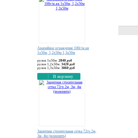
Аварийное ограждение 100г/м.кв
1х50м, 1,2х50м 1,3х50м
рулон 1х50м:
2840
руб
рулон 1,2х50м:
3420
руб
рулон 1,3х50м:
3860
руб
В корзину
Защитная строительная сетка 72гр 2м,
3м, 4м (мононить)