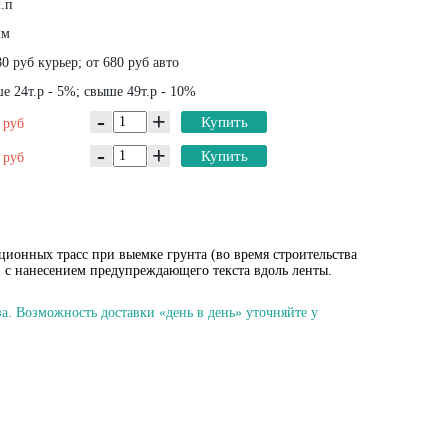
.п
мм
0 руб курьер; от 680 руб авто
 24т.р - 5%; свыше 49т.р - 10%
-
+
0
Купить
руб
-
+
0
Купить
руб
онных трасс при выемке грунта (во время строительства
, с нанесением предупреждающего текста вдоль ленты.
а. Возможность доставки «день в день» уточняйте у