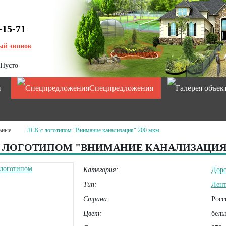
-15-71
ый звонок
Пусто
и
Спецпредложения
ьные
ЛСК с логотипом "Внимание канализация" 200 мкм
С ЛОГОТИПОМ "ВНИМАНИЕ КАНАЛИЗАЦИЯ"
Категория:
Дор
Тип:
Лент
Страна:
Росс
Цвет:
белы