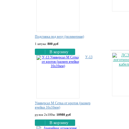
Подставка под веху (полимерная)
1 штука:
800
руб
В корзину
У-13
Универсал М Сетка от кротов (размер
ячейки 16х16мм)
рулон 2х100м:
10980
руб
В корзину