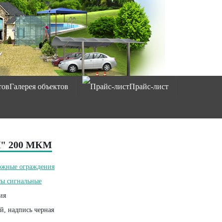
Галерея объектов
Прайс-лист
 200 МКМ
ожные ограждения
ы сигнальные
ия
й, надпись черная