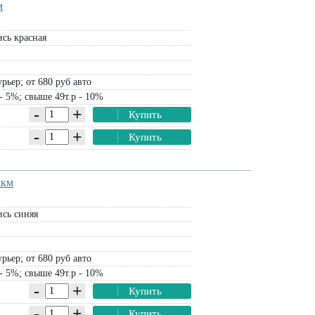
м
сь красная
рьер; от 680 руб авто
- 5%; свыше 49т.р - 10%
-
+
Купить
-
+
Купить
мкм
сь синяя
рьер; от 680 руб авто
- 5%; свыше 49т.р - 10%
-
+
Купить
-
+
Купить