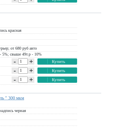
ись красная
рьер; от 680 руб авто
- 5%; свыше 49т.р - 10%
-
+
Купить
-
+
Купить
-
+
Купить
ль " 300 мкм
надпись черная