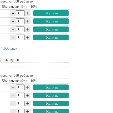
рьер; от 680 руб авто
- 5%; свыше 49т.р - 10%
-
+
Купить
-
+
Купить
-
+
Купить
-
+
Купить
 " 300 мкм
пись черная
рьер; от 680 руб авто
- 5%; свыше 49т.р - 10%
-
+
Купить
-
+
Купить
-
+
Купить
-
+
Купить