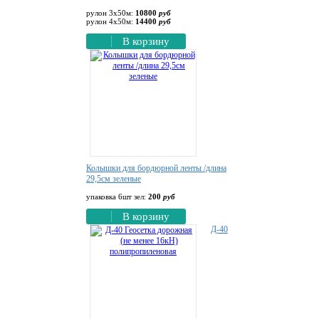
рулон 3х50м:
10800
руб
рулон 4х50м:
14400
руб
В корзину
Колышки для бордюрной ленты /длина
29,5см зеленые
упаковка 6шт зел:
200
руб
В корзину
Д-40