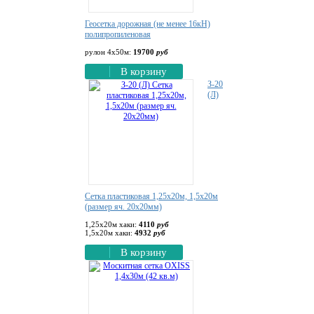
Геосетка дорожная (не менее 16кН)
полипропиленовая
рулон 4х50м:
19700
руб
В корзину
З-20
(Л)
Сетка пластиковая 1,25х20м, 1,5х20м
(размер яч. 20х20мм)
1,25х20м хаки:
4110
руб
1,5х20м хаки:
4932
руб
В корзину