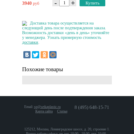
-
+
3940
Купить
руб
Доставка товара осуществляется на
следующий день после подтверждения заказа.
Возможность доставки «день в день» уточняйте
у менеджера. Узнать примерную стоимость
доставки
.
Похожие товары
Email:
sp@setkaplastic.ru
8 (495) 648-15-71
Карта сайта
Статьи
125212, Москва, Ленинградское шоссе, д. 20, строение 1.
Время работы офиса: пн-чет. 10:00 - 18:00, пят. 10:00 -