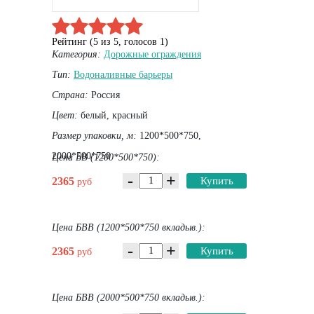
Рейтинг (
5
из
5
, голосов
1
)
Категория:
Дорожные ограждения
Тип:
Водоналивные барьеры
Страна:
Россия
Цвет:
белый, красный
Размер упаковки, м:
1200*500*750,
2000*500*750
Цена БВ (1200*500*750):
-
+
2365
Купить
руб
Цена БВВ (1200*500*750 вкладыв.):
-
+
2365
Купить
руб
Цена БВВ (2000*500*750 вкладыв.):