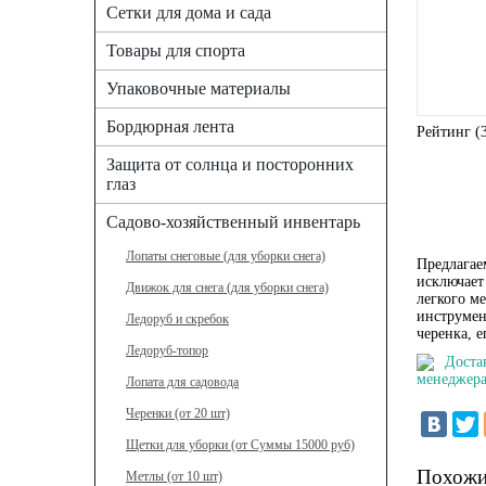
Сетки для дома и сада
Товары для спорта
Упаковочные материалы
Бордюрная лента
Рейтинг (
Защита от солнца и посторонних
глаз
Садово-хозяйственный инвентарь
Лопаты снеговые (для уборки снега)
Предлагае
исключает
Движок для снега (для уборки снега)
легкого м
инструмен
Ледоруб и скребок
черенка, 
Ледоруб-топор
Доста
менеджера
Лопата для садовода
Черенки (от 20 шт)
Щетки для уборки (от Суммы 15000 руб)
Похожи
Метлы (от 10 шт)