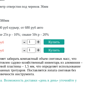
етр отверстия под черенок 36мм
380мм
0 руб курьер; от 680 руб авто
 25т.р - 10%; свыше 50т.р - 20%
-
+
Купить
руб
-
+
Купить
руб
ляет забирать компактный объем снеговых масс, что
товлен садово-хозяйственный инвентарь из алюминия –
вой пластины – 1,5 мм, что определяет использование
анных тротуаров. Поставляется лопата снеговая без
овечности инструмента.
а. Возможность доставки «день в день» уточняйте у