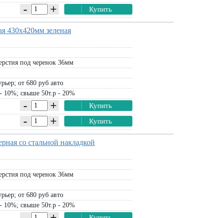
-
+
Купить
ая 430х420мм зеленая
ерстия под черенок 36мм
рьер; от 680 руб авто
- 10%; свыше 50т.р - 20%
-
+
Купить
-
+
Купить
ерная со стальной накладкой
ерстия под черенок 36мм
рьер; от 680 руб авто
- 10%; свыше 50т.р - 20%
-
+
Купить