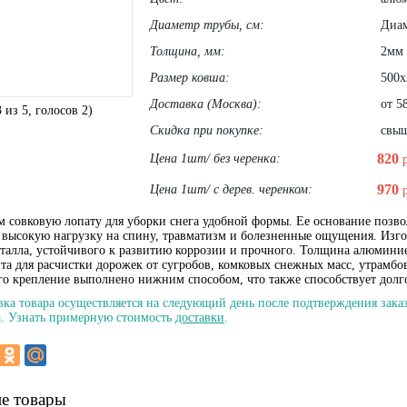
Диаметр трубы, cм:
Диам
Толщина, мм:
2мм
Размер ковша:
500х
Доставка (Москва):
от 58
3
из
5
, голосов
2
)
Скидка при покупке:
свыше
820
Цена 1шт/ без черенка:
970
Цена 1шт/ с дерев. черенком:
м совковую лопату для уборки снега удобной формы. Ее основание позво
 высокую нагрузку на спину, травматизм и болезненные ощущения. Изго
еталла, устойчивого к развитию коррозии и прочного. Толщина алюминие
та для расчистки дорожек от сугробов, комковых снежных масс, утрамбов
его крепление выполнено нижним способом, что также способствует долг
вка товара осуществляется на следующий день после подтверждения заказ
. Узнать примерную стоимость
доставки
.
е товары