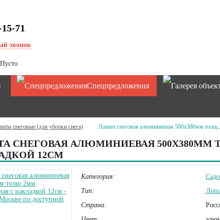
-15-71
ый звонок
Пусто
и
Спецпредложения
паты снеговые (для уборки снега)
Лопата снеговая алюминиевая 500х380мм толщ 
ТА СНЕГОВАЯ АЛЮМИНИЕВАЯ 500Х380ММ 
АДКОЙ 12СМ
Категория:
Садо
Тип:
Лопа
Страна:
Росс
Цвет:
алю