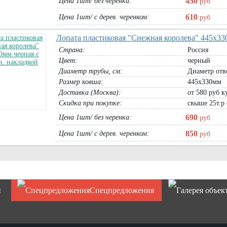
450
Цена 1шт/ без черенка:
руб
610
Цена 1шт/ с дерев. черенком:
руб
Лопата пластиковая "Снежная королева" 445х33
Страна:
Россия
Цвет:
черный
Диаметр трубы, cм:
Диаметр отв
Размер ковша:
445х330мм
Доставка (Москва):
от 580 руб ку
Скидка при покупке:
свыше 25т.р 
690
Цена 1шт/ без черенка:
руб
850
Цена 1шт/ с дерев. черенком:
руб
и
Спецпредложения