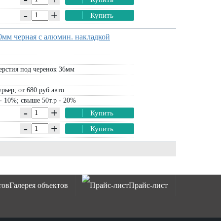
-
+
Купить
0мм черная с алюмин. накладкой
ерстия под черенок 36мм
рьер; от 680 руб авто
- 10%; свыше 50т.р - 20%
-
+
Купить
-
+
Купить
Галерея объектов
Прайс-лист