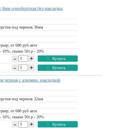
,8мм однобортная без накладки
ерстия под черенок 36мм
рьер; от 680 руб авто
- 10%; свыше 50т.р - 20%
-
+
Купить
-
+
Купить
м черная с алюмин. накладкой
ерстия под черенок 32мм
рьер; от 680 руб авто
- 10%; свыше 50т.р - 20%
-
+
Купить