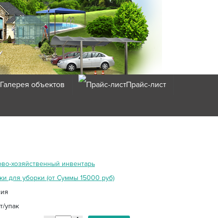
Галерея объектов
Прайс-лист
ово-хозяйственный инвентарь
и для уборки (от Суммы 15000 руб)
сия
т/упак