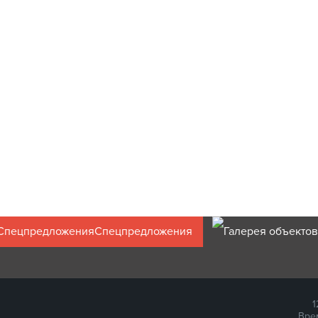
Столбик дорожный полиэтилен 1 сорт
Подставка под веху (полимерная)
ГОСТ Р 50970-2011
1 штука:
800
руб
шт:
330
руб
В корзину
В корзину
Спецпредложения
1
Врем