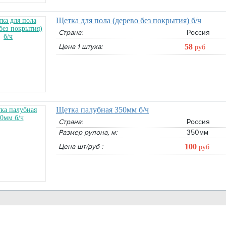
Тент
Щетка для пола (дерево без покрытия) б/ч
Страна:
Россия
Цена 1 штука:
58
руб
 4х6м
Пластиковое покрытие POL-PLAST
Пленка-стрейч техническая 2 кг 
терракот
1 штука:
570
руб
Щетка палубная 350мм б/ч
, упаковка 9шт0.81м.кв террак:
690
руб
В корзину
Страна:
Россия
В корзину
Размер рулона, м:
350мм
Цена шт/руб :
100
руб
Сеть