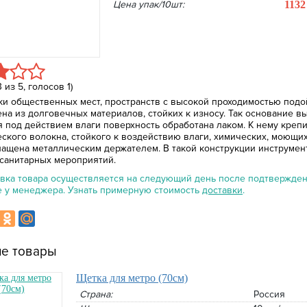
Цена упак/10шт:
113
3
из
5
, голосов
1
)
ки общественных мест, пространств с высокой проходимостью подо
ена из долговечных материалов, стойких к износу. Так основание 
я под действием влаги поверхность обработана лаком. К нему креп
еского волокна, стойкого к воздействию влаги, химических, моющи
нащена металлическим держателем. В такой конструкции инструмен
 санитарных мероприятий.
вка товара осуществляется на следующий день после подтверждени
е у менеджера. Узнать примерную стоимость
доставки
.
е товары
Щетка для метро (70см)
Страна:
Россия