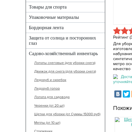
Товары для спорта
Упаковочные материалы
Бордюрная лента
Рейтинг (
Защита от солнца и посторонних
глаз
Для убор
изготовл
Садово-хозяйственный инвентарь
набухани
синтетич
Лопаты снеговые (для уборки снега)
метро ос
качество
Движок для снега (для уборки снега)
Доста
Ледоруб и скребок
уточняйт
Ледоруб-топор
Лопата для садовода
Черенки (от 20 шт)
Похожи
Щетки для уборки (от Суммы 15000 руб)
Метлы (от 10 шт)
Стремянки