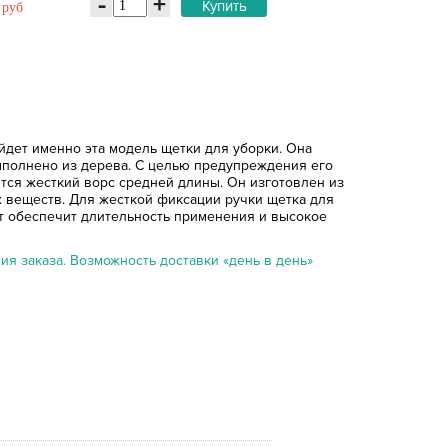
-
+
Купить
2
руб
йдет именно эта модель щетки для уборки. Она
выполнено из дерева. С целью предупреждения его
ится жесткий ворс средней длины. Он изготовлен из
х веществ. Для жесткой фиксации ручки щетка для
т обеспечит длительность применения и высокое
я заказа. Возможность доставки «день в день»