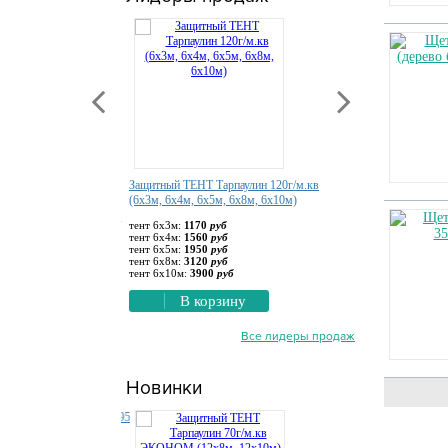
ковки и дорожек
Защитный ТЕНТ Тарпаулин 120г/м.кв
ПВХ 650гр Утепленный
ная
(6х3м, 6х4м, 6х5м, 6х8м, 6х10м)
упаковка 4х6м:
18000
руб
х2,2см) черный:
531.67
тент 6х3м:
1170
руб
В корзину
тент 6х4м:
1560
руб
.кв) черный:
3190
руб
тент 6х5м:
1950
руб
тент 6х8м:
3120
руб
тент 6х10м:
3900
руб
орзину
В корзину
Все лидеры продаж
Новинки
А-95