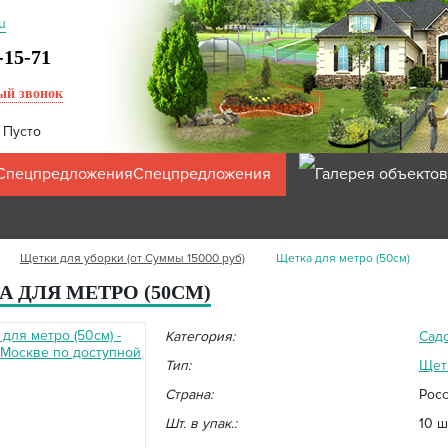
u
-15-71
ый звонок
:
Пусто
Спецпредложения
Щетки для уборки (от Суммы 15000 руб)
Щетка для метро (50см)
 ДЛЯ МЕТРО (50СМ)
Категория:
Сад
Тип:
Щетк
Страна:
Рос
Шт. в упак.:
10 ш