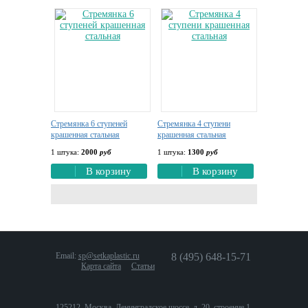
Стремянка 6 ступеней
Стремянка 4 ступени
крашенная стальная
крашенная стальная
1 штука:
2000
руб
1 штука:
1300
руб
В корзину
В корзину
Email:
sp@setkaplastic.ru
8 (495) 648-15-71
Карта сайта
Статьи
125212, Москва, Ленинградское шоссе, д. 20, строение 1.