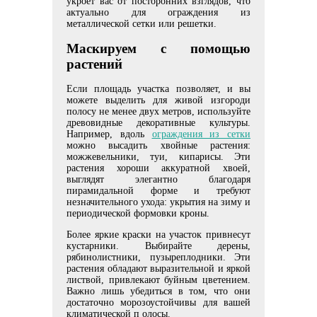
укроет вас от посторонних взглядов, что
актуально для ограждения из
металлической сетки или решетки.
Маскируем с помощью
растений
Если площадь участка позволяет, и вы
можете выделить для живой изгороди
полосу не менее двух метров, используйте
древовидные декоративные культуры.
Например, вдоль
ограждения из сетки
можно высадить хвойные растения:
можжевельники, туи, кипарисы. Эти
растения хороши аккуратной хвоей,
выглядят элегантно благодаря
пирамидальной форме и требуют
незначительного ухода: укрытия на зиму и
периодической формовки кроны.
Более яркие краски на участок привнесут
кустарники. Выбирайте дерены,
рябинолистники, пузыреплодники. Эти
растения обладают выразительной и яркой
листвой, привлекают буйным цветением.
Важно лишь убедиться в том, что они
достаточно морозоустойчивы для вашей
климатической п
олосы.