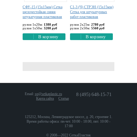
СФУ-15 (15х15мм) Сетка
С1-3 (Ч) СТРЭН (15х15мм)
щелочестойкая синяя
Сетка для штукатурных
штукатурная пластиковая
работ пластиковая
рулон 1х20м:
1380
руб
рулон 2х25м:
2780
руб
рулон 1х50м:
3200
руб
рулон 2х50м:
5560
руб
В корзину
В корзину
Email:
sp@setkaplastic.ru
8 (495) 648-15-71
Карта сайта
Статьи
125212, Москва, Ленинградское шоссе, д. 20, строение 1.
Время работы офиса: пн-чет. 10:00 - 18:00, пят. 10:00 -
17:00
© 2008—2022 СеткаПластик