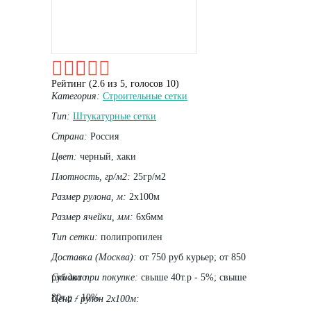
Рейтинг (
2.6
из
5
, голосов
10
)
Категория:
Строительные сетки
Тип:
Штукатурные сетки
Страна:
Россия
Цвет:
черный, хаки
Плотность, гр/м2:
25гр/м2
Размер рулона, м:
2х100м
Размер ячейки, мм:
6х6мм
Тип сетки:
полипропилен
Доставка (Москва):
от 750 руб курьер; от 850
руб авто
Скидка при покупке:
свыше 40т.р - 5%; свыше
80т.р - 10%
Цена / рулон 2х100м: