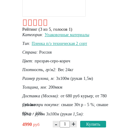
Рейтинг (
3
из
5
, голосов
1
)
Категория:
Упаковочные материалы
Тип:
Пленка п/э техническая 2 сорт
Страна:
Россия
Цвет:
прозрач-серо-корич
Плотность, гр/м2:
Вес 24кг
Размер рулона, м:
3х100м (рукав 1,5м)
Толщина, мм:
200мкм
Доставка (Москва):
от 680 руб курьер; от 780
руб авто
Скидка при покупке:
свыше 30т.р - 5 %; свыше
60т.р - 10%
Цена / рулон 3х100м (рукав 1,5м):
-
+
4990
Купить
руб