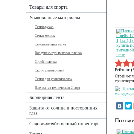
Товары для спорта
Упаковочные материалы
Сетки-рукав
Сетки-мешок
Сеновязальная сетка
Воздушно-пузырьковая пленка
Стрейч пленка
Рейтинг (
Скотч упаковочный
Стрейч-пл
Сетки для упаковки елок
транспорт
Пленка п/э техническая 2 сорт
Доста
менеджера
Бордюрная лента
Защита от солнца и посторонних
глаз
Похожи
Садово-хозяйственный инвентарь