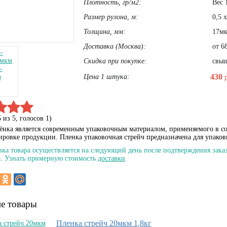
Плотность, гр/м2:
Вес 
Размер рулона, м:
0,5 
Толщина, мм:
17м
Доставка (Москва):
от 68
Скидка при покупке:
свыше
430
Цена 1 штука:
5
из
5
, голосов
1
)
ёнка является современным упаковочным материалом, применяемого в 
ировке продукции. Пленка упаковочная стрейч предназначена для упаков
вка товара осуществляется на следующий день после подтверждения заказ
. Узнать примерную стоимость
доставки
.
е товары
Пленка стрейч 20мкм 1,8кг