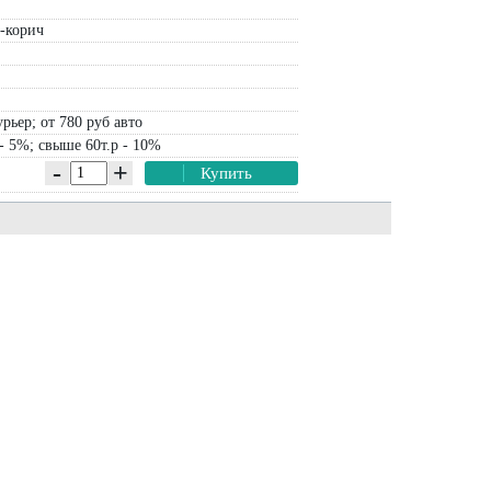
-корич
рьер; от 780 руб авто
- 5%; свыше 60т.р - 10%
-
+
Купить