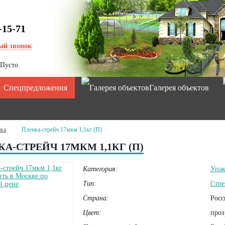
-15-71
ый звонок
Пусто
Спецпредложения
Галерея объектов
нка
Пленка-стрейч 17мкм 1,1кг (П)
А-СТРЕЙЧ 17МКМ 1,1КГ (П)
Категория:
Упак
Тип:
Стре
Страна:
Росс
Цвет:
проз