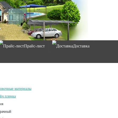
Прайс-лист
Доставка
овочные материалы
йч пленка
ия
рачный