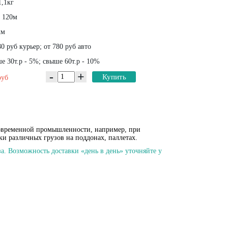
1,1кг
х 120м
км
0 руб курьер; от 780 руб авто
 30т.р - 5%; свыше 60т.р - 10%
-
+
Купить
руб
современной промышленности, например, при
ки различных грузов на поддонах, паллетах.
а. Возможность доставки «день в день» уточняйте у