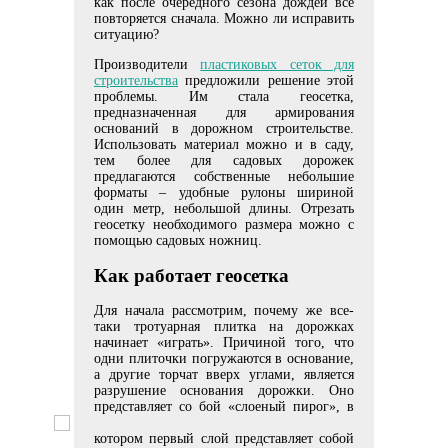
как после очередного сезона дождей все
повторяется сначала. Можно ли исправить
ситуацию?
Производители
пластиковых сеток для
строительства
предложили решение этой
проблемы. Им стала геосетка,
предназначенная для армирования
оснований в дорожном строительстве.
Использовать материал можно и в саду,
тем более для садовых дорожек
предлагаются собственные небольшие
форматы – удобные рулоны шириной
один метр, небольшой длины. Отрезать
геосетку необходимого размера можно с
помощью садовых ножниц.
Как работает геосетка
Для начала рассмотрим, почему же все-
таки тротуарная плитка на дорожках
начинает «играть». Причиной того, что
одни плиточки погружаются в основание,
а другие торчат вверх углами, является
разрушение основания дорожки. Оно
представляет со
бой «слоеный пирог», в
котором первый слой представляет собой