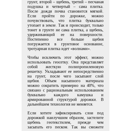
грунт, второй – щебень, третий – песчаная
подушка и четвертый – сама плитка.
После дождя почва становится мягкой.
Если пройти по дорожке, можно
почувствовать, что плитка буквально
утопает в земле. Так и происходит, только
тонет в грунте не сама плитка, а щебень,
удерживающий ее на поверхности.
Постепенно все больше щебня
погружается в грунтовое основание,
тротуарная плитка идет «волнами».
Чтобы исключить этот эффект, можно
использовать геосетку. Она представляет
собой жесткую полипропиленовую
решетку. Укладывают ее непосредственно
на грунт, после чего засыпают слой
щебня. Объем насыпного материала
можно сократить примерно на 40%, что
связано с рациональным использованием
буквально каждого камушка и
армированной структурой дорожки. В
дальнейшем технология не меняется.
Если хотите зафиксировать слои под
дорожкой наилучшим образом, застелите
щебень геотекстилем, прежде чем
засыпать его песком. Так вы сможете