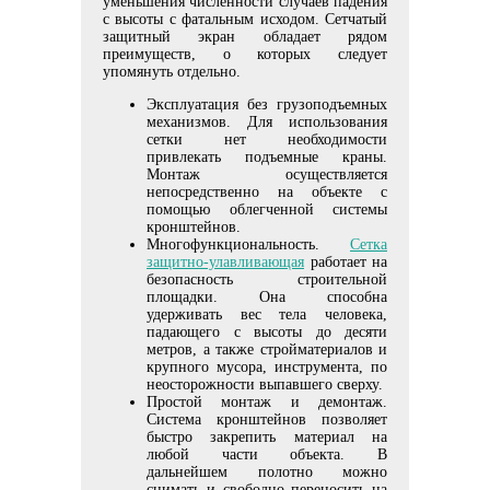
уменьшения численности случаев падения
с высоты с фатальным исходом. Сетчатый
защитный экран обладает рядом
преимуществ, о которых следует
упомянуть отдельно.
Эксплуатация без грузоподъемных
механизмов. Для использования
сетки нет необходимости
привлекать подъемные краны.
Монтаж осуществляется
непосредственно на объекте с
помощью облегченной системы
кронштейнов.
Многофункциональность.
Сетка
защитно-улавливающая
работает на
безопасность строительной
площадки. Она способна
удерживать вес тела человека,
падающего с высоты до десяти
метров, а также стройматериалов и
крупного мусора, инструмента, по
неосторожности выпавшего сверху.
Простой монтаж и демонтаж.
Система кронштейнов позволяет
быстро закрепить материал на
любой части объекта. В
дальнейшем полотно можно
снимать
и свободно переносить на