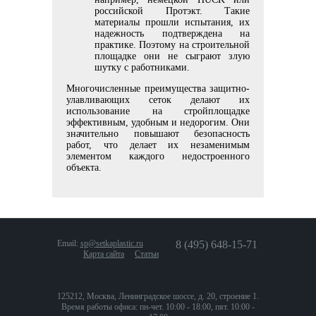
российской Протэкт. Такие
материалы прошли испытания, их
надежность подтверждена на
практике. Поэтому на строительной
площадке они не сыграют злую
шутку с работниками.
Многочисленные преимущества защитно-
улавливающих сеток делают их
использование на стройплощадке
эффективным, удобным и недорогим. Они
значительно повышают безопасность
работ, что делает их незаменимым
элементом каждого недостроенного
объекта.
Email:
sp@setkaplastic.ru
8 (495) 648-15-71
Карта сайта
Статьи
125212, Москва, Ленинградское шоссе, д. 20, строение 1.
Время работы офиса: пн-чет. 10:00 - 18:00, пят. 10:00 -